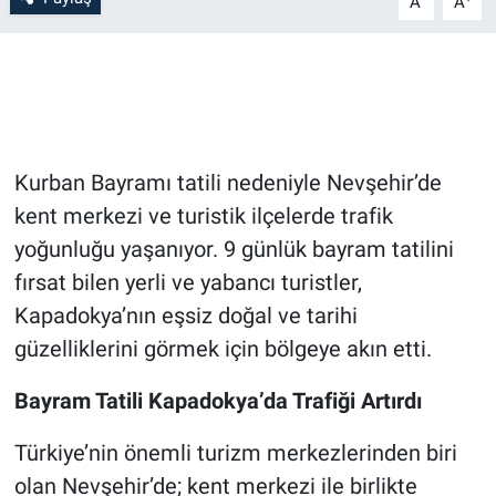
A
A
Bilim-Tek
Teknoloji
Röportaj
Kurban Bayramı tatili nedeniyle Nevşehir’de
kent merkezi ve turistik ilçelerde trafik
Kayseri
yoğunluğu yaşanıyor. 9 günlük bayram tatilini
Niğde
fırsat bilen yerli ve yabancı turistler,
Kapadokya’nın eşsiz doğal ve tarihi
Aksaray
güzelliklerini görmek için bölgeye akın etti.
Kırşehir
Bayram Tatili Kapadokya’da Trafiği Artırdı
Yerel
Türkiye’nin önemli turizm merkezlerinden biri
olan Nevşehir’de; kent merkezi ile birlikte