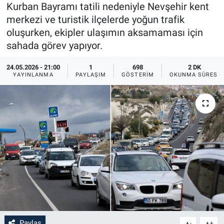
Kurban Bayramı tatili nedeniyle Nevşehir kent
Sağlık
İlan - Duyuru- Mesaj
İlan - Duyuru- Mesaj
merkezi ve turistik ilçelerde yoğun trafik
oluşurken, ekipler ulaşımın aksamaması için
Yerel
Türkiye Gündemi
Türkiye Gündemi
sahada görev yapıyor.
24.05.2026 - 21:00
1
698
2 DK
Genel
Sizden Gelenler
Sizden Gelenler
YAYINLANMA
PAYLAŞIM
GÖSTERIM
OKUNMA SÜRESI
Asayiş
Yaşam
Sağlık
Eğitim
Kültür
3.Sayfa
Medya
Paylaş
-
+