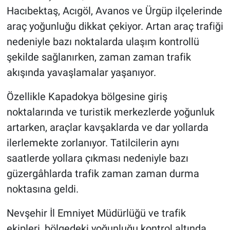
Genel
Hacıbektaş, Acıgöl, Avanos ve Ürgüp ilçelerinde
araç yoğunluğu dikkat çekiyor. Artan araç trafiği
Asayiş
nedeniyle bazı noktalarda ulaşım kontrollü
şekilde sağlanırken, zaman zaman trafik
Kültür - Sanat
akışında yavaşlamalar yaşanıyor.
Politika
Özellikle Kapadokya bölgesine giriş
Magazin
noktalarında ve turistik merkezlerde yoğunluk
artarken, araçlar kavşaklarda ve dar yollarda
Çevre
ilerlemekte zorlanıyor. Tatilcilerin aynı
saatlerde yollara çıkması nedeniyle bazı
Haberde İnsan
güzergâhlarda trafik zaman zaman durma
noktasına geldi.
Nevşehir İl Emniyet Müdürlüğü ve trafik
ekipleri, bölgedeki yoğunluğu kontrol altında