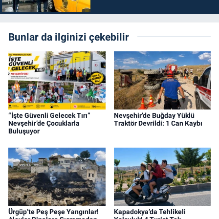
Bunlar da ilginizi çekebilir
“İşte Güvenli Gelecek Tırı”
Nevşehir’de Buğday Yüklü
Nevşehir’de Çocuklarla
Traktör Devrildi: 1 Can Kaybı
Buluşuyor
Ürgüp’te Peş Peşe Yangınlar!
Kapadokya’da Tehlikeli