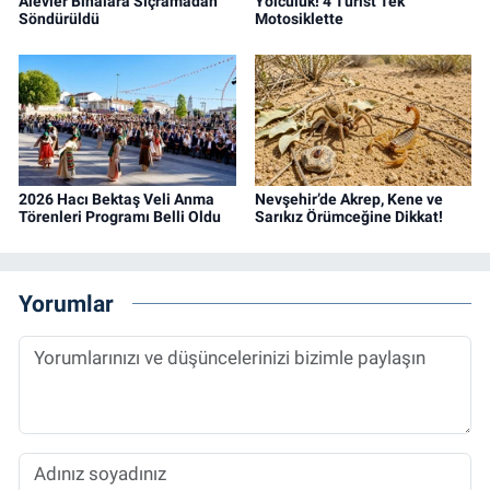
Alevler Binalara Sıçramadan
Yolculuk! 4 Turist Tek
Söndürüldü
Motosiklette
2026 Hacı Bektaş Veli Anma
Nevşehir’de Akrep, Kene ve
Törenleri Programı Belli Oldu
Sarıkız Örümceğine Dikkat!
Yorumlar