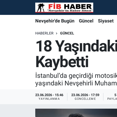
Foto Galeri
Nevşehir'de Bugün
Nevşehir'de Bugün
Nevşehir'de Bugün
Nöbetçi Eczaneler
Nevşehir'de Bugün
Güncel
Siyaset
Video
Güncel
Güncel
Güncel
Hava Durumu
HABERLER
GÜNCEL
18 Yaşındaki
Yazarlar
Siyaset
Siyaset
Siyaset
Trafik Durumu
Kaybetti
Özel Haber
Özel Haber
Özel Haber
Süper Lig Puan Durumu ve Fikstür
Turizm
Turizm
Turizm
Tüm Manşetler
İstanbul’da geçirdiği motosi
yaşındaki Nevşehirli Muham
Ekonomi
Ekonomi
Ekonomi
Son Dakika Haberleri
23.06.2026 - 15:46
23.06.2026 - 17:59
5
YAYINLANMA
GÜNCELLEME
PAYL
Spor
Spor
Spor
Haber Arşivi
Yaşam
Gündem
Gündem