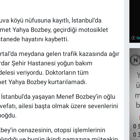
uva köyü nüfusuna kayıtlı, İstanbul’da
et Yahya Bozbey, geçirdiği motosiklet
tanede hayatını kaybetti.
Kartal’da meydana gelen trafik kazasında ağır
Kırdar Şehir Hastanesi yoğun bakım
lesi veriyordu. Doktorların tüm
 Yahya Bozbey kurtarılamadı.
 İstanbul'da yaşayan Menef Bozbey’in oğlu
fatı, ailesi başta olmak üzere sevenlerini
boğdu.
ey’in cenazesinin, otopsi işlemlerinin
 alındığı ve bugün ikindi namazına müteakip