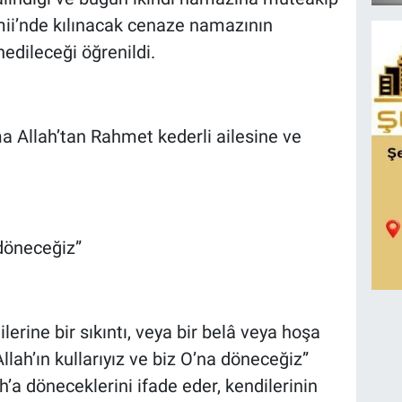
ii’nde kılınacak cenaze namazının
edileceği öğrenildi.
 Allah’tan Rahmet kederli ailesine ve
 döneceğiz”
lerine bir sıkıntı, veya bir belâ veya hoşa
llah’ın kullarıyız ve biz O’na döneceğiz”
ah’a döneceklerini ifade eder, kendilerinin