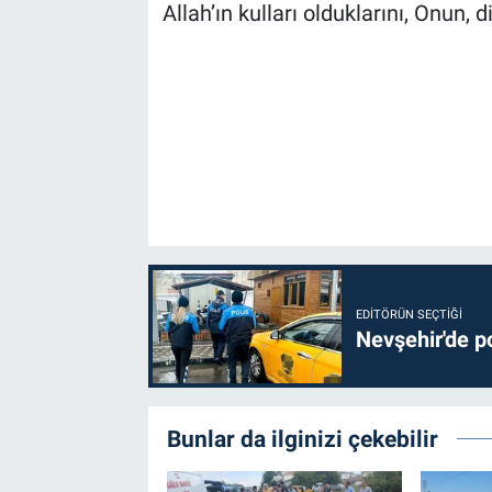
Allah’ın kulları olduklarını, Onun, 
EDITÖRÜN SEÇTIĞI
Nevşehir'de po
Bunlar da ilginizi çekebilir