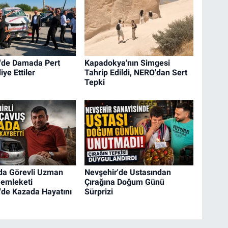
'de Damada Pert
Kapadokya'nın Simgesi
ye Ettiler
Tahrip Edildi, NERO'dan Sert
Tepki
da Görevli Uzman
Nevşehir'de Ustasından
emleketi
Çırağına Doğum Günü
'de Kazada Hayatını
Sürprizi