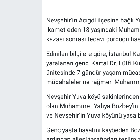
Bilim-Tek
Nevşehir’in Acıgöl ilçesine bağlı Y
ikamet eden 18 yaşındaki Muhamm
Teknoloji
kazası sonrası tedavi gördüğü has
Röportaj
Edinilen bilgilere göre, İstanbul 
yaralanan genç, Kartal Dr. Lütfi 
Kayseri
ünitesinde 7 gündür yaşam mücade
Niğde
müdahalelerine rağmen Muhammet
Aksaray
Nevşehir Yuva köyü sakinlerinden
olan Muhammet Yahya Bozbey’in ve
Kırşehir
ve Nevşehir’in Yuva köyünü yasa 
Yerel
Genç yaşta hayatını kaybeden Bozb
ardından ailesi tarafından teslim