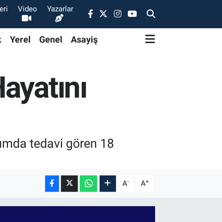
eri
Video
Yazarlar
k
Yerel
Genel
Asayiş
ayatını
kımda tedavi gören 18
-
+
A
A