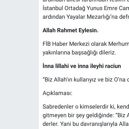
Genel
İstanbul Ortadağ Yunus Emre Cam
ardından Yayalar Mezarlığı’na defn
Asayiş
Allah Rahmet Eylesin.
Kültür - Sanat
FİB Haber Merkezi olarak Merhuma
Politika
yakınlarına başsağlığı dileriz.
Magazin
İnna lillahi ve inna ileyhi raciun
Çevre
“Biz Allah’ın kullarıyız ve biz O’na
Haberde İnsan
Açıklaması:
Sabredenler o kimselerdir ki, kendi
gitmeyen bir şey geldiğinde: “Biz A
derler. Yani bu davranışlarıyla All