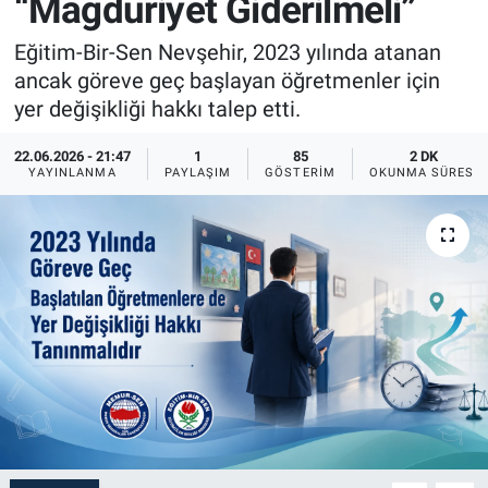
“Mağduriyet Giderilmeli”
Sağlık
İlan - Duyuru- Mesaj
İlan - Duyuru- Mesaj
Eğitim-Bir-Sen Nevşehir, 2023 yılında atanan
ancak göreve geç başlayan öğretmenler için
Yerel
Türkiye Gündemi
Türkiye Gündemi
yer değişikliği hakkı talep etti.
Genel
Sizden Gelenler
Sizden Gelenler
22.06.2026 - 21:47
1
85
2 DK
YAYINLANMA
PAYLAŞIM
GÖSTERIM
OKUNMA SÜRESI
Asayiş
Yaşam
Sağlık
Eğitim
Kültür
3.Sayfa
Medya