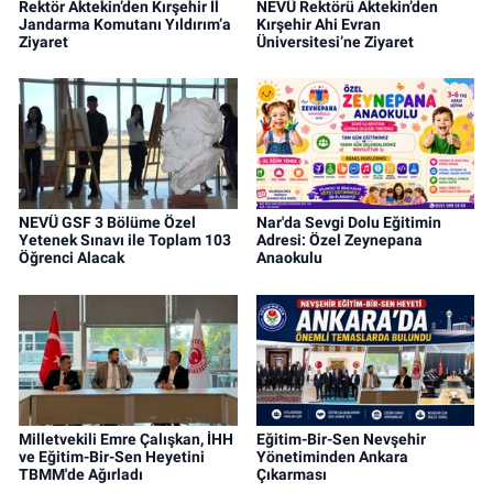
Rektör Aktekin’den Kırşehir İl
NEVÜ Rektörü Aktekin’den
Jandarma Komutanı Yıldırım’a
Kırşehir Ahi Evran
Ziyaret
Üniversitesi’ne Ziyaret
NEVÜ GSF 3 Bölüme Özel
Nar'da Sevgi Dolu Eğitimin
Yetenek Sınavı ile Toplam 103
Adresi: Özel Zeynepana
Öğrenci Alacak
Anaokulu
Milletvekili Emre Çalışkan, İHH
Eğitim-Bir-Sen Nevşehir
ve Eğitim-Bir-Sen Heyetini
Yönetiminden Ankara
TBMM'de Ağırladı
Çıkarması