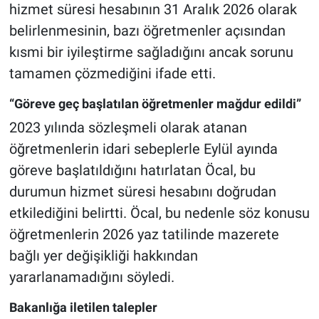
Genel
hizmet süresi hesabının 31 Aralık 2026 olarak
belirlenmesinin, bazı öğretmenler açısından
Asayiş
kısmi bir iyileştirme sağladığını ancak sorunu
tamamen çözmediğini ifade etti.
Kültür - Sanat
“Göreve geç başlatılan öğretmenler mağdur edildi”
Politika
2023 yılında sözleşmeli olarak atanan
öğretmenlerin idari sebeplerle Eylül ayında
Magazin
göreve başlatıldığını hatırlatan Öcal, bu
Çevre
durumun hizmet süresi hesabını doğrudan
etkilediğini belirtti. Öcal, bu nedenle söz konusu
Haberde İnsan
öğretmenlerin 2026 yaz tatilinde mazerete
bağlı yer değişikliği hakkından
yararlanamadığını söyledi.
Bakanlığa iletilen talepler