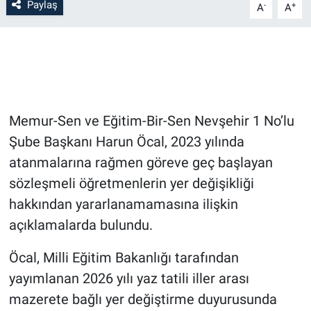
Paylaş
-
+
A
A
Bilim-Tek
Teknoloji
Röportaj
Memur-Sen ve Eğitim-Bir-Sen Nevşehir 1 No’lu
Kayseri
Şube Başkanı Harun Öcal, 2023 yılında
atanmalarına rağmen göreve geç başlayan
Niğde
sözleşmeli öğretmenlerin yer değişikliği
hakkından yararlanamamasına ilişkin
Aksaray
açıklamalarda bulundu.
Kırşehir
Öcal, Milli Eğitim Bakanlığı tarafından
yayımlanan 2026 yılı yaz tatili iller arası
Yerel
mazerete bağlı yer değiştirme duyurusunda