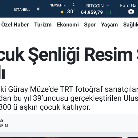
Foto Gal
DOLAR
°
30
47,7436
0.18
EURO
Özel Haber
Turizm
Ekonomi
Spor
Yaşam
Sağlı
55,2510
0.32
STERLİN
64,4811
0.38
GRAM ALTIN
uk Şenliği Resim 
6660.55
0.03
BİST100
13.779
-14
ı
BITCOIN
64.959,79
1.11
ki Güray Müze’de TRT fotoğraf sanatçılar
ından bu yıl 39’uncusu gerçekleştirilen Ulu
300 ü aşkın çocuk katılıyor.
80
ERIM