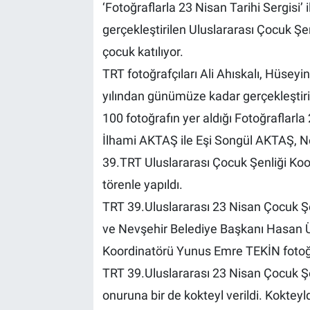
‘Fotoğraflarla 23 Nisan Tarihi Sergisi’
gerçekleştirilen Uluslararası Çocuk Şe
Bilim-Tek
çocuk katılıyor.
Teknoloji
TRT fotoğrafçıları Ali Ahıskalı, Hüse
yılından günümüze kadar gerçekleştiri
Röportaj
100 fotoğrafın yer aldığı Fotoğraflarla 
Kayseri
İlhami AKTAŞ ile Eşi Songül AKTAŞ, 
39.TRT Uluslararası Çocuk Şenliği Koo
Niğde
törenle yapıldı.
TRT 39.Uluslararası 23 Nisan Çocuk Şen
Aksaray
ve Nevşehir Belediye Başkanı Hasan Ü
Kırşehir
Koordinatörü Yunus Emre TEKİN fotoğrafl
TRT 39.Uluslararası 23 Nisan Çocuk Şen
Yerel
onuruna bir de kokteyl verildi. Koktey