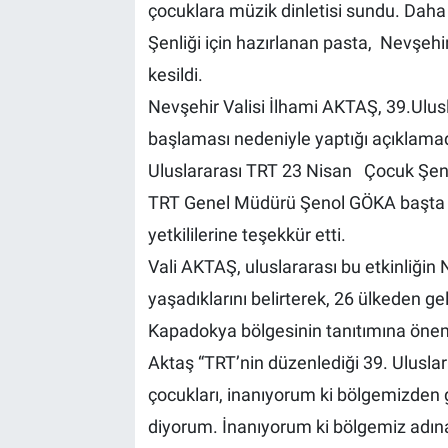
Genel
çocuklara müzik dinletisi sundu. Dah
Şenliği için hazırlanan pasta, Nevşehi
Asayiş
kesildi.
Nevşehir Valisi İlhami AKTAŞ, 39.Ulus
Kültür - Sanat
başlaması nedeniyle yaptığı açıklamad
Politika
Uluslararası TRT 23 Nisan Çocuk Şenli
TRT Genel Müdürü Şenol GÖKA başta o
Magazin
yetkililerine teşekkür etti.
Çevre
Vali AKTAŞ, uluslararası bu etkinliğin
yaşadıklarını belirterek, 26 ülkeden g
Haberde İnsan
Kapadokya bölgesinin tanıtımına önemli
Aktaş “TRT’nin düzenlediği 39. Ulusla
çocukları, inanıyorum ki bölgemizden gü
diyorum. İnanıyorum ki bölgemiz adına 