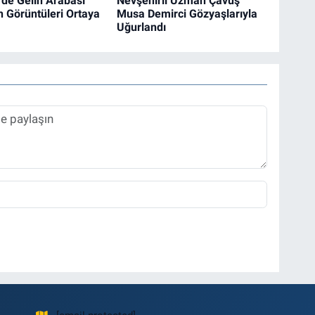
'de Gelin Arabası
Nevşehirli Uzman Çavuş
n Görüntüleri Ortaya
Musa Demirci Gözyaşlarıyla
Uğurlandı