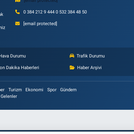
[email protected]
0 384 212 9 444 0 532 384 48 50
ak
[email protected]
niz
Hava Durumu
Trafik Durumu
on Dakika Haberleri
Haber Arşivi
ber
Turizm
Ekonomi
Spor
Gündem
 Gelenler