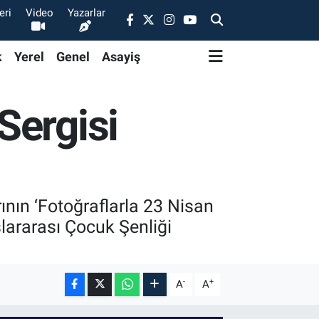
eri
Video
Yazarlar
k
Yerel
Genel
Asayiş
Sergisi
ının ‘Fotoğraflarla 23 Nisan
slararası Çocuk Şenliği
-
+
A
A