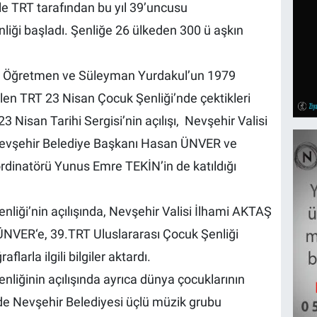
 ile TRT tarafından bu yıl 39’uncusu
nliği başladı. Şenliğe 26 ülkeden 300 ü aşkın
yin Öğretmen ve Süleyman Yurdakul’un 1979
len TRT 23 Nisan Çocuk Şenliği’nde çektikleri
23 Nisan Tarihi Sergisi’nin açılışı, Nevşehir Valisi
Nevşehir Belediye Başkanı Hasan ÜNVER ve
rdinatörü Yunus Emre TEKİN’in de katıldığı
liği’nin açılışında, Nevşehir Valisi İlhami AKTAŞ
NVER‘e, 39.TRT Uluslararası Çocuk Şenliği
arla ilgili bilgiler aktardı.
liğinin açılışında ayrıca dünya çocuklarının
lde Nevşehir Belediyesi üçlü müzik grubu