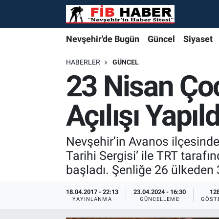
Foto Galeri
Nevşehir'de Bugün
Nevşehir'de Bugün
Nevşehir'de Bugün
Nöbetçi Eczaneler
Nevşehir'de Bugün
Güncel
Siyaset
Video
Güncel
Güncel
Güncel
Hava Durumu
HABERLER
GÜNCEL
23 Nisan Çoc
Yazarlar
Siyaset
Siyaset
Siyaset
Trafik Durumu
Açılışı Yapıld
Özel Haber
Özel Haber
Özel Haber
Süper Lig Puan Durumu ve Fikstür
Turizm
Turizm
Turizm
Tüm Manşetler
Nevşehir’in Avanos ilçesinde
Tarihi Sergisi’ ile TRT taraf
Ekonomi
Ekonomi
Ekonomi
Son Dakika Haberleri
başladı. Şenliğe 26 ülkeden 
Spor
Spor
Spor
Haber Arşivi
18.04.2017 - 22:13
23.04.2024 - 16:30
12
YAYINLANMA
GÜNCELLEME
GÖST
Yaşam
Gündem
Gündem