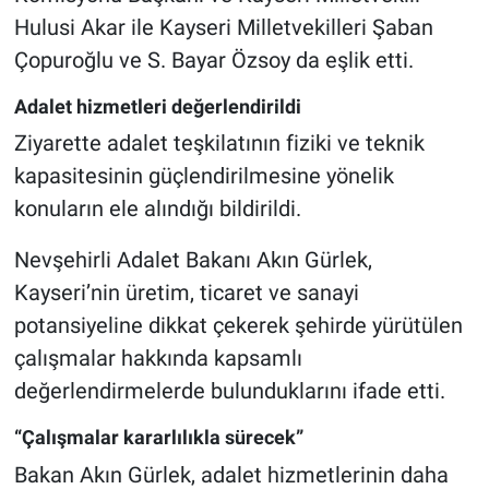
Genel
Hulusi Akar ile Kayseri Milletvekilleri Şaban
Çopuroğlu ve S. Bayar Özsoy da eşlik etti.
Asayiş
Adalet hizmetleri değerlendirildi
Kültür - Sanat
Ziyarette adalet teşkilatının fiziki ve teknik
kapasitesinin güçlendirilmesine yönelik
Politika
konuların ele alındığı bildirildi.
Magazin
Nevşehirli Adalet Bakanı Akın Gürlek,
Çevre
Kayseri’nin üretim, ticaret ve sanayi
potansiyeline dikkat çekerek şehirde yürütülen
Haberde İnsan
çalışmalar hakkında kapsamlı
değerlendirmelerde bulunduklarını ifade etti.
“Çalışmalar kararlılıkla sürecek”
Bakan Akın Gürlek, adalet hizmetlerinin daha