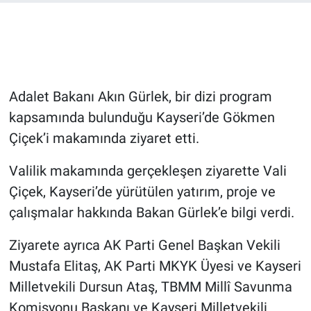
Bilim-Tek
Teknoloji
Adalet Bakanı Akın Gürlek, bir dizi program
Röportaj
kapsamında bulunduğu Kayseri’de Gökmen
Çiçek’i makamında ziyaret etti.
Kayseri
Valilik makamında gerçekleşen ziyarette Vali
Niğde
Çiçek, Kayseri’de yürütülen yatırım, proje ve
Aksaray
çalışmalar hakkında Bakan Gürlek’e bilgi verdi.
Ziyarete ayrıca AK Parti Genel Başkan Vekili
Kırşehir
Mustafa Elitaş, AK Parti MKYK Üyesi ve Kayseri
Yerel
Milletvekili Dursun Ataş, TBMM Millî Savunma
Komisyonu Başkanı ve Kayseri Milletvekili