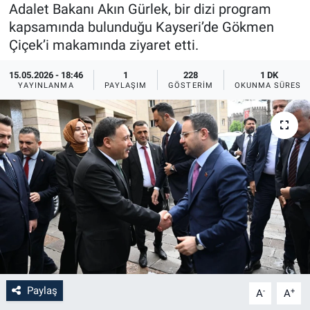
Adalet Bakanı Akın Gürlek, bir dizi program
Sağlık
İlan - Duyuru- Mesaj
İlan - Duyuru- Mesaj
kapsamında bulunduğu Kayseri’de Gökmen
Çiçek’i makamında ziyaret etti.
Yerel
Türkiye Gündemi
Türkiye Gündemi
15.05.2026 - 18:46
1
228
1 DK
YAYINLANMA
PAYLAŞIM
GÖSTERIM
OKUNMA SÜRESI
Genel
Sizden Gelenler
Sizden Gelenler
Asayiş
Yaşam
Sağlık
Eğitim
Kültür
3.Sayfa
Paylaş
-
+
A
A
Medya