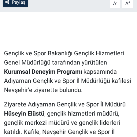
Paylaş
-
+
A
A
Bilim-Tek
Teknoloji
Röportaj
Gençlik ve Spor Bakanlığı Gençlik Hizmetleri
Kayseri
Genel Müdürlüğü tarafından yürütülen
Kurumsal Deneyim Programı
kapsamında
Niğde
Adıyaman Gençlik ve Spor İl Müdürlüğü kafilesi
Nevşehir’e ziyarette bulundu.
Aksaray
Ziyarete Adıyaman Gençlik ve Spor İl Müdürü
Kırşehir
Hüseyin Elüstü
, gençlik hizmetleri müdürü,
gençlik merkezi müdürü ve gençlik liderleri
Yerel
katıldı. Kafile, Nevşehir Gençlik ve Spor İl