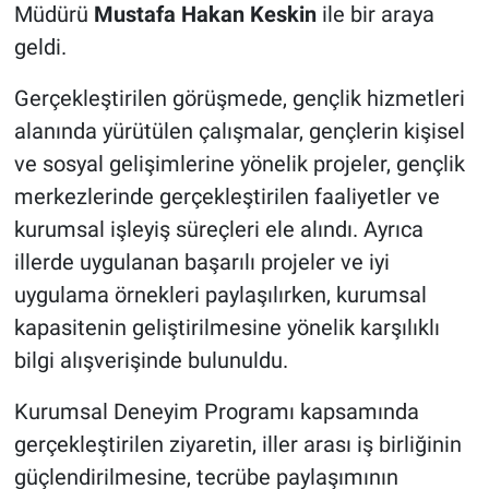
Genel
Müdürü
Mustafa Hakan Keskin
ile bir araya
geldi.
Asayiş
Gerçekleştirilen görüşmede, gençlik hizmetleri
Kültür - Sanat
alanında yürütülen çalışmalar, gençlerin kişisel
ve sosyal gelişimlerine yönelik projeler, gençlik
Politika
merkezlerinde gerçekleştirilen faaliyetler ve
kurumsal işleyiş süreçleri ele alındı. Ayrıca
Magazin
illerde uygulanan başarılı projeler ve iyi
Çevre
uygulama örnekleri paylaşılırken, kurumsal
kapasitenin geliştirilmesine yönelik karşılıklı
Haberde İnsan
bilgi alışverişinde bulunuldu.
Kurumsal Deneyim Programı kapsamında
gerçekleştirilen ziyaretin, iller arası iş birliğinin
güçlendirilmesine, tecrübe paylaşımının