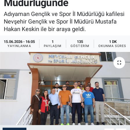
Müdürlüğünde
Sağlık
İlan - Duyuru- Mesaj
İlan - Duyuru- Mesaj
Adıyaman Gençlik ve Spor İl Müdürlüğü kafilesi
Nevşehir Gençlik ve Spor İl Müdürü Mustafa
Yerel
Türkiye Gündemi
Türkiye Gündemi
Hakan Keskin ile bir araya geldi.
Genel
Sizden Gelenler
Sizden Gelenler
15.06.2026 - 16:05
1
135
1 DK
YAYINLANMA
PAYLAŞIM
GÖSTERIM
OKUNMA SÜRESI
Asayiş
Yaşam
Sağlık
Eğitim
Kültür
3.Sayfa
Medya