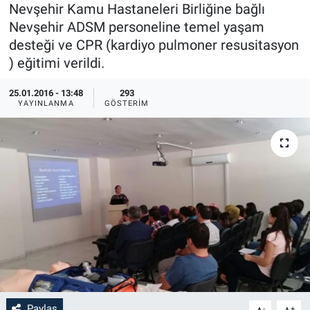
Nevşehir Kamu Hastaneleri Birliğine bağlı
Sağlık
İlan - Duyuru- Mesaj
İlan - Duyuru- Mesaj
Nevşehir ADSM personeline temel yaşam
desteği ve CPR (kardiyo pulmoner resusitasyon
Yerel
Türkiye Gündemi
Türkiye Gündemi
) eğitimi verildi.
25.01.2016 - 13:48
293
Genel
Sizden Gelenler
Sizden Gelenler
YAYINLANMA
GÖSTERIM
Asayiş
Yaşam
Sağlık
Eğitim
Kültür
3.Sayfa
Medya
Paylaş
-
+