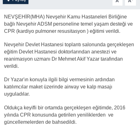
A
A
Bilim-Tek
NEVŞEHİR(MHA) Nevşehir Kamu Hastaneleri Birliğine
bağlı Nevşehir ADSM personeline temel yaşam desteği ve
Teknoloji
CPR (kardiyo pulmoner resusitasyon ) eğitimi verildi.
Nevşehir Devlet Hastanesi toplantı salonunda gerçekleşen
Röportaj
eğitim Devlet Hastanesi doktorlarından anestezi ve
reanimasyon uzmanı Dr Mehmet Akif Yazar tarafından
Kayseri
verildi.
Niğde
Dr Yazar'ın konuyla ilgili bilgi vermesinin ardından
katılımcılar maket üzerinde airway ve kalp masajı
Aksaray
uyguladılar.
Oldukça keyifli bir ortamda gerçekleşen eğitimde, 2016
Kırşehir
yılında CPR konusunda getirilen yeniliklerden ve
güncellemelerden de bahsedildi.
Yerel