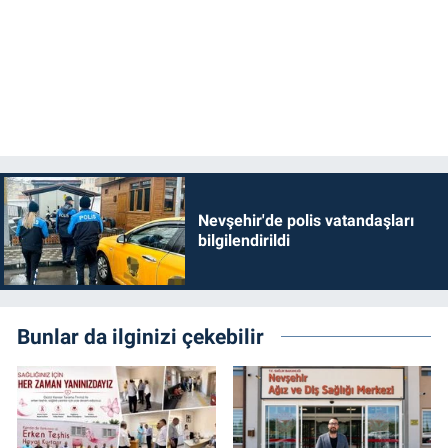
Genel
Asayiş
Kültür - Sanat
Politika
Magazin
Nevşehir'de polis vatandaşları
bilgilendirildi
Çevre
Haberde İnsan
Bunlar da ilginizi çekebilir