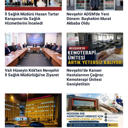
İl Sağlık Müdürü Hasan Tartar
Nevşehir ADSM'de Yeni
Karapınar'da Sağlık
Dönem: Başhekim Murat
Hizmetlerini İnceledi
Akbaba Oldu
Vali Hüseyin Kök'ten Nevşehir
Nevşehir'de Kanser
İl Sağlık Müdürlüğü'ne Ziyaret
Hastalarının Çağrısı:
Kemoterapi Ünitesi
Genişletilsin