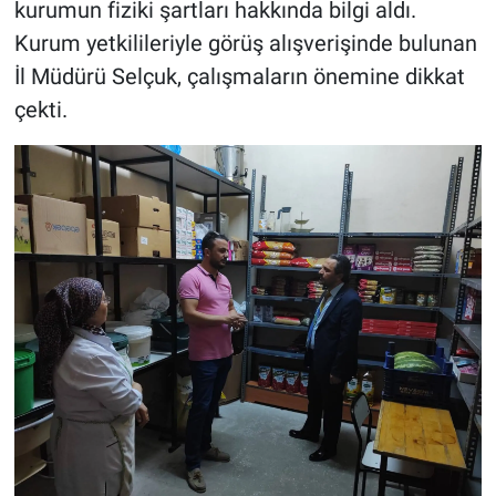
kurumun fiziki şartları hakkında bilgi aldı.
Genel
Kurum yetkilileriyle görüş alışverişinde bulunan
Asayiş
İl Müdürü Selçuk, çalışmaların önemine dikkat
çekti.
Kültür - Sanat
Politika
Magazin
Çevre
Haberde İnsan