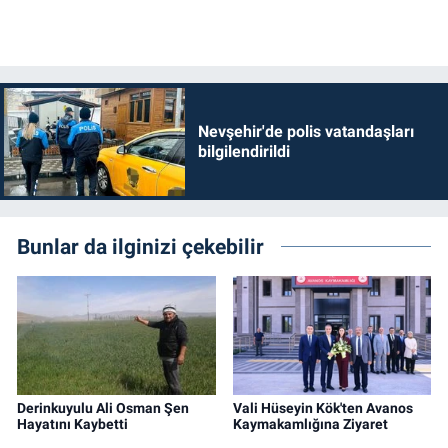
Nevşehir'de polis vatandaşları
bilgilendirildi
Bunlar da ilginizi çekebilir
Derinkuyulu Ali Osman Şen
Vali Hüseyin Kök'ten Avanos
Hayatını Kaybetti
Kaymakamlığına Ziyaret