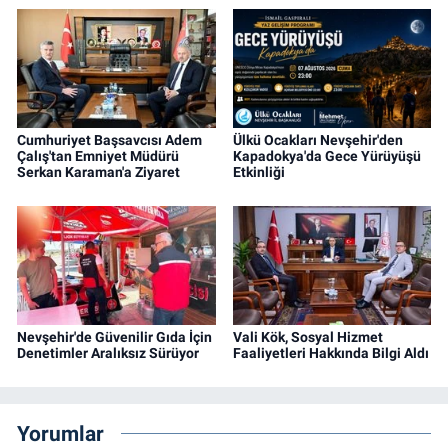
Cumhuriyet Başsavcısı Adem
Ülkü Ocakları Nevşehir'den
Çalış'tan Emniyet Müdürü
Kapadokya'da Gece Yürüyüşü
Serkan Karaman'a Ziyaret
Etkinliği
Nevşehir'de Güvenilir Gıda İçin
Vali Kök, Sosyal Hizmet
Denetimler Aralıksız Sürüyor
Faaliyetleri Hakkında Bilgi Aldı
Yorumlar