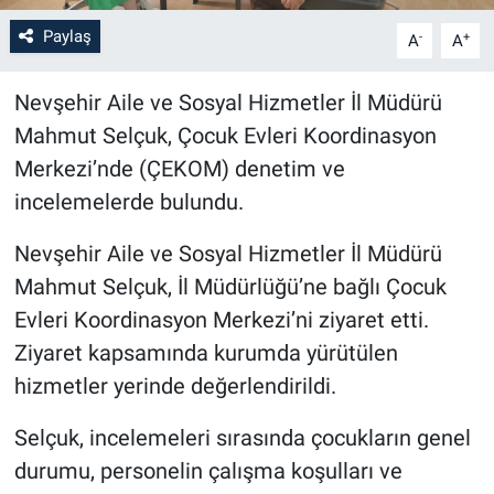
Paylaş
-
+
A
A
Bilim-Tek
Nevşehir Aile ve Sosyal Hizmetler İl Müdürü
Teknoloji
Mahmut Selçuk, Çocuk Evleri Koordinasyon
Röportaj
Merkezi’nde (ÇEKOM) denetim ve
incelemelerde bulundu.
Kayseri
Nevşehir Aile ve Sosyal Hizmetler İl Müdürü
Niğde
Mahmut Selçuk, İl Müdürlüğü’ne bağlı Çocuk
Evleri Koordinasyon Merkezi’ni ziyaret etti.
Aksaray
Ziyaret kapsamında kurumda yürütülen
hizmetler yerinde değerlendirildi.
Kırşehir
Selçuk, incelemeleri sırasında çocukların genel
Yerel
durumu, personelin çalışma koşulları ve