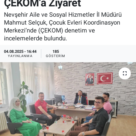
ÇEKOM’a Ziyaret
Sağlık
İlan - Duyuru- Mesaj
İlan - Duyuru- Mesaj
Nevşehir Aile ve Sosyal Hizmetler İl Müdürü
Mahmut Selçuk, Çocuk Evleri Koordinasyon
Yerel
Türkiye Gündemi
Türkiye Gündemi
Merkezi’nde (ÇEKOM) denetim ve
incelemelerde bulundu.
Genel
Sizden Gelenler
Sizden Gelenler
04.08.2025 - 16:44
185
YAYINLANMA
GÖSTERIM
Asayiş
Yaşam
Sağlık
Eğitim
Kültür
3.Sayfa
Medya