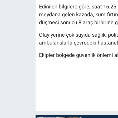
Edinilen bilgilere göre, saat 16.25 
Bilim-Tek
meydana gelen kazada, kum fırtın
düşmesi sonucu 8 araç birbirine gi
Teknoloji
Olay yerine çok sayıda sağlık, poli
Röportaj
ambulanslarla çevredeki hastaneler
Kayseri
Ekipler bölgede güvenlik önlemi alı
Niğde
Aksaray
Kırşehir
Yerel