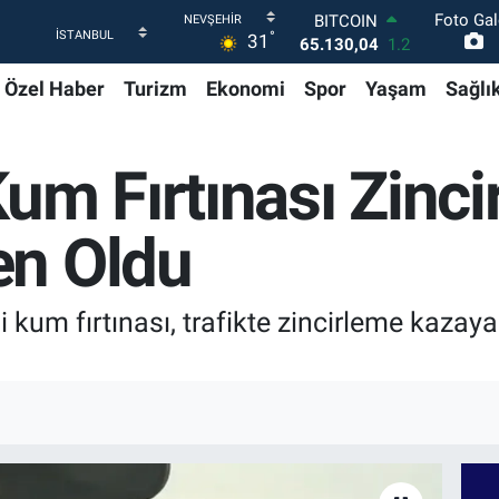
Foto Gal
BITCOIN
°
31
65.130,04
1.2
DOLAR
Özel Haber
Turizm
Ekonomi
Spor
Yaşam
Sağlı
47,7069
0.17
EURO
55,0265
0.01
STERLİN
um Fırtınası Zinc
64,1897
0.02
GRAM ALTIN
6618.49
2.12
en Oldu
BİST100
13.887
64
i kum fırtınası, trafikte zincirleme kazaya 