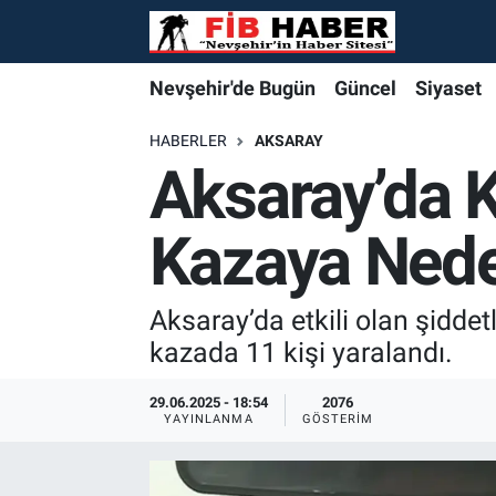
Foto Galeri
Nevşehir'de Bugün
Nevşehir'de Bugün
Nevşehir'de Bugün
Nöbetçi Eczaneler
Nevşehir'de Bugün
Güncel
Siyaset
Video
Güncel
Güncel
Güncel
Hava Durumu
HABERLER
AKSARAY
Aksaray’da K
Yazarlar
Siyaset
Siyaset
Siyaset
Trafik Durumu
Kazaya Ned
Özel Haber
Özel Haber
Özel Haber
Süper Lig Puan Durumu ve Fikstür
Turizm
Turizm
Turizm
Tüm Manşetler
Aksaray’da etkili olan şiddetl
kazada 11 kişi yaralandı.
Ekonomi
Ekonomi
Ekonomi
Son Dakika Haberleri
29.06.2025 - 18:54
2076
YAYINLANMA
GÖSTERIM
Spor
Spor
Spor
Haber Arşivi
Yaşam
Gündem
Gündem