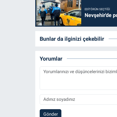
Genel
EDITÖRÜN SEÇTIĞI
Nevşehir'de po
Asayiş
Kültür - Sanat
Bunlar da ilginizi çekebilir
Politika
Magazin
Yorumlar
Çevre
Haberde İnsan
Gönder