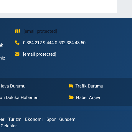
[email protected]
0 384 212 9 444 0 532 384 48 50
ak
[email protected]
niz
Hava Durumu
Trafik Durumu
on Dakika Haberleri
Haber Arşivi
ber
Turizm
Ekonomi
Spor
Gündem
 Gelenler