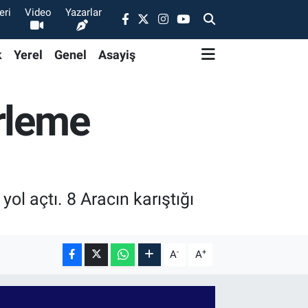
eri
Video
Yazarlar
k
Yerel
Genel
Asayiş
irleme
yol açtı. 8 Aracın karıştığı
-
+
A
A