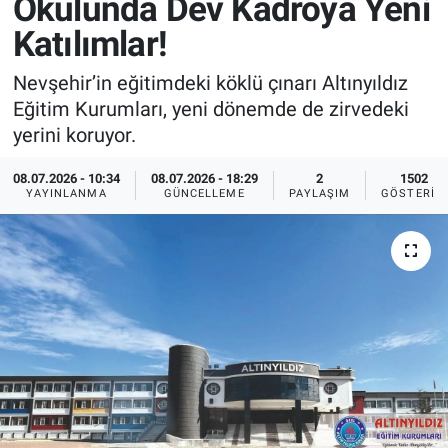
Okulunda Dev Kadroya Yeni
Katılımlar!
Sağlık
İlan - Duyuru- Mesaj
İlan - Duyuru- Mesaj
Nevşehir’in eğitimdeki köklü çınarı Altınyıldız
Yerel
Türkiye Gündemi
Türkiye Gündemi
Eğitim Kurumları, yeni dönemde de zirvedeki
yerini koruyor.
Genel
Sizden Gelenler
Sizden Gelenler
08.07.2026 - 10:34
08.07.2026 - 18:29
2
1502
Asayiş
Yaşam
YAYINLANMA
GÜNCELLEME
PAYLAŞIM
GÖSTERIM
Sağlık
Eğitim
Kültür
3.Sayfa
Medya