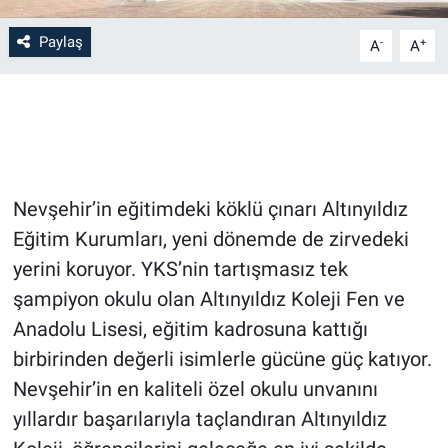
Paylaş
-
+
Bilim-Tek
A
A
Teknoloji
Röportaj
Kayseri
Nevşehir’in eğitimdeki köklü çınarı Altınyıldız
Eğitim Kurumları, yeni dönemde de zirvedeki
Niğde
yerini koruyor. YKS’nin tartışmasız tek
şampiyon okulu olan Altınyıldız Koleji Fen ve
Aksaray
Anadolu Lisesi, eğitim kadrosuna kattığı
Kırşehir
birbirinden değerli isimlerle gücüne güç katıyor.
Nevşehir’in en kaliteli özel okulu unvanını
Yerel
yıllardır başarılarıyla taçlandıran Altınyıldız