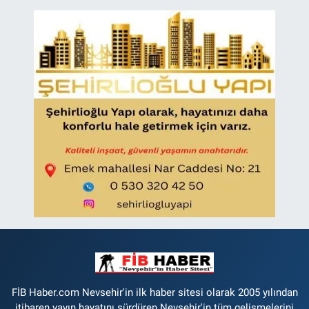
FİB Haber.com Nevsehir'in ilk haber sitesi olarak 2005 yılından
itibaren yayın hayatını sürdüren Nevşehir'in tüm gelişmelerini