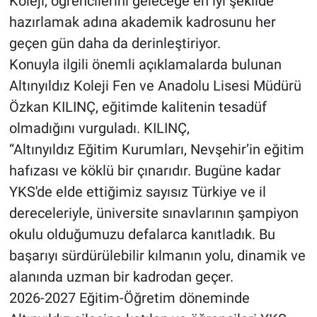
Koleji, öğrencilerini geleceğe en iyi şekilde
Genel
hazırlamak adına akademik kadrosunu her
Asayiş
geçen gün daha da derinleştiriyor.
Konuyla ilgili önemli açıklamalarda bulunan
Kültür - Sanat
Altınyıldız Koleji Fen ve Anadolu Lisesi Müdürü
Özkan KILINÇ, eğitimde kalitenin tesadüf
Politika
olmadığını vurguladı. KILINÇ,
“Altınyıldız Eğitim Kurumları, Nevşehir’in eğitim
Magazin
hafızası ve köklü bir çınarıdır. Bugüne kadar
Çevre
YKS'de elde ettiğimiz sayısız Türkiye ve il
dereceleriyle, üniversite sınavlarının şampiyon
Haberde İnsan
okulu olduğumuzu defalarca kanıtladık. Bu
başarıyı sürdürülebilir kılmanın yolu, dinamik ve
alanında uzman bir kadrodan geçer.
2026-2027 Eğitim-Öğretim döneminde