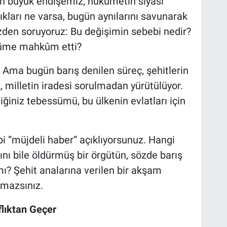
en büyük endişemiz, hükümetin siyasi
ktıkları ne varsa, bugün aynılarını savunarak
yüzden soruyoruz: Bu değişimin sebebi nedir?
özüme mahkûm etti?
r. Ama bugün barış denilen süreç, şehitlerin
 milletin iradesi sorulmadan yürütülüyor.
ğiniz tebessümü, bu ülkenin evlatları için
ibi “müjdeli haber” açıklıyorsunuz. Hangi
nı bile öldürmüş bir örgütün, sözde barış
ı? Şehit analarına verilen bir akşam
amazsınız.
flıktan Geçer