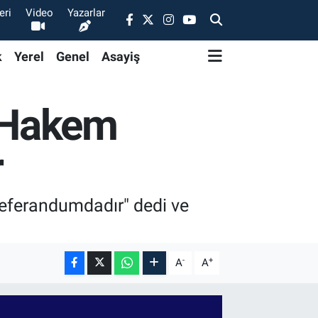
eri
Video
Yazarlar
k
Yerel
Genel
Asayiş
: Hakem
r
 Referandumdadır" dedi ve
-
+
A
A