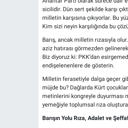
Anahtar Parti olarak sürece dair 
sicilidir. Dün sert şekilde karşı çı
milletin karşısına çıkıyorlar. Bu 
Kim sizi neyin karşılığında bu ç
Barış, ancak milletin rızasıyla olu
aziz hatırası görmezden gelinerek,
Biz diyoruz ki: PKK’dan esirgemedi
endişelenenlere de gösterin.
Milletin ferasetiyle dalga geçer g
müjde bu? Dağlarda Kürt çocukları
metinlerini kongreyle duyurması m
yemeğiyle toplumsal rıza oluştur
Barışın Yolu Rıza, Adalet ve Şeffa