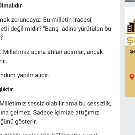
Olmalıdır
ek zorundayız: Bu milletin iradesi,
tli değil midir? "Barış" adına yürütülen bu
?
: Milletimiz adına atılan adımlar, ancak
ır.
andum yapılmalıdır.
lıktır
Milletimiz sessiz olabilir ama bu sessizlik,
amına gelmez. Sadece içimize attığımız
ğünü gösterir.