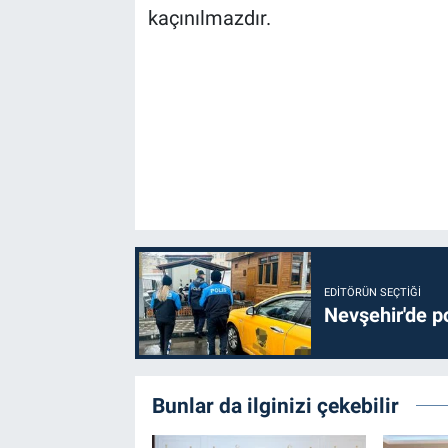
kaçınılmazdır.
EDITÖRÜN SEÇTIĞI
Nevşehir'de po
Bunlar da ilginizi çekebilir