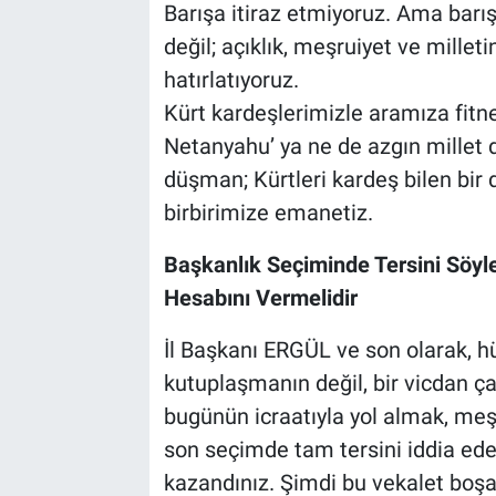
Barışa itiraz etmiyoruz. Ama barışın
değil; açıklık, meşruiyet ve milleti
hatırlatıyoruz.
Kürt kardeşlerimizle aramıza fitne
Netanyahu’ ya ne de azgın millet
düşman; Kürtleri kardeş bilen bir 
birbirimize emanetiz.
Başkanlık Seçiminde Tersini Söy
Hesabını Vermelidir
İl Başkanı ERGÜL ve son olarak, h
kutuplaşmanın değil, bir vicdan ça
bugünün icraatıyla yol almak, meşr
son seçimde tam tersini iddia ede
kazandınız. Şimdi bu vekalet boş