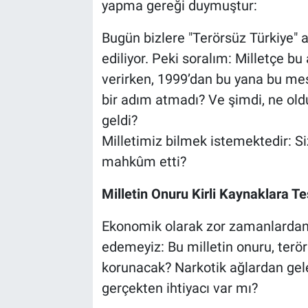
yapma gereği duymuştur:
Bilim-Tek
Bugün bizlere "Terörsüz Türkiye" a
ediliyor. Peki soralım: Milletçe bu
Teknoloji
verirken, 1999’dan bu yana bu me
bir adım atmadı? Ve şimdi, ne ol
Röportaj
geldi?
Kayseri
Milletimiz bilmek istemektedir: Si
mahkûm etti?
Niğde
Milletin Onuru Kirli Kaynaklara T
Aksaray
Ekonomik olarak zor zamanlardan 
Kırşehir
edemeyiz: Bu milletin onuru, terörü
korunacak? Narkotik ağlardan gele
Yerel
gerçekten ihtiyacı var mı?