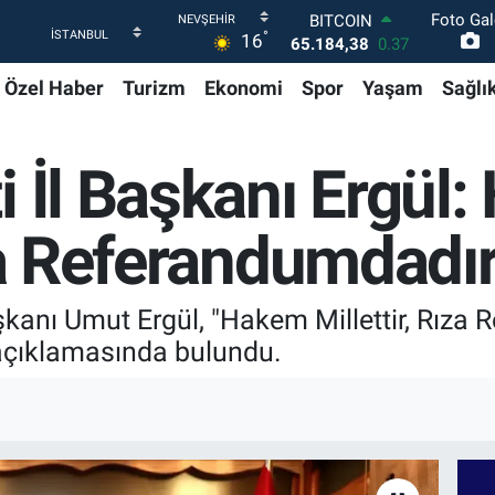
Foto Gal
DOLAR
°
16
47,7239
0.01
EURO
Özel Haber
Turizm
Ekonomi
Spor
Yaşam
Sağlı
55,1823
-0.06
STERLİN
64,4329
-0.02
GRAM ALTIN
i İl Başkanı Ergül
6664.02
0.05
BİST100
13.779
-14
ıza Referandumdadı
BITCOIN
65.184,38
0.37
şkanı Umut Ergül, "Hakem Millettir, Rıza
açıklamasında bulundu.