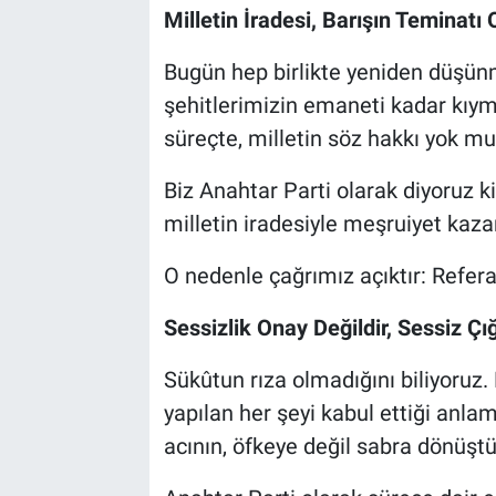
Genel
Milletin İradesi, Barışın Teminatı 
Asayiş
Bugün hep birlikte yeniden düşünm
şehitlerimizin emaneti kadar kıyme
Kültür - Sanat
süreçte, milletin söz hakkı yok mu
Politika
Biz Anahtar Parti olarak diyoruz ki
milletin iradesiyle meşruiyet kazan
Magazin
O nedenle çağrımız açıktır: Refer
Çevre
Sessizlik Onay Değildir, Sessiz Çığ
Haberde İnsan
Sükûtun rıza olmadığını biliyoruz. 
yapılan her şeyi kabul ettiği anl
acının, öfkeye değil sabra dönüştü