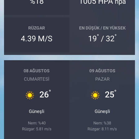
%18
1005 HPA
hpa
Bilim-Tek
RÜZGAR
EN DÜŞÜK / EN YÜKSEK
Teknoloji
°
°
4.39 M/S
19
/ 32
Röportaj
Kayseri
08 AĞUSTOS
09 AĞUSTOS
Niğde
CUMARTESI
PAZAR
°
°
26
25
Aksaray
Kırşehir
Güneşli
Güneşli
Nem: %40
Nem: %38
Yerel
Rüzgar: 5.81 m/s
Rüzgar: 8.11 m/s