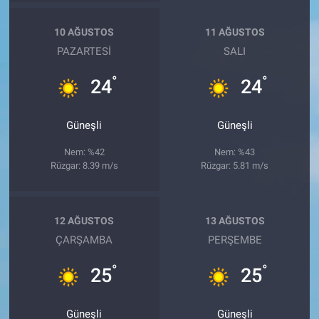
Genel
10 AĞUSTOS
11 AĞUSTOS
Asayiş
PAZARTESI
SALI
Kültür - Sanat
°
°
24
24
Politika
Güneşli
Güneşli
Magazin
Nem: %42
Nem: %43
Rüzgar: 8.39 m/s
Rüzgar: 5.81 m/s
Çevre
12 AĞUSTOS
13 AĞUSTOS
Haberde İnsan
ÇARŞAMBA
PERŞEMBE
°
°
25
25
Güneşli
Güneşli