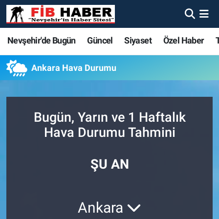
Foto Galeri
Nevşehir'de Bugün
Nevşehir'de Bugün
Nevşehir'de Bugün
Nöbetçi Eczaneler
Nevşehir'de Bugün
Güncel
Siyaset
Özel Haber
Video
Güncel
Güncel
Güncel
Hava Durumu
Ankara Hava Durumu
Yazarlar
Siyaset
Siyaset
Siyaset
Trafik Durumu
Özel Haber
Özel Haber
Özel Haber
Süper Lig Puan Durumu ve Fikstür
Bugün, Yarın ve 1 Haftalık
Hava Durumu Tahmini
Turizm
Turizm
Turizm
Tüm Manşetler
ŞU AN
Ekonomi
Ekonomi
Ekonomi
Son Dakika Haberleri
Spor
Spor
Spor
Haber Arşivi
Ankara
Yaşam
Gündem
Gündem