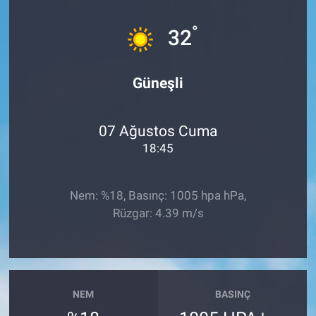
Sağlık
İlan - Duyuru- Mesaj
İlan - Duyuru- Mesaj
°
32
Yerel
Türkiye Gündemi
Türkiye Gündemi
Güneşli
Genel
Sizden Gelenler
Sizden Gelenler
07 Ağustos Cuma
Asayiş
Yaşam
18:45
Sağlık
Nem: %18, Basınç: 1005 hpa hPa,
Eğitim
Rüzgar: 4.39 m/s
Kültür
3.Sayfa
NEM
BASINÇ
Medya