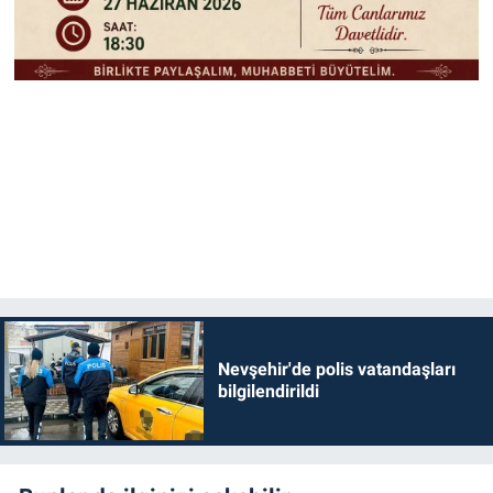
Nevşehir'de polis vatandaşları
bilgilendirildi