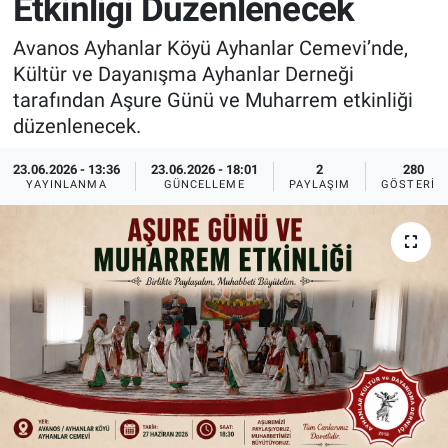
Etkinliği Düzenlenecek
Sağlık
İlan - Duyuru- Mesaj
İlan - Duyuru- Mesaj
Avanos Ayhanlar Köyü Ayhanlar Cemevi’nde,
Kültür ve Dayanışma Ayhanlar Derneği
Yerel
Türkiye Gündemi
Türkiye Gündemi
tarafından Aşure Günü ve Muharrem etkinliği
düzenlenecek.
Genel
Sizden Gelenler
Sizden Gelenler
23.06.2026 - 13:36
23.06.2026 - 18:01
2
280
YAYINLANMA
GÜNCELLEME
PAYLAŞIM
GÖSTERIM
Asayiş
Yaşam
Sağlık
Eğitim
Kültür
3.Sayfa
Medya