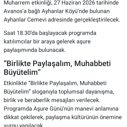
Muharrem etkinliği, 27 Haziran 2026 tarihinde
Genel
Avanos’a bağlı Ayhanlar Köyü’nde bulunan
Asayiş
Ayhanlar Cemevi adresinde gerçekleştirilecek.
Kültür - Sanat
Saat 18.30’da başlayacak programda
katılımcılar bir araya gelerek aşure
Politika
paylaşımında bulunacak.
Magazin
“Birlikte Paylaşalım, Muhabbeti
Büyütelim”
Çevre
Etkinlikte “Birlikte Paylaşalım, Muhabbeti
Haberde İnsan
Büyütelim” sloganıyla toplumsal dayanışma,
birlik ve beraberlik mesajları verilecek.
Programda Aşure Günü’nün manevi anlamına
dikkat çekilerek, paylaşma kültürünün önemine
vurgu yapılacak.