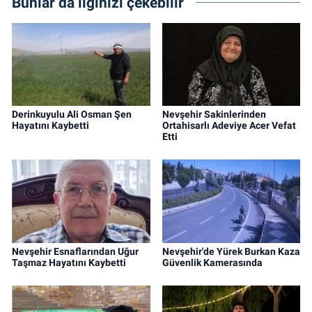
Bunlar da ilginizi çekebilir
Derinkuyulu Ali Osman Şen
Nevşehir Sakinlerinden
Hayatını Kaybetti
Ortahisarlı Adeviye Acer Vefat
Etti
Nevşehir Esnaflarından Uğur
Nevşehir'de Yürek Burkan Kaza
Taşmaz Hayatını Kaybetti
Güvenlik Kamerasında