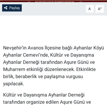
Paylaş
-
+
A
A
Bilim-Tek
Teknoloji
Röportaj
Nevşehir'in Avanos İlçesine bağlı Ayhanlar Köyü
Kayseri
Ayhanlar Cemevi’nde, Kültür ve Dayanışma
Niğde
Ayhanlar Derneği tarafından Aşure Günü ve
Muharrem etkinliği düzenlenecek. Etkinlikte
Aksaray
birlik, beraberlik ve paylaşma vurgusu
yapılacak.
Kırşehir
Kültür ve Dayanışma Ayhanlar Derneği
Yerel
tarafından organize edilen Aşure Günü ve