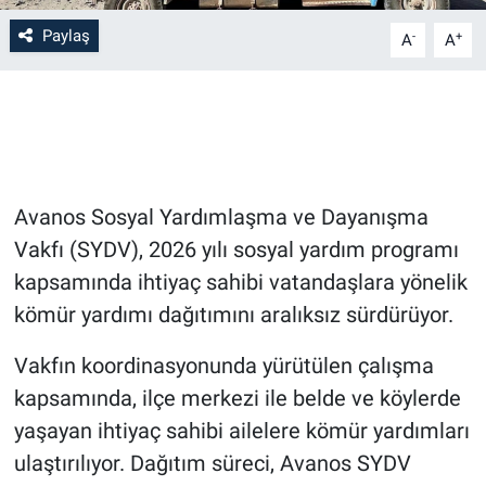
Paylaş
-
+
A
A
Bilim-Tek
Teknoloji
Röportaj
Avanos Sosyal Yardımlaşma ve Dayanışma
Kayseri
Vakfı (SYDV), 2026 yılı sosyal yardım programı
Niğde
kapsamında ihtiyaç sahibi vatandaşlara yönelik
kömür yardımı dağıtımını aralıksız sürdürüyor.
Aksaray
Vakfın koordinasyonunda yürütülen çalışma
Kırşehir
kapsamında, ilçe merkezi ile belde ve köylerde
yaşayan ihtiyaç sahibi ailelere kömür yardımları
Yerel
ulaştırılıyor. Dağıtım süreci, Avanos SYDV