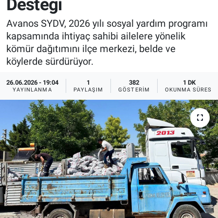
Desteği
Sağlık
İlan - Duyuru- Mesaj
İlan - Duyuru- Mesaj
Avanos SYDV, 2026 yılı sosyal yardım programı
kapsamında ihtiyaç sahibi ailelere yönelik
Yerel
Türkiye Gündemi
Türkiye Gündemi
kömür dağıtımını ilçe merkezi, belde ve
köylerde sürdürüyor.
Genel
Sizden Gelenler
Sizden Gelenler
26.06.2026 - 19:04
1
382
1 DK
YAYINLANMA
PAYLAŞIM
GÖSTERIM
OKUNMA SÜRESI
Asayiş
Yaşam
Sağlık
Eğitim
Kültür
3.Sayfa
Medya