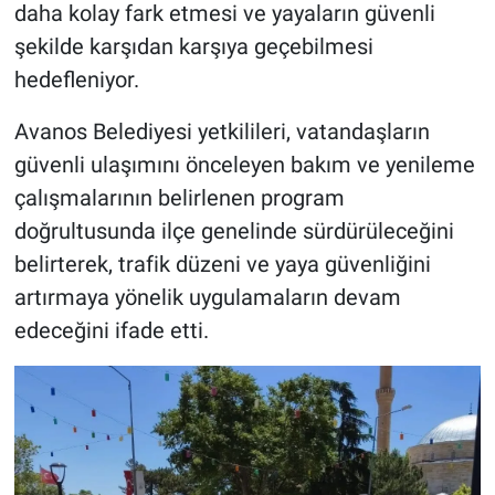
Genel
daha kolay fark etmesi ve yayaların güvenli
şekilde karşıdan karşıya geçebilmesi
Asayiş
hedefleniyor.
Kültür - Sanat
Avanos Belediyesi yetkilileri, vatandaşların
güvenli ulaşımını önceleyen bakım ve yenileme
Politika
çalışmalarının belirlenen program
doğrultusunda ilçe genelinde sürdürüleceğini
Magazin
belirterek, trafik düzeni ve yaya güvenliğini
Çevre
artırmaya yönelik uygulamaların devam
edeceğini ifade etti.
Haberde İnsan