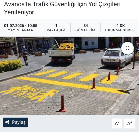
Avanos'ta Trafik Güvenliği İçin Yol Çizgileri
Sağlık
İlan - Duyuru- Mesaj
İlan - Duyuru- Mesaj
Yenileniyor
01.07.2026 - 10:55
1
84
1 DK
Yerel
Türkiye Gündemi
Türkiye Gündemi
YAYINLANMA
PAYLAŞIM
GÖSTERIM
OKUNMA SÜRESI
Genel
Sizden Gelenler
Sizden Gelenler
Asayiş
Yaşam
Sağlık
Eğitim
Kültür
3.Sayfa
Paylaş
-
+
A
A
Medya