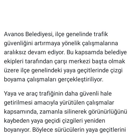
Bilim-Tek
Teknoloji
Avanos Belediyesi, ilçe genelinde trafik
güvenliğini artırmaya yönelik çalışmalarına
Röportaj
aralıksız devam ediyor. Bu kapsamda belediye
Kayseri
ekipleri tarafından çarşı merkezi başta olmak
üzere ilçe genelindeki yaya geçitlerinde çizgi
Niğde
boyama çalışmaları gerçekleştiriliyor.
Aksaray
Yaya ve araç trafiğinin daha güvenli hale
getirilmesi amacıyla yürütülen çalışmalar
Kırşehir
kapsamında, zamanla silinerek görünürlüğünü
kaybeden yaya geçidi çizgileri yeniden
Yerel
boyanıyor. Böylece sürücülerin yaya geçitlerini