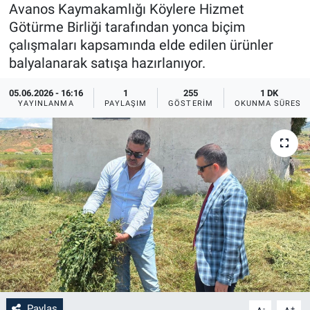
Avanos Kaymakamlığı Köylere Hizmet
Sağlık
İlan - Duyuru- Mesaj
İlan - Duyuru- Mesaj
Götürme Birliği tarafından yonca biçim
çalışmaları kapsamında elde edilen ürünler
Yerel
Türkiye Gündemi
Türkiye Gündemi
balyalanarak satışa hazırlanıyor.
05.06.2026 - 16:16
1
255
1 DK
Genel
Sizden Gelenler
Sizden Gelenler
YAYINLANMA
PAYLAŞIM
GÖSTERIM
OKUNMA SÜRESI
Asayiş
Yaşam
Sağlık
Eğitim
Kültür
3.Sayfa
Medya
Paylaş
-
+