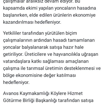
çalışmalar aralıksız devam ediyor. Bu
Genel
kapsamda ekimi yapılan yoncaların hasadına
Asayiş
başlanırken, elde edilen ürünlerin ekonomiye
kazandırılması hedefleniyor.
Kültür - Sanat
Yetkililer tarafından yürütülen biçim
Politika
çalışmalarının ardından hasadı tamamlanan
yoncalar balyalanarak satışa hazır hale
Magazin
getiriliyor. Üreticilere ve hayvancılıkla uğraşan
vatandaşlara katkı sağlaması amaçlanan
Çevre
çalışma ile tarımsal üretimin desteklenmesi ve
Haberde İnsan
bölge ekonomisine değer katılması
hedefleniyor.
Avanos Kaymakamlığı Köylere Hizmet
Götürme Birliği Başkanlığı tarafından satışa