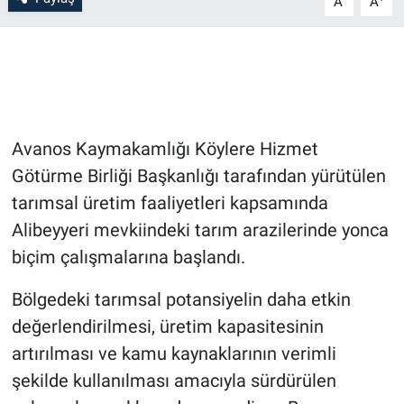
A
A
Bilim-Tek
Teknoloji
Röportaj
Avanos Kaymakamlığı Köylere Hizmet
Götürme Birliği Başkanlığı tarafından yürütülen
Kayseri
tarımsal üretim faaliyetleri kapsamında
Niğde
Alibeyyeri mevkiindeki tarım arazilerinde yonca
biçim çalışmalarına başlandı.
Aksaray
Bölgedeki tarımsal potansiyelin daha etkin
Kırşehir
değerlendirilmesi, üretim kapasitesinin
artırılması ve kamu kaynaklarının verimli
Yerel
şekilde kullanılması amacıyla sürdürülen