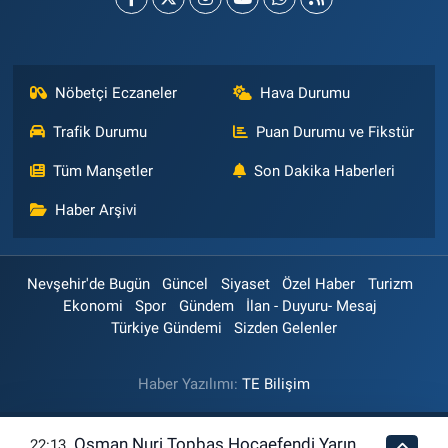
Nöbetçi Eczaneler
Hava Durumu
Trafik Durumu
Puan Durumu ve Fikstür
Tüm Manşetler
Son Dakika Haberleri
Haber Arşivi
Nevşehir'de Bugün
Güncel
Siyaset
Özel Haber
Turizm
Ekonomi
Spor
Gündem
İlan - Duyuru- Mesaj
Türkiye Gündemi
Sizden Gelenler
Haber Yazılımı:
TE Bilişim
Osman Nuri Topbaş Hocaefendi Yarın
22:13