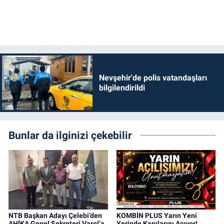
Nevşehir'de polis vatandaşları
bilgilendirildi
Bunlar da ilginizi çekebilir
NTB Başkan Adayı Çelebi’den
KOMBİN PLUS Yarın Yeni
AHİKA Genel Sekreteri Varol’a
Yerinde Kapılarını Açıyor!