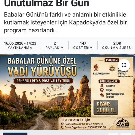
Unutulmaz Bir Gün
Sağlık
İlan - Duyuru- Mesaj
İlan - Duyuru- Mesaj
Babalar Günü’nü farklı ve anlamlı bir etkinlikle
kutlamak isteyenler için Kapadokya’da özel bir
Yerel
Türkiye Gündemi
Türkiye Gündemi
program hazırlandı.
Genel
Sizden Gelenler
Sizden Gelenler
16.06.2026 - 14:23
2
147
2 DK
YAYINLANMA
PAYLAŞIM
GÖSTERIM
OKUNMA SÜRESI
Asayiş
Yaşam
Sağlık
Eğitim
Kültür
3.Sayfa
Medya