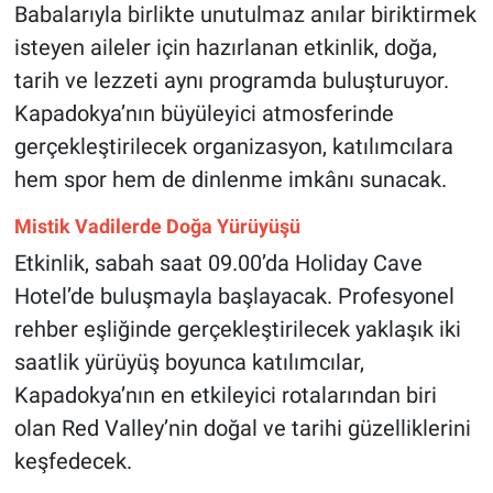
Genel
Babalarıyla birlikte unutulmaz anılar biriktirmek
isteyen aileler için hazırlanan etkinlik, doğa,
Asayiş
tarih ve lezzeti aynı programda buluşturuyor.
Kapadokya’nın büyüleyici atmosferinde
Kültür - Sanat
gerçekleştirilecek organizasyon, katılımcılara
Politika
hem spor hem de dinlenme imkânı sunacak.
Mistik Vadilerde Doğa Yürüyüşü
Magazin
Etkinlik, sabah saat 09.00’da Holiday Cave
Çevre
Hotel’de buluşmayla başlayacak. Profesyonel
rehber eşliğinde gerçekleştirilecek yaklaşık iki
Haberde İnsan
saatlik yürüyüş boyunca katılımcılar,
Kapadokya’nın en etkileyici rotalarından biri
olan Red Valley’nin doğal ve tarihi güzelliklerini
keşfedecek.