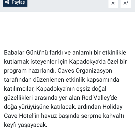
Paylaş
-
+
A
A
Bilim-Tek
Teknoloji
Röportaj
Babalar Günü’nü farklı ve anlamlı bir etkinlikle
Kayseri
kutlamak isteyenler için Kapadokya’da özel bir
program hazırlandı. Caves Organizasyon
Niğde
tarafından düzenlenen etkinlik kapsamında
katılımcılar, Kapadokya’nın eşsiz doğal
Aksaray
güzellikleri arasında yer alan Red Valley’de
doğa yürüyüşüne katılacak, ardından Holiday
Kırşehir
Cave Hotel’in havuz başında serpme kahvaltı
Yerel
keyfi yaşayacak.