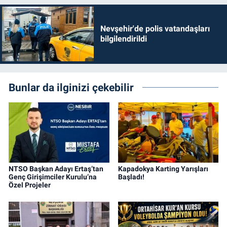
Nevşehir'de polis vatandaşları
bilgilendirildi
Bunlar da ilginizi çekebilir
NTSO Başkan Adayı Ertaş’tan
Kapadokya Karting Yarışları
Genç Girişimciler Kurulu’na
Başladı!
Özel Projeler