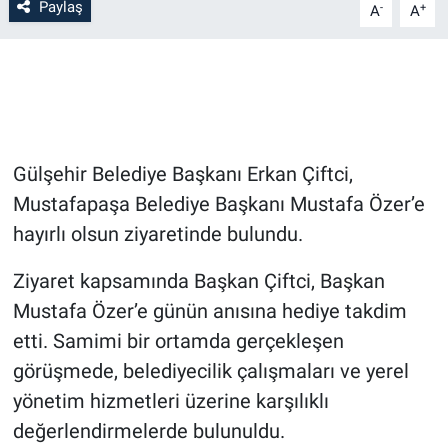
Paylaş
-
+
A
A
Bilim-Tek
Teknoloji
Röportaj
Gülşehir Belediye Başkanı Erkan Çiftci,
Kayseri
Mustafapaşa Belediye Başkanı Mustafa Özer’e
hayırlı olsun ziyaretinde bulundu.
Niğde
Ziyaret kapsamında Başkan Çiftci, Başkan
Aksaray
Mustafa Özer’e günün anısına hediye takdim
etti. Samimi bir ortamda gerçekleşen
Kırşehir
görüşmede, belediyecilik çalışmaları ve yerel
yönetim hizmetleri üzerine karşılıklı
Yerel
değerlendirmelerde bulunuldu.