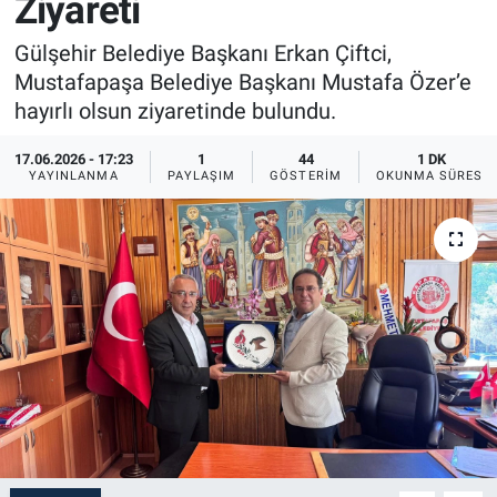
Ziyareti
Sağlık
İlan - Duyuru- Mesaj
İlan - Duyuru- Mesaj
Gülşehir Belediye Başkanı Erkan Çiftci,
Mustafapaşa Belediye Başkanı Mustafa Özer’e
Yerel
Türkiye Gündemi
Türkiye Gündemi
hayırlı olsun ziyaretinde bulundu.
Genel
Sizden Gelenler
Sizden Gelenler
17.06.2026 - 17:23
1
44
1 DK
YAYINLANMA
PAYLAŞIM
GÖSTERIM
OKUNMA SÜRESI
Asayiş
Yaşam
Sağlık
Eğitim
Kültür
3.Sayfa
Medya