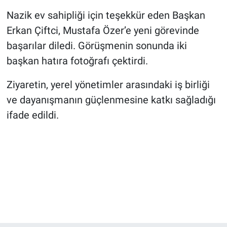
Genel
Nazik ev sahipliği için teşekkür eden Başkan
Erkan Çiftci, Mustafa Özer’e yeni görevinde
Asayiş
başarılar diledi. Görüşmenin sonunda iki
Kültür - Sanat
başkan hatıra fotoğrafı çektirdi.
Politika
Ziyaretin, yerel yönetimler arasındaki iş birliği
ve dayanışmanın güçlenmesine katkı sağladığı
Magazin
ifade edildi.
Çevre
Haberde İnsan