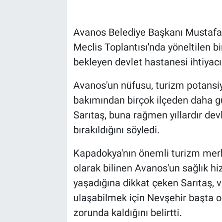
Bilim-Tek
Avanos Belediye Başkanı Mustafa
Meclis Toplantısı'nda yöneltilen bi
Teknoloji
bekleyen devlet hastanesi ihtiyac
Röportaj
Avanos'un nüfusu, turizm potansiy
bakımından birçok ilçeden daha 
Kayseri
Sarıtaş, buna rağmen yıllardır de
Niğde
bırakıldığını söyledi.
Aksaray
Kapadokya'nın önemli turizm merk
olarak bilinen Avanos'un sağlık hi
Kırşehir
yaşadığına dikkat çeken Sarıtaş, 
ulaşabilmek için Nevşehir başta o
Yerel
zorunda kaldığını belirtti.