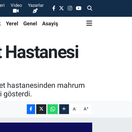
eri
Video
Yazarlar
k
Yerel
Genel
Asayiş
t Hastanesi
evlet hastanesinden mahrum
i gösterdi.
-
+
A
A