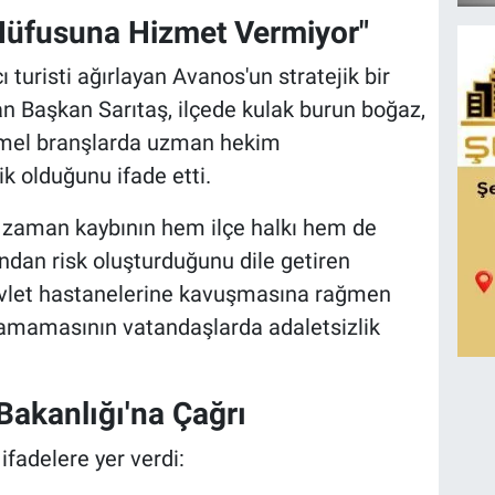
Nüfusuna Hizmet Vermiyor"
ı turisti ağırlayan Avanos'un stratejik bir
 Başkan Sarıtaş, ilçede kulak burun boğaz,
 temel branşlarda uzman hekim
k olduğunu ifade etti.
n zaman kaybının hem ilçe halkı hem de
ından risk oluşturduğunu dile getiren
devlet hastanelerine kavuşmasına rağmen
amamasının vatandaşlarda adaletsizlik
 Bakanlığı'na Çağrı
fadelere yer verdi: