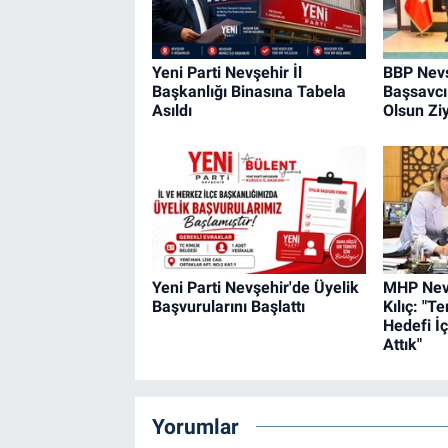
Yeni Parti Nevşehir İl
BBP Nevş
Başkanlığı Binasına Tabela
Başsavcı
Asıldı
Olsun Ziy
Yeni Parti Nevşehir'de Üyelik
MHP Nevş
Başvurularını Başlattı
Kılıç: "T
Hedefi İç
Attık"
Yorumlar