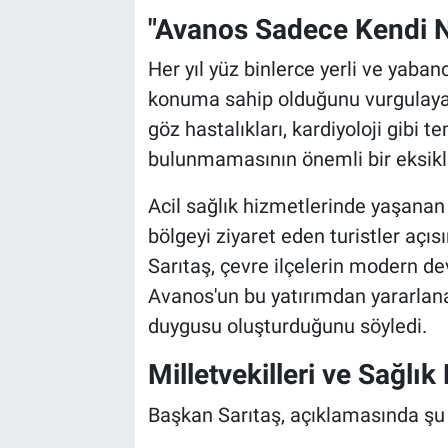
Genel
"Avanos Sadece Kendi 
Asayiş
Her yıl yüz binlerce yerli ve yabanc
konuma sahip olduğunu vurgulayan
Kültür - Sanat
göz hastalıkları, kardiyoloji gibi
bulunmamasının önemli bir eksikli
Politika
Acil sağlık hizmetlerinde yaşana
Magazin
bölgeyi ziyaret eden turistler açıs
Çevre
Sarıtaş, çevre ilçelerin modern 
Avanos'un bu yatırımdan yararlan
Haberde İnsan
duygusu oluşturduğunu söyledi.
Milletvekilleri ve Sağlık
Başkan Sarıtaş, açıklamasında şu i