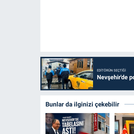
EDITÖRÜN SEÇTIĞI
Nevşehir'de po
Bunlar da ilginizi çekebilir