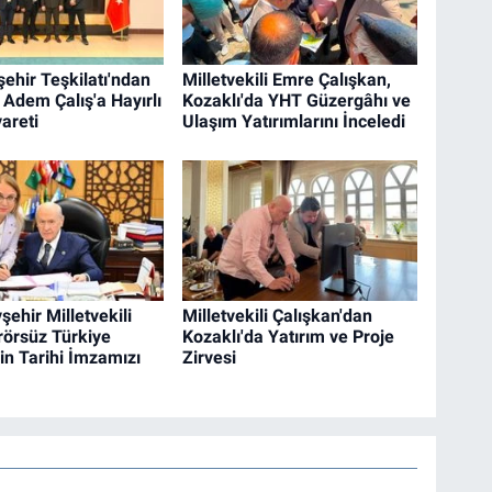
ehir Teşkilatı'ndan
Milletvekili Emre Çalışkan,
 Adem Çalış'a Hayırlı
Kozaklı'da YHT Güzergâhı ve
areti
Ulaşım Yatırımlarını İnceledi
ehir Milletvekili
Milletvekili Çalışkan'dan
erörsüz Türkiye
Kozaklı'da Yatırım ve Proje
in Tarihi İmzamızı
Zirvesi