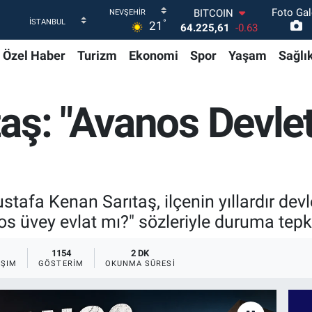
Foto Gal
DOLAR
°
21
47,7143
0.16
EURO
Özel Haber
Turizm
Ekonomi
Spor
Yaşam
Sağlı
55,0317
-0.02
STERLİN
64,2463
0.07
GRAM ALTIN
aş: "Avanos Devle
6510.40
0.45
BİST100
13.799
70
BITCOIN
64.225,61
-0.63
tafa Kenan Sarıtaş, ilçenin yıllardır d
anos üvey evlat mı?" sözleriyle duruma tepk
1154
2 DK
AŞIM
GÖSTERIM
OKUNMA SÜRESI