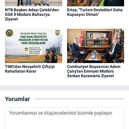
NTB Başkan Adayı Çelebi'den
Ertaş: "Turizm Destekleri Daha
SGK İl Müdürü Baltacı'ya
Kapsayıcı Olmalı"
Ziyaret
TMO'dan Nevşehirli Çiftçiyi
Cumhuriyet Başsavcısı Adem
Rahatlatan Karar
Çalış'tan Emniyet Müdürü
Serkan Karaman'a Ziyaret
Yorumlar