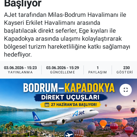
Başlıyor
Sağlık
İlan - Duyuru- Mesaj
İlan - Duyuru- Mesaj
AJet tarafından Milas-Bodrum Havalimanı ile
Kayseri Erkilet Havalimanı arasında
Yerel
Türkiye Gündemi
Türkiye Gündemi
başlatılacak direkt seferler, Ege kıyıları ile
Kapadokya arasında ulaşımı kolaylaştırarak
Genel
Sizden Gelenler
Sizden Gelenler
bölgesel turizm hareketliliğine katkı sağlamayı
hedefliyor.
Asayiş
Yaşam
03.06.2026 - 15:23
03.06.2026 - 15:29
1
230
YAYINLANMA
GÜNCELLEME
PAYLAŞIM
GÖSTERIM
Sağlık
Eğitim
Kültür
3.Sayfa
Medya