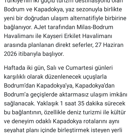
Türkiye’nin iki güçlü turizm destinasyonu olan
Genel
Bodrum ve Kapadokya, yaz sezonuyla birlikte
Asayiş
yeni bir doğrudan ulaşım alternatifiyle birbirine
bağlanıyor. AJet tarafından Milas-Bodrum
Kültür - Sanat
Havalimanı ile Kayseri Erkilet Havalimanı
arasında planlanan direkt seferler, 27 Haziran
Politika
2026 itibarıyla başlıyor.
Magazin
Haftada iki gün, Salı ve Cumartesi günleri
karşılıklı olarak düzenlenecek uçuşlarla
Çevre
Bodrum’dan Kapadokya’ya, Kapadokya’dan
Haberde İnsan
Bodrum’a geçişlerde aktarmasız ulaşım imkânı
sağlanacak. Yaklaşık 1 saat 35 dakika sürecek
bu bağlantının, özellikle deniz turizmi ile kültür
ve deneyim odaklı Kapadokya rotalarını aynı
seyahat planı içinde birleştirmek isteyen yerli