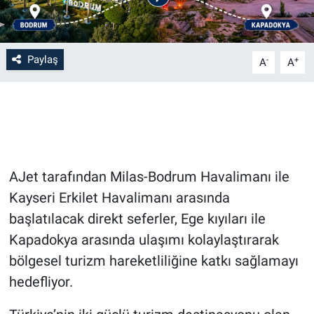
Bilim-Tek
Paylaş
-
+
A
A
Teknoloji
Röportaj
Kayseri
AJet tarafından Milas-Bodrum Havalimanı ile
Niğde
Kayseri Erkilet Havalimanı arasında
Aksaray
başlatılacak direkt seferler, Ege kıyıları ile
Kapadokya arasında ulaşımı kolaylaştırarak
Kırşehir
bölgesel turizm hareketliliğine katkı sağlamayı
hedefliyor.
Yerel