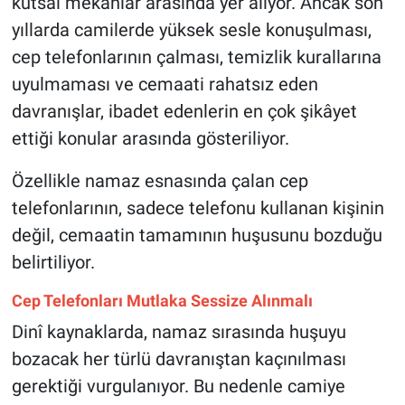
kutsal mekânlar arasında yer alıyor. Ancak son
Genel
yıllarda camilerde yüksek sesle konuşulması,
Asayiş
cep telefonlarının çalması, temizlik kurallarına
uyulmaması ve cemaati rahatsız eden
Kültür - Sanat
davranışlar, ibadet edenlerin en çok şikâyet
ettiği konular arasında gösteriliyor.
Politika
Özellikle namaz esnasında çalan cep
Magazin
telefonlarının, sadece telefonu kullanan kişinin
değil, cemaatin tamamının huşusunu bozduğu
Çevre
belirtiliyor.
Haberde İnsan
Cep Telefonları Mutlaka Sessize Alınmalı
Dinî kaynaklarda, namaz sırasında huşuyu
bozacak her türlü davranıştan kaçınılması
gerektiği vurgulanıyor. Bu nedenle camiye