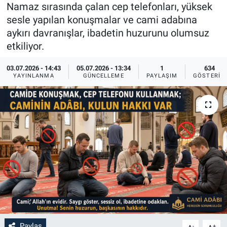
Namaz sırasında çalan cep telefonları, yüksek
Sağlık
İlan - Duyuru- Mesaj
İlan - Duyuru- Mesaj
sesle yapılan konuşmalar ve cami adabına
aykırı davranışlar, ibadetin huzurunu olumsuz
Yerel
Türkiye Gündemi
Türkiye Gündemi
etkiliyor.
03.07.2026 - 14:43
05.07.2026 - 13:34
1
634
Genel
Sizden Gelenler
Sizden Gelenler
YAYINLANMA
GÜNCELLEME
PAYLAŞIM
GÖSTERIM
Asayiş
Yaşam
Sağlık
Eğitim
Kültür
3.Sayfa
Medya
Paylaş
-
+