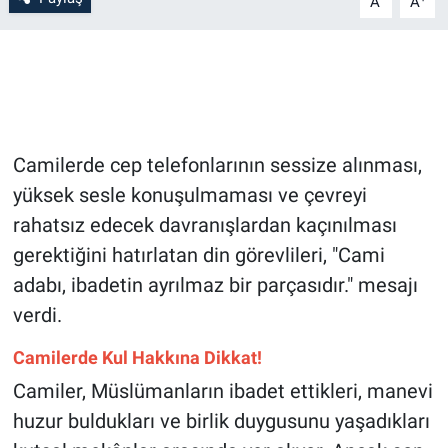
A
A
Bilim-Tek
Teknoloji
Röportaj
Camilerde cep telefonlarının sessize alınması,
yüksek sesle konuşulmaması ve çevreyi
Kayseri
rahatsız edecek davranışlardan kaçınılması
Niğde
gerektiğini hatırlatan din görevlileri, "Cami
adabı, ibadetin ayrılmaz bir parçasıdır." mesajı
Aksaray
verdi.
Kırşehir
Camilerde Kul Hakkına Dikkat!
Camiler, Müslümanların ibadet ettikleri, manevi
Yerel
huzur buldukları ve birlik duygusunu yaşadıkları