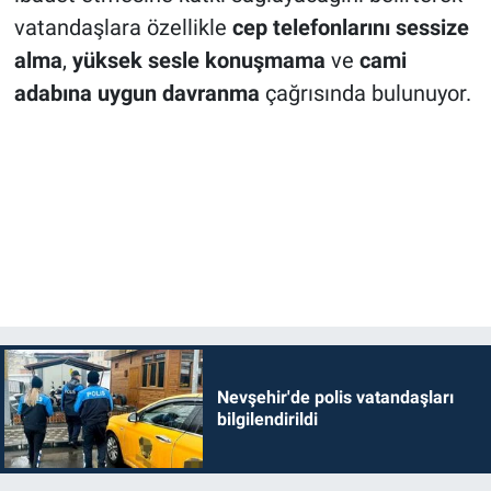
vatandaşlara özellikle
cep telefonlarını sessize
alma
,
yüksek sesle konuşmama
ve
cami
adabına uygun davranma
çağrısında bulunuyor.
Nevşehir'de polis vatandaşları
bilgilendirildi