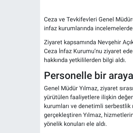
Bilim-Tek
Ceza ve Tevkifevleri Genel Müdür
infaz kurumlarında incelemelerde
Teknoloji
Ziyaret kapsamında Nevşehir Açık
Röportaj
Ceza İnfaz Kurumu’nu ziyaret ede
hakkında yetkililerden bilgi aldı.
Kayseri
Personelle bir araya
Niğde
Genel Müdür Yılmaz, ziyaret sıras
Aksaray
yürütülen faaliyetlere ilişkin değ
Kırşehir
kurumları ve denetimli serbestlik 
gerçekleştiren Yılmaz, hizmetleri
Yerel
yönelik konuları ele aldı.