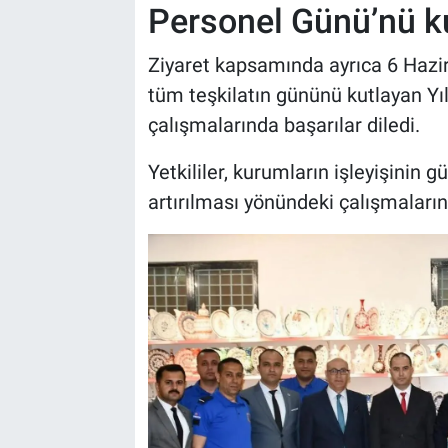
Genel
Personel Günü’nü ku
Asayiş
Ziyaret kapsamında ayrıca 6 Hazir
tüm teşkilatın gününü kutlayan Y
Kültür - Sanat
çalışmalarında başarılar diledi.
Politika
Yetkililer, kurumların işleyişinin 
artırılması yönündeki çalışmaların
Magazin
Çevre
Haberde İnsan