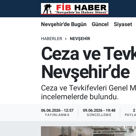
Foto Galeri
Nevşehir'de Bugün
Nevşehir'de Bugün
Nevşehir'de Bugün
Nöbetçi Eczaneler
Nevşehir'de Bugün
Güncel
Siyaset
Video
Güncel
Güncel
Güncel
Hava Durumu
HABERLER
NEVŞEHIR
Ceza ve Tevk
Yazarlar
Siyaset
Siyaset
Siyaset
Trafik Durumu
Nevşehir’de
Özel Haber
Özel Haber
Özel Haber
Süper Lig Puan Durumu ve Fikstür
Turizm
Turizm
Turizm
Tüm Manşetler
Ceza ve Tevkifevleri Genel 
incelemelerde bulundu.
Ekonomi
Ekonomi
Ekonomi
Son Dakika Haberleri
06.06.2026 - 12:57
09.06.2026 - 19:48
2
YAYINLANMA
GÜNCELLEME
PAYL
Spor
Spor
Spor
Haber Arşivi
Yaşam
Gündem
Gündem