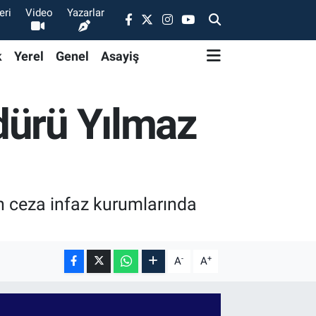
eri
Video
Yazarlar
k
Yerel
Genel
Asayiş
dürü Yılmaz
n ceza infaz kurumlarında
-
+
A
A