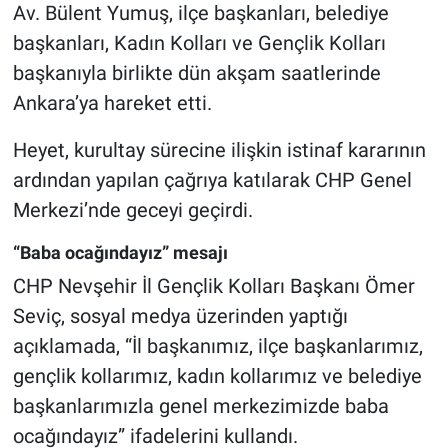
Genel
Av. Bülent Yumuş, ilçe başkanları, belediye
başkanları, Kadın Kolları ve Gençlik Kolları
Asayiş
başkanıyla birlikte dün akşam saatlerinde
Ankara’ya hareket etti.
Kültür - Sanat
Heyet, kurultay sürecine ilişkin istinaf kararının
Politika
ardından yapılan çağrıya katılarak CHP Genel
Merkezi’nde geceyi geçirdi.
Magazin
“Baba ocağındayız” mesajı
Çevre
CHP Nevşehir İl Gençlik Kolları Başkanı Ömer
Haberde İnsan
Seviç, sosyal medya üzerinden yaptığı
açıklamada, “İl başkanımız, ilçe başkanlarımız,
gençlik kollarımız, kadın kollarımız ve belediye
başkanlarımızla genel merkezimizde baba
ocağındayız” ifadelerini kullandı.