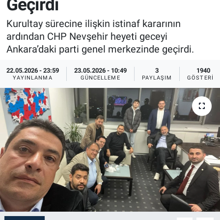
Geçirdi
Sağlık
İlan - Duyuru- Mesaj
İlan - Duyuru- Mesaj
Kurultay sürecine ilişkin istinaf kararının
ardından CHP Nevşehir heyeti geceyi
Yerel
Türkiye Gündemi
Türkiye Gündemi
Ankara’daki parti genel merkezinde geçirdi.
Genel
Sizden Gelenler
Sizden Gelenler
22.05.2026 - 23:59
23.05.2026 - 10:49
3
1940
YAYINLANMA
GÜNCELLEME
PAYLAŞIM
GÖSTERIM
Asayiş
Yaşam
Sağlık
Eğitim
Kültür
3.Sayfa
Medya