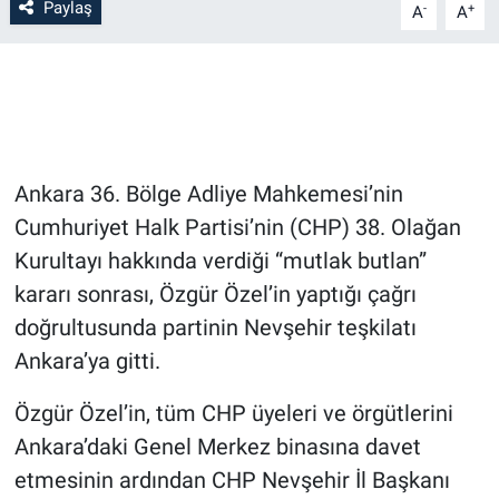
Paylaş
-
+
A
A
Bilim-Tek
Teknoloji
Röportaj
Ankara 36. Bölge Adliye Mahkemesi’nin
Kayseri
Cumhuriyet Halk Partisi’nin (CHP) 38. Olağan
Kurultayı hakkında verdiği “mutlak butlan”
Niğde
kararı sonrası, Özgür Özel’in yaptığı çağrı
doğrultusunda partinin Nevşehir teşkilatı
Aksaray
Ankara’ya gitti.
Kırşehir
Özgür Özel’in, tüm CHP üyeleri ve örgütlerini
Ankara’daki Genel Merkez binasına davet
Yerel
etmesinin ardından CHP Nevşehir İl Başkanı