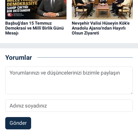
Başbuğ'dan 15 Temmuz
Nevşehir Valisi Hüseyin Kök'e
Demokrasi ve Millî Birlik Günü
Anadolu Ajansı'ndan Hayırlı
Mesajı
Olsun Ziyareti
Yorumlar
Gönder