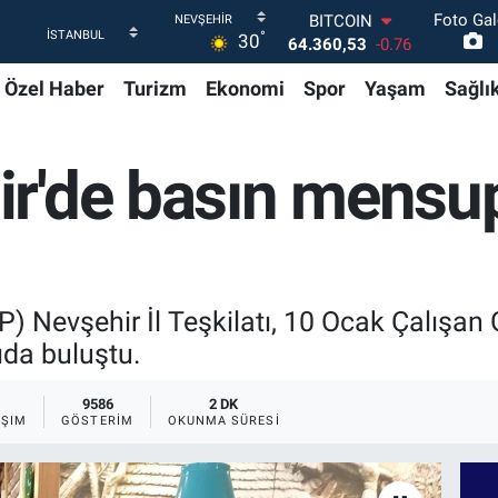
Foto Gal
DOLAR
°
30
47,7069
0.17
EURO
Özel Haber
Turizm
Ekonomi
Spor
Yaşam
Sağlı
55,0265
0.01
STERLİN
64,1897
0.02
GRAM ALTIN
r'de basın mensup
6574.81
1.44
BİST100
13.887
64
BITCOIN
64.360,53
-0.76
) Nevşehir İl Teşkilatı, 10 Ocak Çalışan 
ıda buluştu.
9586
2 DK
AŞIM
GÖSTERIM
OKUNMA SÜRESI