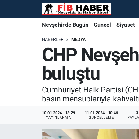
Foto Galeri
Nevşehir'de Bugün
Nevşehir'de Bugün
Nevşehir'de Bugün
Nöbetçi Eczaneler
Nevşehir'de Bugün
Güncel
Siyaset
Video
Güncel
Güncel
Güncel
Hava Durumu
HABERLER
MEDYA
CHP Nevşehi
Yazarlar
Siyaset
Siyaset
Siyaset
Trafik Durumu
buluştu
Özel Haber
Özel Haber
Özel Haber
Süper Lig Puan Durumu ve Fikstür
Turizm
Turizm
Turizm
Tüm Manşetler
Cumhuriyet Halk Partisi (CHP
basın mensuplarıyla kahvalt
Ekonomi
Ekonomi
Ekonomi
Son Dakika Haberleri
10.01.2024 - 13:29
11.01.2024 - 10:46
3
YAYINLANMA
GÜNCELLEME
PAYL
Spor
Spor
Spor
Haber Arşivi
Yaşam
Gündem
Gündem