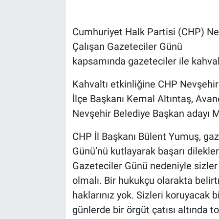
Bilim-Tek
Cumhuriyet Halk Partisi (CHP) Nev
Çalışan Gazeteciler Günü
Teknoloji
kapsamında gazeteciler ile kahval
Röportaj
Kahvaltı etkinliğine CHP Nevşehi
İlçe Başkanı Kemal Altıntaş, Avan
Kayseri
Nevşehir Belediye Başkan adayı Me
Niğde
CHP İl Başkanı Bülent Yumuş, gaz
Aksaray
Günü’nü kutlayarak başarı dilekler
Gazeteciler Günü nedeniyle sizler 
Kırşehir
olmalı. Bir hukukçu olarakta beli
haklarınız yok. Sizleri koruyacak 
Yerel
günlerde bir örgüt çatısı altında to