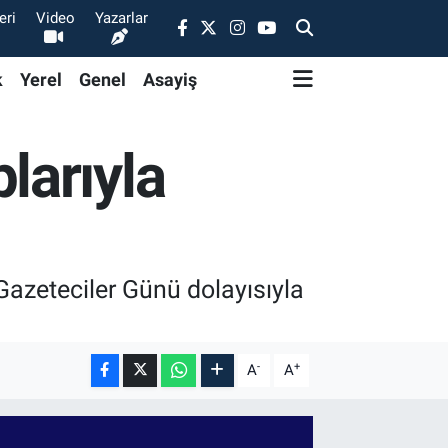
eri
Video
Yazarlar
k
Yerel
Genel
Asayiş
larıyla
Gazeteciler Günü dolayısıyla
-
+
A
A