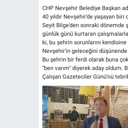
Genel
CHP Nevşehir Belediye Başkan ad
40 yıldır Nevşehir'de yaşayan bir
Asayiş
Seyit Bilge'den sonraki dönemde ş
Kültür - Sanat
günlük günü kurtaran çalışmalarla 
ki, bu şehrin sorunlarını kendisine
Politika
Nevşehir'in geleceğini düşünende
Bu şehrin bir ferdi olarak buna ç
Magazin
"ben varım" diyerek aday oldum. B
Çevre
Çalışan Gazeteciler Günü'nü tebrik
Haberde İnsan