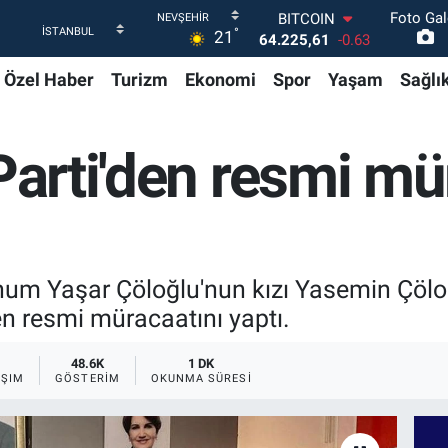
64.225,61
-0.63
Foto Gal
DOLAR
°
21
47,7143
0.16
EURO
Özel Haber
Turizm
Ekonomi
Spor
Yaşam
Sağlı
55,0317
-0.02
STERLİN
64,2463
0.07
 Parti'den resmi mü
GRAM ALTIN
6510.40
0.45
BİST100
13.799
70
um Yaşar Çöloğlu'nun kızı Yasemin Çölo
den resmi müracaatını yaptı.
48.6K
1 DK
AŞIM
GÖSTERIM
OKUNMA SÜRESI