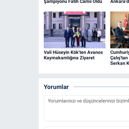
Şampiyonu Fatih Camii Oldu
Ankara'd
Vali Hüseyin Kök'ten Avanos
Cumhuriy
Kaymakamlığına Ziyaret
Çalış'ta
Serkan K
Yorumlar