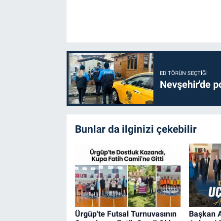
Genel
Asayiş
Kültür - Sanat
EDITÖRÜN SEÇTIĞI
Politika
Nevşehir'de po
Magazin
Bunlar da ilginizi çekebilir
Çevre
Haberde İnsan
Ürgüp'te Futsal Turnuvasının
Başkan A