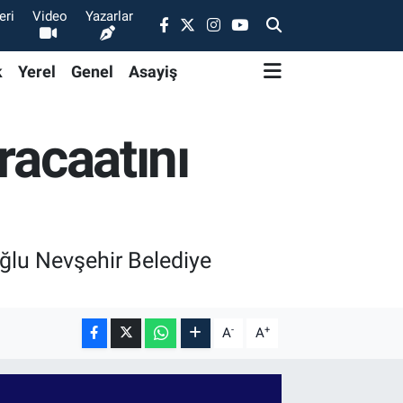
eri
Video
Yazarlar
k
Yerel
Genel
Asayiş
racaatını
ğlu Nevşehir Belediye
-
+
A
A