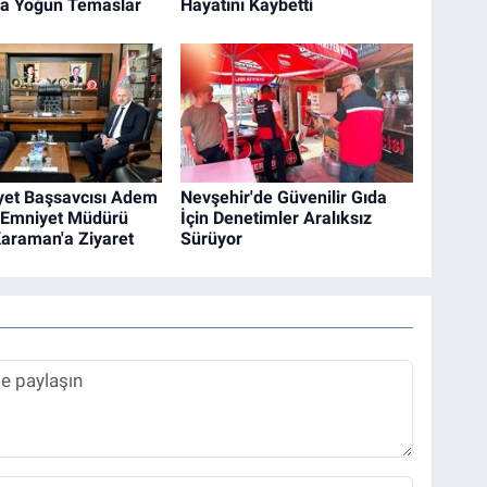
a Yoğun Temaslar
Hayatını Kaybetti
et Başsavcısı Adem
Nevşehir'de Güvenilir Gıda
n Emniyet Müdürü
İçin Denetimler Aralıksız
araman'a Ziyaret
Sürüyor