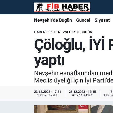
Foto Galeri
Nevşehir'de Bugün
Nevşehir'de Bugün
Nevşehir'de Bugün
Nöbetçi Eczaneler
Nevşehir'de Bugün
Güncel
Siyaset
Video
Güncel
Güncel
Güncel
Hava Durumu
HABERLER
NEVŞEHIR'DE BUGÜN
Çöloğlu, İYİ
Yazarlar
Siyaset
Siyaset
Siyaset
Trafik Durumu
yaptı
Özel Haber
Özel Haber
Özel Haber
Süper Lig Puan Durumu ve Fikstür
Turizm
Turizm
Turizm
Tüm Manşetler
Nevşehir esnaflarından merh
Meclis üyeliği için İyi Parti'
Ekonomi
Ekonomi
Ekonomi
Son Dakika Haberleri
23.12.2023 - 17:31
25.12.2023 - 17:15
7
YAYINLANMA
GÜNCELLEME
PAYL
Spor
Spor
Spor
Haber Arşivi
Yaşam
Gündem
Gündem