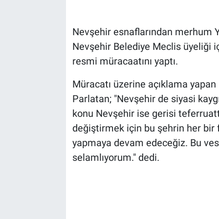
Bilim-Tek
Nevşehir esnaflarından merhum Ya
Nevşehir Belediye Meclis üyeliği iç
Teknoloji
resmi müracaatını yaptı.
Röportaj
Müracatı üzerine açıklama yapan Ne
Parlatan; "Nevşehir de siyasi kay
Kayseri
konu Nevşehir ise gerisi teferruatt
Niğde
değiştirmek için bu şehrin her bir 
yapmaya devam edeceğiz. Bu vesile 
Aksaray
selamlıyorum." dedi.
Kırşehir
Yerel