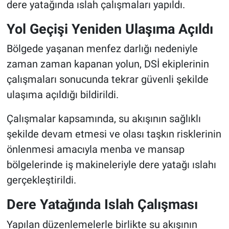
dere yatağında ıslah çalışmaları yapıldı.
Genel
Yol Geçişi Yeniden Ulaşıma Açıldı
Asayiş
Bölgede yaşanan menfez darlığı nedeniyle
Kültür - Sanat
zaman zaman kapanan yolun, DSİ ekiplerinin
çalışmaları sonucunda tekrar güvenli şekilde
Politika
ulaşıma açıldığı bildirildi.
Magazin
Çalışmalar kapsamında, su akışının sağlıklı
şekilde devam etmesi ve olası taşkın risklerinin
Çevre
önlenmesi amacıyla menba ve mansap
Haberde İnsan
bölgelerinde iş makineleriyle dere yatağı ıslahı
gerçekleştirildi.
Dere Yatağında Islah Çalışması
Yapılan düzenlemelerle birlikte su akışının