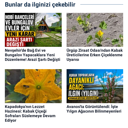
Bunlar da ilginizi çekebilir
Nevşehir'de Bağ Evi ve
Ürgüp Ziraat Odası'ndan Kabak
Bungalov Yapacaklara Yeni
Üreticilerine Erken Çiçeklenme
Düzenleme! Arazi Şartı Değişti
Uyarısı
Kapadokya'nın Lezzet
Avanos'ta Görüntülendi: İşte
Hazinesi: Kabak Çiçeği
Yılgın Ağacının Bilinmeyenleri
Sofraları Süslemeye Devam
Ediyor