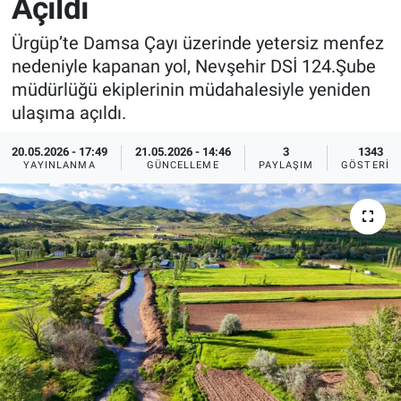
Açıldı
Sağlık
İlan - Duyuru- Mesaj
İlan - Duyuru- Mesaj
Ürgüp’te Damsa Çayı üzerinde yetersiz menfez
nedeniyle kapanan yol, Nevşehir DSİ 124.Şube
Yerel
Türkiye Gündemi
Türkiye Gündemi
müdürlüğü ekiplerinin müdahalesiyle yeniden
ulaşıma açıldı.
Genel
Sizden Gelenler
Sizden Gelenler
20.05.2026 - 17:49
21.05.2026 - 14:46
3
1343
YAYINLANMA
GÜNCELLEME
PAYLAŞIM
GÖSTERIM
Asayiş
Yaşam
Sağlık
Eğitim
Kültür
3.Sayfa
Medya