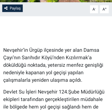
Paylaş
-
+
A
A
Bilim-Tek
Teknoloji
Röportaj
Nevşehir’in Ürgüp ilçesinde yer alan Damsa
Kayseri
Çayı’nın Sarıhıdır Köyü’nden Kızılırmak’a
Niğde
döküldüğü noktada, yetersiz menfez genişliği
nedeniyle kapanan yol geçişi yapılan
Aksaray
çalışmalarla yeniden ulaşıma açıldı.
Kırşehir
Devlet Su İşleri Nevşehir 124.Şube Müdürlüğü
ekipleri tarafından gerçekleştirilen müdahale
Yerel
ile bölgede hem yol geçişi sağlandı hem de