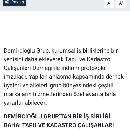
Paylaş
-
+
A
A
Bilim-Tek
Teknoloji
Röportaj
Demircioğlu Grup, kurumsal iş birliklerine bir
Kayseri
yenisini daha ekleyerek Tapu ve Kadastro
Çalışanları Derneği ile indirim protokolü
Niğde
imzaladı. Yapılan anlaşma kapsamında dernek
üyeleri ve aileleri, grup bünyesindeki çeşitli
Aksaray
markaların hizmetlerinden özel avantajlarla
yararlanabilecek.
Kırşehir
DEMİRCİOĞLU GRUP’TAN BİR İŞ BİRLİĞİ
Yerel
DAHA: TAPU VE KADASTRO ÇALIŞANLARI