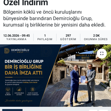
Özel İndirim
Sağlık
İlan - Duyuru- Mesaj
İlan - Duyuru- Mesaj
Bölgenin köklü ve öncü kuruluşlarını
bünyesinde barındıran Demircioğlu Grup,
Yerel
Türkiye Gündemi
Türkiye Gündemi
kurumsal iş birliklerine bir yenisini daha ekledi.
Genel
Sizden Gelenler
Sizden Gelenler
12.06.2026 - 09:45
1
297
2 DK
YAYINLANMA
PAYLAŞIM
GÖSTERIM
OKUNMA SÜRESI
Asayiş
Yaşam
Sağlık
Eğitim
Kültür
3.Sayfa
Medya