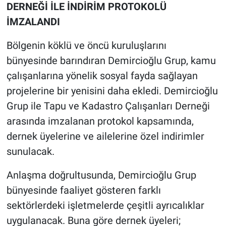
Genel
DERNEĞİ İLE İNDİRİM PROTOKOLÜ
İMZALANDI
Asayiş
Bölgenin köklü ve öncü kuruluşlarını
Kültür - Sanat
bünyesinde barındıran Demircioğlu Grup, kamu
çalışanlarına yönelik sosyal fayda sağlayan
Politika
projelerine bir yenisini daha ekledi. Demircioğlu
Grup ile Tapu ve Kadastro Çalışanları Derneği
Magazin
arasında imzalanan protokol kapsamında,
Çevre
dernek üyelerine ve ailelerine özel indirimler
sunulacak.
Haberde İnsan
Anlaşma doğrultusunda, Demircioğlu Grup
bünyesinde faaliyet gösteren farklı
sektörlerdeki işletmelerde çeşitli ayrıcalıklar
uygulanacak. Buna göre dernek üyeleri;