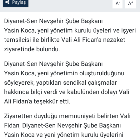
Paylaş
-
+
A
A
Bilim-Tek
Diyanet-Sen Nevşehir Şube Başkanı
Yasin Koca, yeni yönetim kurulu üyeleri ve işyeri
Teknoloji
temsilcisi ile birlikte Vali Ali Fidan'a nezaket
Röportaj
ziyaretinde bulundu.
Kayseri
Diyanet-Sen Nevşehir Şube Başkanı
Yasin Koca, yeni yönetimin oluşturulduğunu
Niğde
söyleyerek, yaptıkları sendikal çalışmalar
hakkında bilgi verdi ve kabulünden dolayı Vali
Aksaray
Ali Fidan'a teşekkür etti.
Kırşehir
Ziyaretten duyduğu memnuniyeti belirten Vali
Fidan, Diyanet-Sen Nevşehir Şube Başkanı
Yerel
Yasin Koca ve yeni yönetim kurulu üyelerini