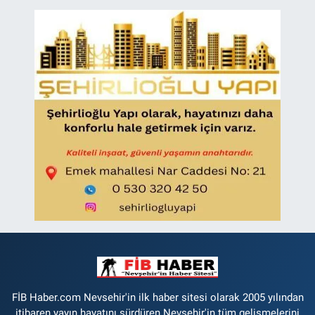
FİB Haber.com Nevsehir'in ilk haber sitesi olarak 2005 yılından
itibaren yayın hayatını sürdüren Nevşehir'in tüm gelişmelerini