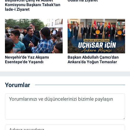
Komisyonu Başkanı Tabak’tan
İade-i Ziyaret
Nevşehir'de Yaz Akşamı
Başkan Abdullah Çamcı'dan
Esentepe'de Yaşandı
Ankara'da Yoğun Temaslar
Yorumlar