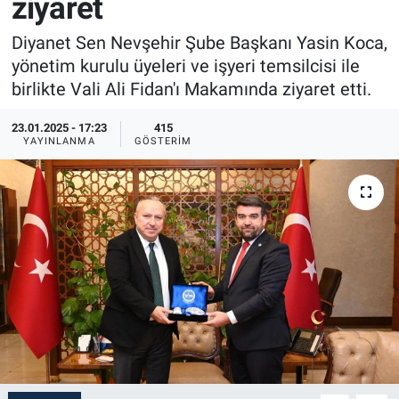
ziyaret
Sağlık
İlan - Duyuru- Mesaj
İlan - Duyuru- Mesaj
Diyanet Sen Nevşehir Şube Başkanı Yasin Koca,
yönetim kurulu üyeleri ve işyeri temsilcisi ile
Yerel
Türkiye Gündemi
Türkiye Gündemi
birlikte Vali Ali Fidan'ı Makamında ziyaret etti.
Genel
Sizden Gelenler
Sizden Gelenler
23.01.2025 - 17:23
415
YAYINLANMA
GÖSTERIM
Asayiş
Yaşam
Sağlık
Eğitim
Kültür
3.Sayfa
Medya