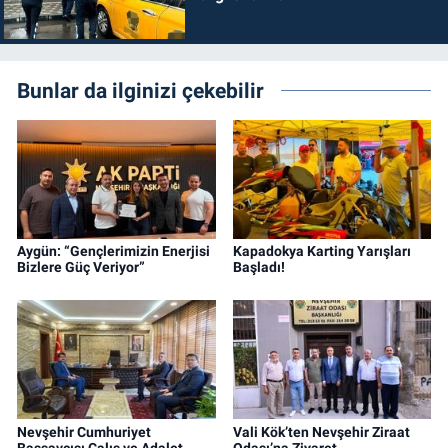
Bunlar da ilginizi çekebilir
Aygün: “Gençlerimizin Enerjisi
Kapadokya Karting Yarışları
Bizlere Güç Veriyor”
Başladı!
Nevşehir Cumhuriyet
Vali Kök’ten Nevşehir Ziraat
Başsavcısı Çalış ve Adalet
Odası’na Ziyaret