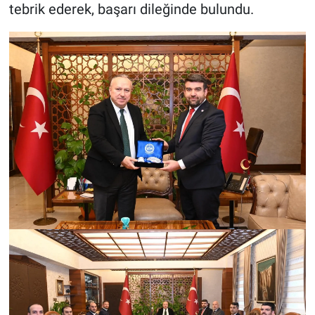
Genel
tebrik ederek, başarı dileğinde bulundu.
Asayiş
Kültür - Sanat
Politika
Magazin
Çevre
Haberde İnsan