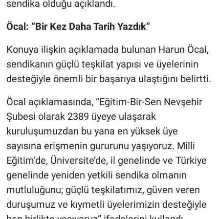
sendika olduğu açıklandı.
Genel
Öcal: “Bir Kez Daha Tarih Yazdık”
Asayiş
Konuya ilişkin açıklamada bulunan Harun Öcal,
Kültür - Sanat
sendikanın güçlü teşkilat yapısı ve üyelerinin
desteğiyle önemli bir başarıya ulaştığını belirtti.
Politika
Öcal açıklamasında, “Eğitim-Bir-Sen Nevşehir
Magazin
Şubesi olarak 2389 üyeye ulaşarak
Çevre
kuruluşumuzdan bu yana en yüksek üye
sayısına erişmenin gururunu yaşıyoruz. Milli
Haberde İnsan
Eğitim’de, Üniversite’de, il genelinde ve Türkiye
genelinde yeniden yetkili sendika olmanın
mutluluğunu; güçlü teşkilatımız, güven veren
duruşumuz ve kıymetli üyelerimizin desteğiyle