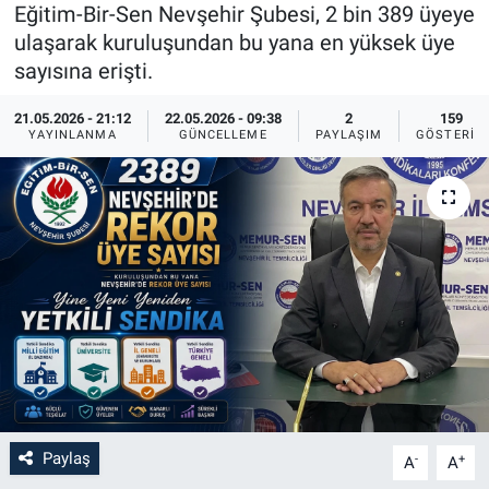
Eğitim-Bir-Sen Nevşehir Şubesi, 2 bin 389 üyeye
Sağlık
İlan - Duyuru- Mesaj
İlan - Duyuru- Mesaj
ulaşarak kuruluşundan bu yana en yüksek üye
sayısına erişti.
Yerel
Türkiye Gündemi
Türkiye Gündemi
21.05.2026 - 21:12
22.05.2026 - 09:38
2
159
YAYINLANMA
GÜNCELLEME
PAYLAŞIM
GÖSTERIM
Genel
Sizden Gelenler
Sizden Gelenler
Asayiş
Yaşam
Sağlık
Eğitim
Kültür
3.Sayfa
Paylaş
-
+
A
A
Medya