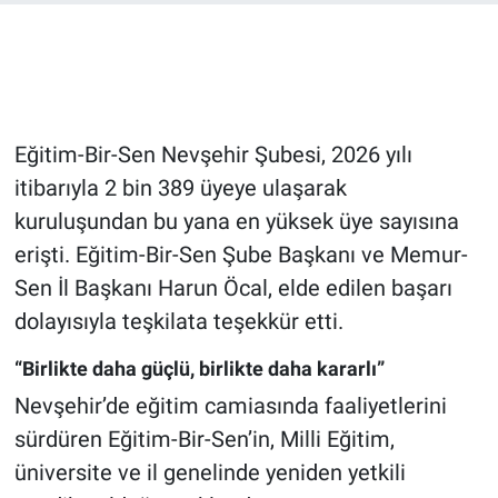
Bilim-Tek
Teknoloji
Eğitim-Bir-Sen Nevşehir Şubesi, 2026 yılı
Röportaj
itibarıyla 2 bin 389 üyeye ulaşarak
kuruluşundan bu yana en yüksek üye sayısına
Kayseri
erişti. Eğitim-Bir-Sen Şube Başkanı ve Memur-
Niğde
Sen İl Başkanı Harun Öcal, elde edilen başarı
dolayısıyla teşkilata teşekkür etti.
Aksaray
“Birlikte daha güçlü, birlikte daha kararlı”
Kırşehir
Nevşehir’de eğitim camiasında faaliyetlerini
sürdüren Eğitim-Bir-Sen’in, Milli Eğitim,
Yerel
üniversite ve il genelinde yeniden yetkili