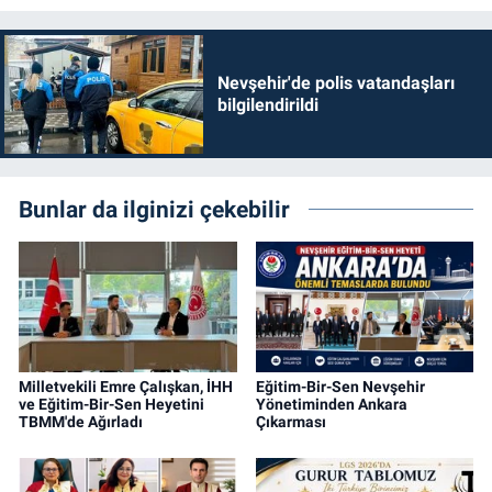
Nevşehir'de polis vatandaşları
bilgilendirildi
Bunlar da ilginizi çekebilir
Milletvekili Emre Çalışkan, İHH
Eğitim-Bir-Sen Nevşehir
ve Eğitim-Bir-Sen Heyetini
Yönetiminden Ankara
TBMM'de Ağırladı
Çıkarması