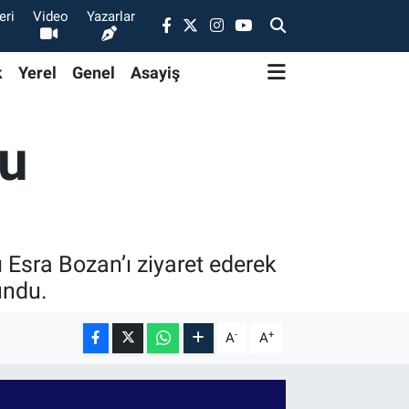
eri
Video
Yazarlar
k
Yerel
Genel
Asayiş
yu
sra Bozan’ı ziyaret ederek
undu.
-
+
A
A