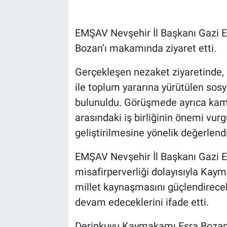
Bilim-Tek
EMŞAV Nevşehir İl Başkanı Gazi 
Bozan’ı makamında ziyaret etti.
Teknoloji
Gerçekleşen nezaket ziyaretinde, ş
Röportaj
ile toplum yararına yürütülen sosy
bulunuldu. Görüşmede ayrıca kamu 
Kayseri
arasındaki iş birliğinin önemi vur
Niğde
geliştirilmesine yönelik değerlendi
Aksaray
EMŞAV Nevşehir İl Başkanı Gazi E
misafirperverliği dolayısıyla Kay
Kırşehir
millet kaynaşmasını güçlendirece
devam edeceklerini ifade etti.
Yerel
Derinkuyu Kaymakamı Esra Bozan 