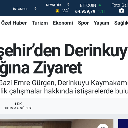
64.959,79
1.11
Foto Gal
DOLAR
°
24
47,7436
0.18
EURO
Özel Haber
Turizm
Ekonomi
Spor
Yaşam
Sağlı
55,2510
0.32
STERLİN
64,4811
0.38
GRAM ALTIN
hir’den Derinku
6660.55
0.03
BİST100
ına Ziyaret
13.779
-14
Gazi Emre Gürgen, Derinkuyu Kaymakamı E
nelik çalışmalar hakkında istişarelerde bul
1 DK
OKUNMA SÜRESI