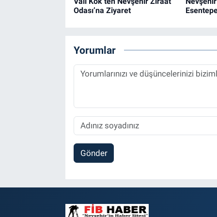
Vali Kök’ten Nevşehir Ziraat
Nevşehir
Odası’na Ziyaret
Esentepe
Yorumlar
Gönder