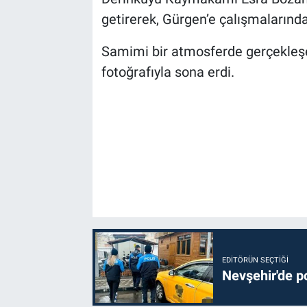
Genel
getirerek, Gürgen’e çalışmalarında 
Asayiş
Samimi bir atmosferde gerçekleşen
fotoğrafıyla sona erdi.
Kültür - Sanat
Politika
Magazin
Çevre
Haberde İnsan
EDITÖRÜN SEÇTIĞI
Nevşehir'de po