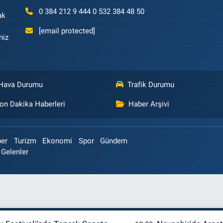
0 384 212 9 444 0 532 384 48 50
ak
[email protected]
niz
Hava Durumu
Trafik Durumu
on Dakika Haberleri
Haber Arşivi
ber
Turizm
Ekonomi
Spor
Gündem
 Gelenler