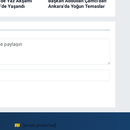
'de Yaz Akşamı
Başkan Abdullah Çamcı'dan
'de Yaşandı
Ankara'da Yoğun Temaslar
[email protected]