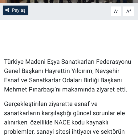
Paylaş
-
+
A
A
Bilim-Tek
Teknoloji
Röportaj
Türkiye Madeni Eşya Sanatkarları Federasyonu
Kayseri
Genel Başkanı Hayrettin Yıldırım, Nevşehir
Niğde
Esnaf ve Sanatkarlar Odaları Birliği Başkanı
Mehmet Pınarbaşı’nı makamında ziyaret etti.
Aksaray
Gerçekleştirilen ziyarette esnaf ve
Kırşehir
sanatkarların karşılaştığı güncel sorunlar ele
alınırken, özellikle NACE kodu kaynaklı
Yerel
problemler, sanayi sitesi ihtiyacı ve sektörün