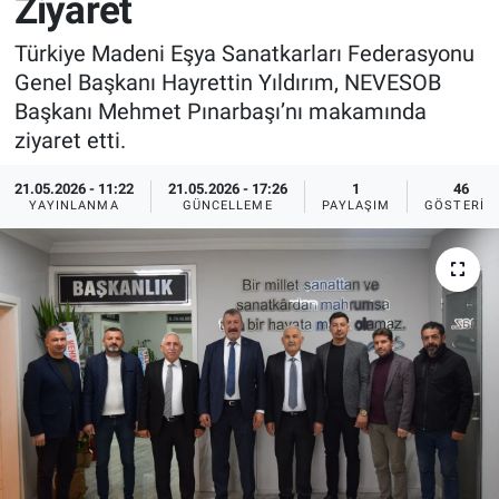
Ziyaret
Sağlık
İlan - Duyuru- Mesaj
İlan - Duyuru- Mesaj
Türkiye Madeni Eşya Sanatkarları Federasyonu
Genel Başkanı Hayrettin Yıldırım, NEVESOB
Yerel
Türkiye Gündemi
Türkiye Gündemi
Başkanı Mehmet Pınarbaşı’nı makamında
ziyaret etti.
Genel
Sizden Gelenler
Sizden Gelenler
21.05.2026 - 11:22
21.05.2026 - 17:26
1
46
YAYINLANMA
GÜNCELLEME
PAYLAŞIM
GÖSTERIM
Asayiş
Yaşam
Sağlık
Eğitim
Kültür
3.Sayfa
Medya