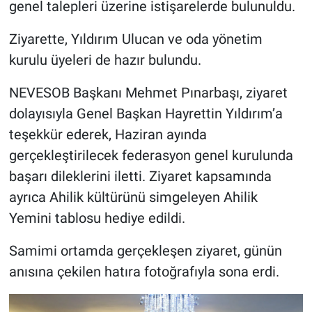
genel talepleri üzerine istişarelerde bulunuldu.
Genel
Ziyarette, Yıldırım Ulucan ve oda yönetim
Asayiş
kurulu üyeleri de hazır bulundu.
Kültür - Sanat
NEVESOB Başkanı Mehmet Pınarbaşı, ziyaret
Politika
dolayısıyla Genel Başkan Hayrettin Yıldırım’a
teşekkür ederek, Haziran ayında
Magazin
gerçekleştirilecek federasyon genel kurulunda
başarı dileklerini iletti. Ziyaret kapsamında
Çevre
ayrıca Ahilik kültürünü simgeleyen Ahilik
Yemini tablosu hediye edildi.
Haberde İnsan
Samimi ortamda gerçekleşen ziyaret, günün
anısına çekilen hatıra fotoğrafıyla sona erdi.