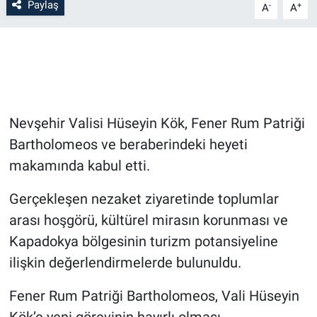
Paylaş
-
+
A
A
Bilim-Tek
Teknoloji
Röportaj
Nevşehir Valisi Hüseyin Kök, Fener Rum Patriği
Kayseri
Bartholomeos ve beraberindeki heyeti
makamında kabul etti.
Niğde
Gerçekleşen nezaket ziyaretinde toplumlar
Aksaray
arası hoşgörü, kültürel mirasın korunması ve
Kapadokya bölgesinin turizm potansiyeline
Kırşehir
ilişkin değerlendirmelerde bulunuldu.
Yerel
Fener Rum Patriği Bartholomeos, Vali Hüseyin
Kök’e yeni görevinin hayırlı olması