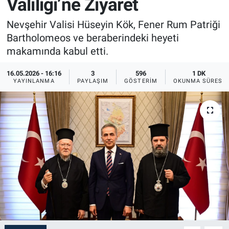
Valiliği’ne Ziyaret
Sağlık
İlan - Duyuru- Mesaj
İlan - Duyuru- Mesaj
Nevşehir Valisi Hüseyin Kök, Fener Rum Patriği
Bartholomeos ve beraberindeki heyeti
Yerel
Türkiye Gündemi
Türkiye Gündemi
makamında kabul etti.
Genel
Sizden Gelenler
Sizden Gelenler
16.05.2026 - 16:16
3
596
1 DK
YAYINLANMA
PAYLAŞIM
GÖSTERIM
OKUNMA SÜRESI
Asayiş
Yaşam
Sağlık
Eğitim
Kültür
3.Sayfa
Medya