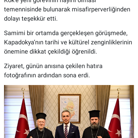
Genel
temennisinde bulunarak misafirperverliğinden
dolayı teşekkür etti.
Asayiş
Samimi bir ortamda gerçekleşen görüşmede,
Kültür - Sanat
Kapadokya’nın tarihi ve kültürel zenginliklerinin
Politika
önemine dikkat çekildiği öğrenildi.
Magazin
Ziyaret, günün anısına çekilen hatıra
fotoğrafının ardından sona erdi.
Çevre
Haberde İnsan