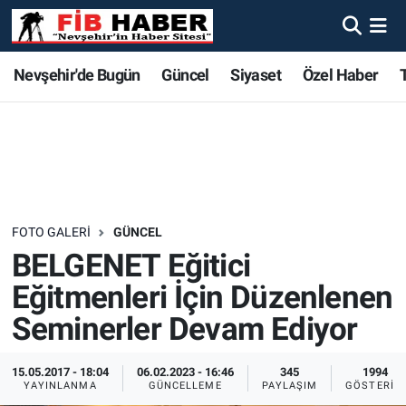
Foto Galeri
Nevşehir'de Bugün
Nevşehir'de Bugün
Nevşehir'de Bugün
Nöbetçi Eczaneler
Nevşehir'de Bugün
Güncel
Siyaset
Özel Haber
Video
Güncel
Güncel
Güncel
Hava Durumu
Yazarlar
Siyaset
Siyaset
Siyaset
Trafik Durumu
Özel Haber
Özel Haber
Özel Haber
Süper Lig Puan Durumu ve Fikstür
FOTO GALERI
GÜNCEL
Turizm
Turizm
Turizm
Tüm Manşetler
BELGENET Eğitici
Eğitmenleri İçin Düzenlenen
Ekonomi
Ekonomi
Ekonomi
Son Dakika Haberleri
Seminerler Devam Ediyor
Spor
Spor
Spor
Haber Arşivi
15.05.2017 - 18:04
06.02.2023 - 16:46
345
1994
YAYINLANMA
GÜNCELLEME
PAYLAŞIM
GÖSTERIM
Yaşam
Gündem
Gündem