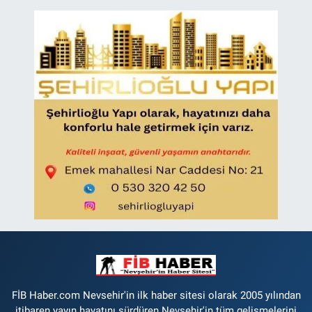
FİB Haber.com Nevsehir'in ilk haber sitesi olarak 2005 yılından
itibaren yayın hayatını sürdüren Nevşehir'in tüm gelişmelerini