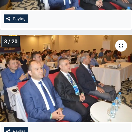
Genel
Asayiş
Paylaş
Kültür - Sanat
3 / 20
Politika
Magazin
Çevre
Haberde İnsan
Paylaş