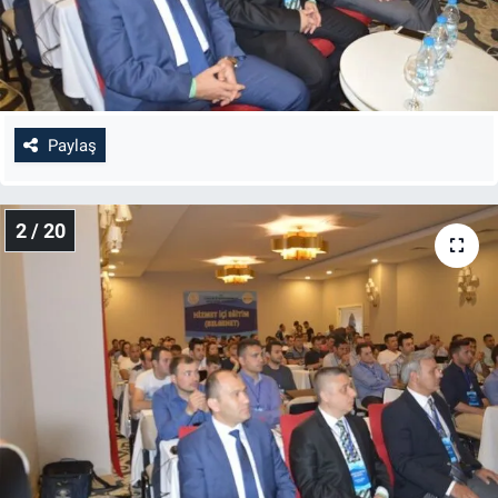
Bilim-Tek
Teknoloji
Paylaş
Röportaj
Kayseri
2 / 20
Niğde
Aksaray
Kırşehir
Yerel