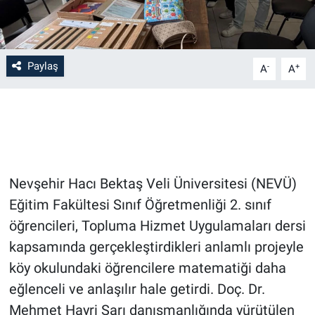
Bilim-Tek
Paylaş
-
+
Teknoloji
A
A
Röportaj
Kayseri
Niğde
Nevşehir Hacı Bektaş Veli Üniversitesi (NEVÜ)
Eğitim Fakültesi Sınıf Öğretmenliği 2. sınıf
Aksaray
öğrencileri, Topluma Hizmet Uygulamaları dersi
kapsamında gerçekleştirdikleri anlamlı projeyle
Kırşehir
köy okulundaki öğrencilere matematiği daha
Yerel
eğlenceli ve anlaşılır hale getirdi. Doç. Dr.
Mehmet Hayri Sarı danışmanlığında yürütülen