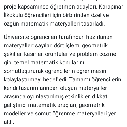
Genel
proje kapsamında öğretmen adayları, Karapınar
İlkokulu öğrencileri için birbirinden özel ve
Asayiş
özgün matematik materyalleri tasarladı.
Kültür - Sanat
Üniversite öğrencileri tarafından hazırlanan
materyaller; sayılar, dört işlem, geometrik
Politika
şekiller, kesirler, örüntüler ve problem çözme
Magazin
gibi temel matematik konularını
somutlaştırarak öğrencilerin öğrenmesini
Çevre
kolaylaştırmayı hedefledi. Tamamı öğrencilerin
kendi tasarımlarından oluşan materyaller
Haberde İnsan
arasında oyunlaştırılmış etkinlikler, dikkat
geliştirici matematik araçları, geometrik
modeller ve somut öğrenme materyalleri yer
aldı.