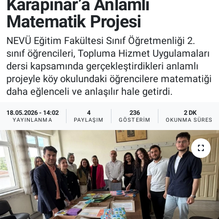
Karapınar’a Anlamlı
Matematik Projesi
Sağlık
İlan - Duyuru- Mesaj
İlan - Duyuru- Mesaj
NEVÜ Eğitim Fakültesi Sınıf Öğretmenliği 2.
Yerel
Türkiye Gündemi
Türkiye Gündemi
sınıf öğrencileri, Topluma Hizmet Uygulamaları
dersi kapsamında gerçekleştirdikleri anlamlı
Genel
Sizden Gelenler
Sizden Gelenler
projeyle köy okulundaki öğrencilere matematiği
daha eğlenceli ve anlaşılır hale getirdi.
Asayiş
Yaşam
18.05.2026 - 14:02
4
236
2 DK
Sağlık
YAYINLANMA
PAYLAŞIM
GÖSTERIM
OKUNMA SÜRESI
Eğitim
Kültür
3.Sayfa
Medya