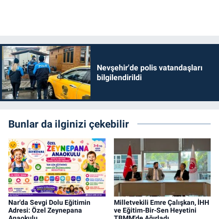
Nevşehir'de polis vatandaşları
bilgilendirildi
Bunlar da ilginizi çekebilir
Nar'da Sevgi Dolu Eğitimin
Milletvekili Emre Çalışkan, İHH
Adresi: Özel Zeynepana
ve Eğitim-Bir-Sen Heyetini
Anaokulu
TBMM'de Ağırladı