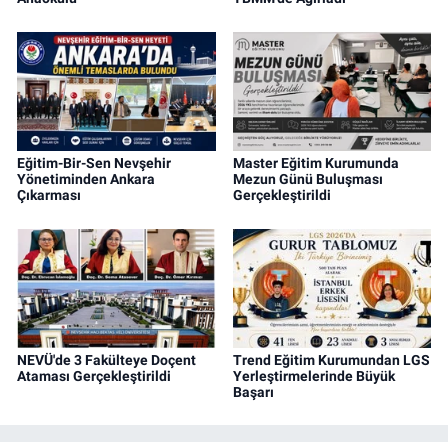
Eğitim-Bir-Sen Nevşehir
Master Eğitim Kurumunda
Yönetiminden Ankara
Mezun Günü Buluşması
Çıkarması
Gerçekleştirildi
NEVÜ'de 3 Fakülteye Doçent
Trend Eğitim Kurumundan LGS
Ataması Gerçekleştirildi
Yerleştirmelerinde Büyük
Başarı