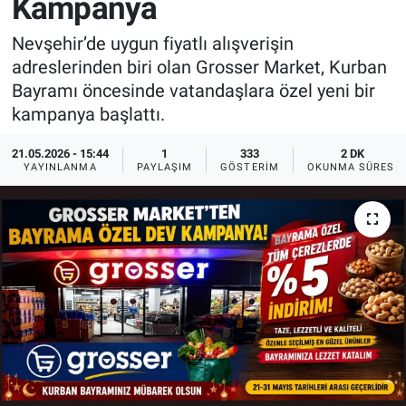
Kampanya
Sağlık
İlan - Duyuru- Mesaj
İlan - Duyuru- Mesaj
Nevşehir’de uygun fiyatlı alışverişin
adreslerinden biri olan Grosser Market, Kurban
Yerel
Türkiye Gündemi
Türkiye Gündemi
Bayramı öncesinde vatandaşlara özel yeni bir
kampanya başlattı.
Genel
Sizden Gelenler
Sizden Gelenler
21.05.2026 - 15:44
1
333
2 DK
YAYINLANMA
PAYLAŞIM
GÖSTERIM
OKUNMA SÜRESI
Asayiş
Yaşam
Sağlık
Eğitim
Kültür
3.Sayfa
Medya