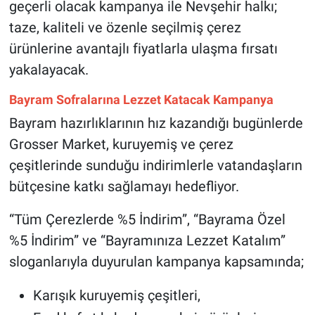
geçerli olacak kampanya ile Nevşehir halkı;
Genel
taze, kaliteli ve özenle seçilmiş çerez
Asayiş
ürünlerine avantajlı fiyatlarla ulaşma fırsatı
yakalayacak.
Kültür - Sanat
Bayram Sofralarına Lezzet Katacak Kampanya
Politika
Bayram hazırlıklarının hız kazandığı bugünlerde
Grosser Market, kuruyemiş ve çerez
Magazin
çeşitlerinde sunduğu indirimlerle vatandaşların
Çevre
bütçesine katkı sağlamayı hedefliyor.
“Tüm Çerezlerde %5 İndirim”, “Bayrama Özel
Haberde İnsan
%5 İndirim” ve “Bayramınıza Lezzet Katalım”
sloganlarıyla duyurulan kampanya kapsamında;
Karışık kuruyemiş çeşitleri,