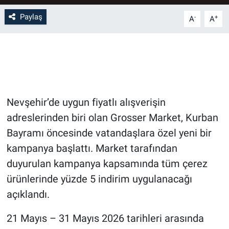
Paylaş
-
+
A
A
Bilim-Tek
Teknoloji
Röportaj
Nevşehir’de uygun fiyatlı alışverişin
Kayseri
adreslerinden biri olan Grosser Market, Kurban
Niğde
Bayramı öncesinde vatandaşlara özel yeni bir
kampanya başlattı. Market tarafından
Aksaray
duyurulan kampanya kapsamında tüm çerez
ürünlerinde yüzde 5 indirim uygulanacağı
Kırşehir
açıklandı.
Yerel
21 Mayıs – 31 Mayıs 2026 tarihleri arasında