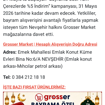
Çerezlerde %5 İndirim” kampanyası, 31 Mayıs
2026 tarihine kadar devam edecek. Yetkililer,
bayram alışverişini avantajlı fiyatlarla yapmak
isteyen tüm Nevşehir halkını Grosser Market
mağazalarına davet etti.
Grosser Market | Hesaplı Alışverişin Doğru Adresi
Adres:
Emek Mahallesi Emlak Konut Küme
Evleri Bina No:6/A NEVŞEHİR (Emlak konut
arkası-Mıhcılar petrol arkası)
Tel:
0 384 212 18 18
İŞTE BAZI FIRSAT ÜRÜNLERİMİZ: