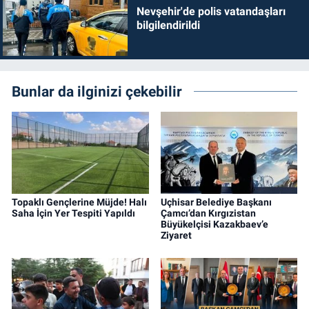
Nevşehir'de polis vatandaşları
bilgilendirildi
Bunlar da ilginizi çekebilir
Topaklı Gençlerine Müjde! Halı
Uçhisar Belediye Başkanı
Saha İçin Yer Tespiti Yapıldı
Çamcı’dan Kırgızistan
Büyükelçisi Kazakbaev’e
Ziyaret