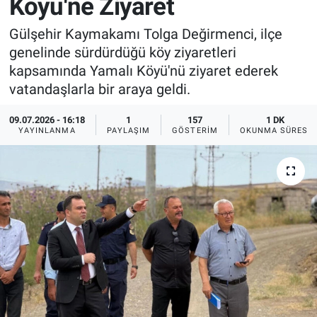
Köyü'ne Ziyaret
Sağlık
İlan - Duyuru- Mesaj
İlan - Duyuru- Mesaj
Gülşehir Kaymakamı Tolga Değirmenci, ilçe
genelinde sürdürdüğü köy ziyaretleri
Yerel
Türkiye Gündemi
Türkiye Gündemi
kapsamında Yamalı Köyü'nü ziyaret ederek
vatandaşlarla bir araya geldi.
Genel
Sizden Gelenler
Sizden Gelenler
09.07.2026 - 16:18
1
157
1 DK
YAYINLANMA
PAYLAŞIM
GÖSTERIM
OKUNMA SÜRESI
Asayiş
Yaşam
Sağlık
Eğitim
Kültür
3.Sayfa
Medya