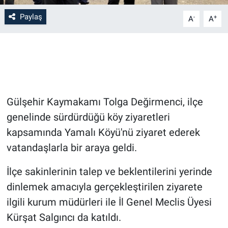
Paylaş
-
+
A
A
Bilim-Tek
Teknoloji
Röportaj
Gülşehir Kaymakamı Tolga Değirmenci, ilçe
Kayseri
genelinde sürdürdüğü köy ziyaretleri
Niğde
kapsamında Yamalı Köyü'nü ziyaret ederek
vatandaşlarla bir araya geldi.
Aksaray
İlçe sakinlerinin talep ve beklentilerini yerinde
Kırşehir
dinlemek amacıyla gerçekleştirilen ziyarete
ilgili kurum müdürleri ile İl Genel Meclis Üyesi
Yerel
Kürşat Salgıncı da katıldı.