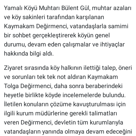
Genel
Yamalı Köyü Muhtarı Bülent Gül, muhtar azaları
ve köy sakinleri tarafından karşılanan
Asayiş
Kaymakam Değirmenci, vatandaşlarla samimi
Kültür - Sanat
bir sohbet gerçekleştirerek köyün genel
durumu, devam eden çalışmalar ve ihtiyaçlar
Politika
hakkında bilgi aldı.
Magazin
Ziyaret sırasında köy halkının ilettiği talep, öneri
ve sorunları tek tek not aldıran Kaymakam
Çevre
Tolga Değirmenci, daha sonra beraberindeki
heyetle birlikte köyde incelemelerde bulundu.
Haberde İnsan
İletilen konuların çözüme kavuşturulması için
ilgili kurum müdürlerine gerekli talimatları
veren Değirmenci, devletin tüm kurumlarıyla
vatandaşların yanında olmaya devam edeceğini