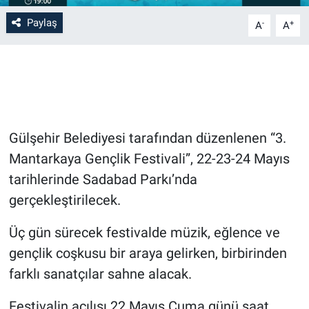
Paylaş
-
+
A
A
Bilim-Tek
Teknoloji
Röportaj
Gülşehir Belediyesi tarafından düzenlenen “3.
Kayseri
Mantarkaya Gençlik Festivali”, 22-23-24 Mayıs
Niğde
tarihlerinde Sadabad Parkı’nda
gerçekleştirilecek.
Aksaray
Üç gün sürecek festivalde müzik, eğlence ve
Kırşehir
gençlik coşkusu bir araya gelirken, birbirinden
farklı sanatçılar sahne alacak.
Yerel
Festivalin açılışı 22 Mayıs Cuma günü saat