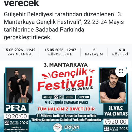
verecek
Sağlık
İlan - Duyuru- Mesaj
İlan - Duyuru- Mesaj
Gülşehir Belediyesi tarafından düzenlenen “3.
Mantarkaya Gençlik Festivali”, 22-23-24 Mayıs
Yerel
Türkiye Gündemi
Türkiye Gündemi
tarihlerinde Sadabad Parkı’nda
gerçekleştirilecek.
Genel
Sizden Gelenler
Sizden Gelenler
15.05.2026 - 11:42
15.05.2026 - 12:07
2
610
YAYINLANMA
GÜNCELLEME
PAYLAŞIM
GÖSTERIM
Asayiş
Yaşam
Sağlık
Eğitim
Kültür
3.Sayfa
Medya