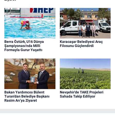
Berra Öztürk, U16 Dünya
Karacaşar Belediyesi Araç
Şampiyonası'nda Milli
Filosunu Güçlendirdi
Formayla Gurur Yaşattı
Bakan Yardımcısı Bülent
Nevşehir'de TAKE Projeleri
Turan’dan Belediye Başkanı
Sahada Takip Ediliyor
Rasim Arı’ya Ziyaret