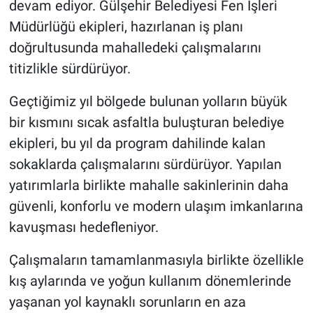
devam ediyor. Gülşehir Belediyesi Fen İşleri
Genel
Müdürlüğü ekipleri, hazırlanan iş planı
Asayiş
doğrultusunda mahalledeki çalışmalarını
titizlikle sürdürüyor.
Kültür - Sanat
Geçtiğimiz yıl bölgede bulunan yolların büyük
Politika
bir kısmını sıcak asfaltla buluşturan belediye
ekipleri, bu yıl da program dahilinde kalan
Magazin
sokaklarda çalışmalarını sürdürüyor. Yapılan
Çevre
yatırımlarla birlikte mahalle sakinlerinin daha
güvenli, konforlu ve modern ulaşım imkanlarına
Haberde İnsan
kavuşması hedefleniyor.
Çalışmaların tamamlanmasıyla birlikte özellikle
kış aylarında ve yoğun kullanım dönemlerinde
yaşanan yol kaynaklı sorunların en aza