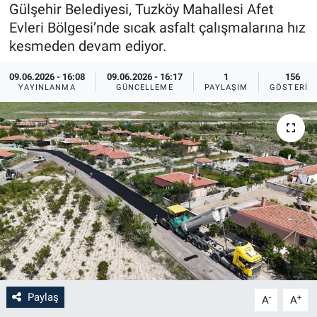
Gülşehir Belediyesi, Tuzköy Mahallesi Afet
Sağlık
İlan - Duyuru- Mesaj
İlan - Duyuru- Mesaj
Evleri Bölgesi’nde sıcak asfalt çalışmalarına hız
kesmeden devam ediyor.
Yerel
Türkiye Gündemi
Türkiye Gündemi
09.06.2026 - 16:08
09.06.2026 - 16:17
1
156
YAYINLANMA
GÜNCELLEME
PAYLAŞIM
GÖSTERIM
Genel
Sizden Gelenler
Sizden Gelenler
Asayiş
Yaşam
Sağlık
Eğitim
Kültür
3.Sayfa
Paylaş
-
+
A
A
Medya