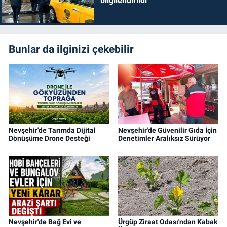
bilgilendirildi
Bunlar da ilginizi çekebilir
Nevşehir'de Tarımda Dijital
Nevşehir'de Güvenilir Gıda İçin
Dönüşüme Drone Desteği
Denetimler Aralıksız Sürüyor
Nevşehir'de Bağ Evi ve
Ürgüp Ziraat Odası'ndan Kabak