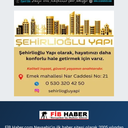
FİB Haber.com Nevsehir'in ilk haber sitesi olarak 2005 yılından