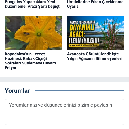
Bungalov Yapacaklara Yeni
Üreticilerine Erken Çiçeklenme
Düzenleme! Arazi Şartı Değişti
Uyarısı
Kapadokya'nın Lezzet
Avanos'ta Görüntülendi: İşte
Hazinesi: Kabak Çiçeği
Yılgın Ağacının Bilinmeyenleri
Sofraları Süslemeye Devam
Ediyor
Yorumlar