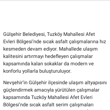
Bilim-Tek
Teknoloji
Gülşehir Belediyesi, Tuzköy Mahallesi Afet
Röportaj
Evleri Bölgesi’nde sıcak asfalt çalışmalarına hız
kesmeden devam ediyor. Mahallede ulaşım
Kayseri
kalitesini artırmayı hedefleyen çalışmalar
Niğde
kapsamında kalan sokaklar da modern ve
konforlu yollarla buluşturuluyor.
Aksaray
Nevşehir’in Gülşehir ilçesinde ulaşım altyapısını
Kırşehir
güçlendirmek amacıyla yürütülen çalışmalar
kapsamında Tuzköy Mahallesi Afet Evleri
Yerel
Bölgesi’nde sıcak asfalt serim çalışmaları