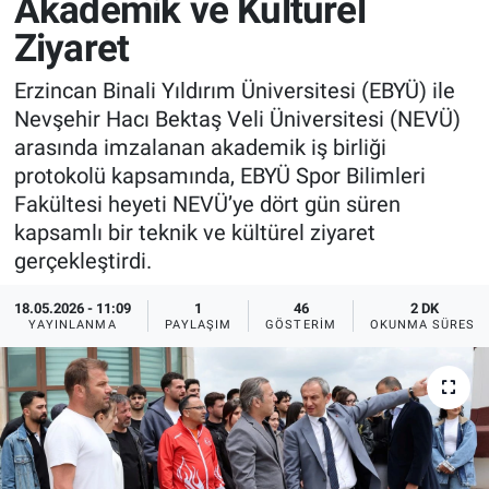
Akademik ve Kültürel
Ziyaret
Sağlık
İlan - Duyuru- Mesaj
İlan - Duyuru- Mesaj
Erzincan Binali Yıldırım Üniversitesi (EBYÜ) ile
Yerel
Türkiye Gündemi
Türkiye Gündemi
Nevşehir Hacı Bektaş Veli Üniversitesi (NEVÜ)
arasında imzalanan akademik iş birliği
Genel
Sizden Gelenler
Sizden Gelenler
protokolü kapsamında, EBYÜ Spor Bilimleri
Fakültesi heyeti NEVÜ’ye dört gün süren
Asayiş
Yaşam
kapsamlı bir teknik ve kültürel ziyaret
gerçekleştirdi.
Sağlık
18.05.2026 - 11:09
1
46
2 DK
Eğitim
YAYINLANMA
PAYLAŞIM
GÖSTERIM
OKUNMA SÜRESI
Kültür
3.Sayfa
Medya