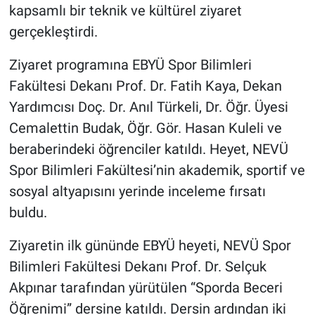
Genel
kapsamlı bir teknik ve kültürel ziyaret
gerçekleştirdi.
Asayiş
Ziyaret programına EBYÜ Spor Bilimleri
Kültür - Sanat
Fakültesi Dekanı Prof. Dr. Fatih Kaya, Dekan
Yardımcısı Doç. Dr. Anıl Türkeli, Dr. Öğr. Üyesi
Politika
Cemalettin Budak, Öğr. Gör. Hasan Kuleli ve
beraberindeki öğrenciler katıldı. Heyet, NEVÜ
Magazin
Spor Bilimleri Fakültesi’nin akademik, sportif ve
Çevre
sosyal altyapısını yerinde inceleme fırsatı
buldu.
Haberde İnsan
Ziyaretin ilk gününde EBYÜ heyeti, NEVÜ Spor
Bilimleri Fakültesi Dekanı Prof. Dr. Selçuk
Akpınar tarafından yürütülen “Sporda Beceri
Öğrenimi” dersine katıldı. Dersin ardından iki