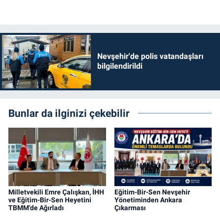
Nevşehir'de polis vatandaşları
bilgilendirildi
Bunlar da ilginizi çekebilir
Milletvekili Emre Çalışkan, İHH
Eğitim-Bir-Sen Nevşehir
ve Eğitim-Bir-Sen Heyetini
Yönetiminden Ankara
TBMM'de Ağırladı
Çıkarması