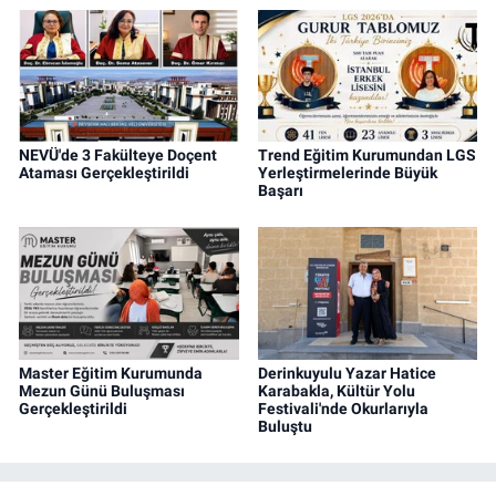
NEVÜ'de 3 Fakülteye Doçent
Trend Eğitim Kurumundan LGS
Ataması Gerçekleştirildi
Yerleştirmelerinde Büyük
Başarı
Master Eğitim Kurumunda
Derinkuyulu Yazar Hatice
Mezun Günü Buluşması
Karabakla, Kültür Yolu
Gerçekleştirildi
Festivali'nde Okurlarıyla
Buluştu