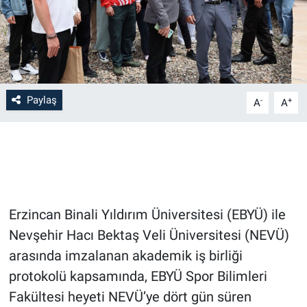
Bilim-Tek
Teknoloji
Paylaş
Röportaj
-
+
A
A
Kayseri
Niğde
Aksaray
Erzincan Binali Yıldırım Üniversitesi (EBYÜ) ile
Nevşehir Hacı Bektaş Veli Üniversitesi (NEVÜ)
Kırşehir
arasında imzalanan akademik iş birliği
protokolü kapsamında, EBYÜ Spor Bilimleri
Yerel
Fakültesi heyeti NEVÜ’ye dört gün süren