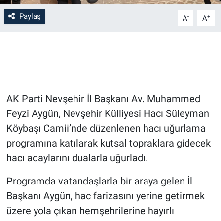
Paylaş
-
+
A
A
Bilim-Tek
Teknoloji
Röportaj
AK Parti Nevşehir İl Başkanı Av. Muhammed
Kayseri
Feyzi Aygün, Nevşehir Külliyesi Hacı Süleyman
Niğde
Köybaşı Camii’nde düzenlenen hacı uğurlama
programına katılarak kutsal topraklara gidecek
Aksaray
hacı adaylarını dualarla uğurladı.
Kırşehir
Programda vatandaşlarla bir araya gelen İl
Başkanı Aygün, hac farizasını yerine getirmek
Yerel
üzere yola çıkan hemşehrilerine hayırlı