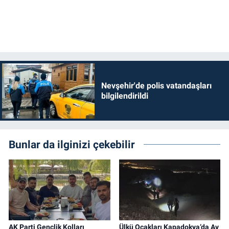
Nevşehir'de polis vatandaşları
bilgilendirildi
Bunlar da ilginizi çekebilir
AK Parti Gençlik Kolları
Ülkü Ocakları Kapadokya’da Ay