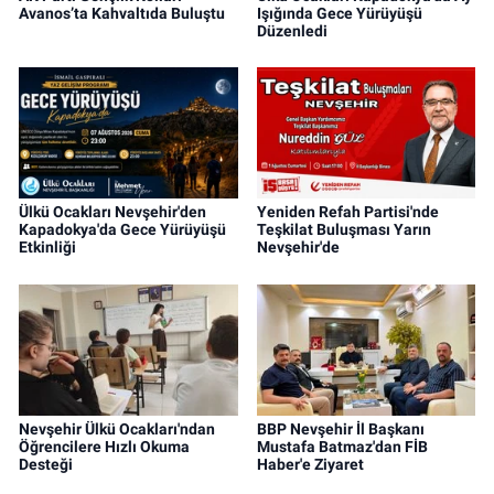
Avanos’ta Kahvaltıda Buluştu
Işığında Gece Yürüyüşü
Düzenledi
Ülkü Ocakları Nevşehir'den
Yeniden Refah Partisi'nde
Kapadokya'da Gece Yürüyüşü
Teşkilat Buluşması Yarın
Etkinliği
Nevşehir'de
Nevşehir Ülkü Ocakları'ndan
BBP Nevşehir İl Başkanı
Öğrencilere Hızlı Okuma
Mustafa Batmaz'dan FİB
Desteği
Haber'e Ziyaret