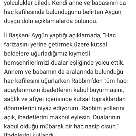
yolculuklar diledi. Kendi anne ve babasının da
Genel
hac kafilesinde bulunduğunu belirten Aygün,
Asayiş
duygu dolu açıklamalarda bulundu.
Kültür - Sanat
İl Başkanı Aygün yaptığı açıklamada, “Hac
farizasını yerine getirmek üzere kutsal
Politika
beldelere uğurladığımız kıymetli
hemşehrilerimizi dualar eşliğinde yolcu ettik.
Magazin
Annem ve babamın da aralarında bulunduğu
Çevre
hac kafilesini uğurlarken Rabbim’den tüm hacı
adaylarımızın ibadetlerini kabul buyurmasını,
Haberde İnsan
sağlık ve afiyet içerisinde kutsal topraklardan
dönmelerini niyaz ediyorum. Rabbim yollarını
açık, ibadetlerini makbul eylesin. Dualarının
kabul olduğu mübarek bir hac nasip olsun.”
ifadelerini kullandı.