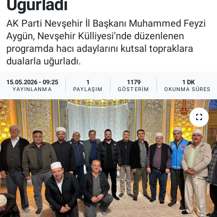
Uğurladı
Sağlık
İlan - Duyuru- Mesaj
İlan - Duyuru- Mesaj
AK Parti Nevşehir İl Başkanı Muhammed Feyzi
Aygün, Nevşehir Külliyesi’nde düzenlenen
Yerel
Türkiye Gündemi
Türkiye Gündemi
programda hacı adaylarını kutsal topraklara
dualarla uğurladı.
Genel
Sizden Gelenler
Sizden Gelenler
15.05.2026 - 09:25
1
1179
1 DK
YAYINLANMA
PAYLAŞIM
GÖSTERIM
OKUNMA SÜRESI
Asayiş
Yaşam
Sağlık
Eğitim
Kültür
3.Sayfa
Medya