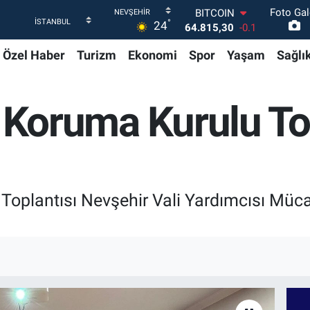
Foto Gal
DOLAR
°
24
47,7436
0.18
EURO
Özel Haber
Turizm
Ekonomi
Spor
Yaşam
Sağlı
55,2510
0.32
STERLİN
64,4811
0.38
GRAM ALTIN
ı Koruma Kurulu To
6660.55
0
BİST100
13.779
-14
BITCOIN
64.815,30
-0.1
 Toplantısı Nevşehir Vali Yardımcısı Müc