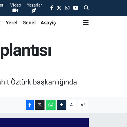
eri
Video
Yazarlar
k
Yerel
Genel
Asayiş
plantısı
ahit Öztürk başkanlığında
-
+
A
A