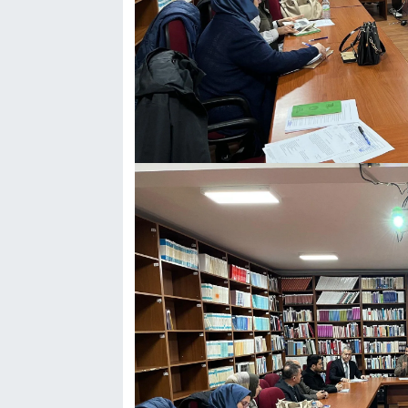
Genel
Asayiş
Kültür - Sanat
Politika
Magazin
Çevre
Haberde İnsan