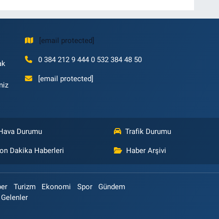
[email protected]
0 384 212 9 444 0 532 384 48 50
ak
[email protected]
niz
Hava Durumu
Trafik Durumu
on Dakika Haberleri
Haber Arşivi
ber
Turizm
Ekonomi
Spor
Gündem
 Gelenler