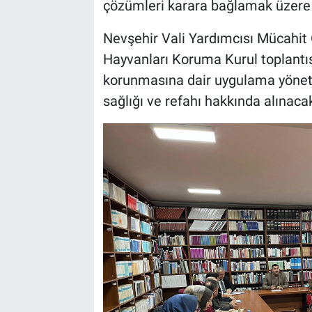
çözümleri karara bağlamak üzere 
Bilim-Tek
Nevşehir Vali Yardımcısı Mücahit 
Hayvanları Koruma Kurul toplantı
Teknoloji
korunmasına dair uygulama yönet
sağlığı ve refahı hakkında alınacak 
Röportaj
Kayseri
Niğde
Aksaray
Kırşehir
Yerel