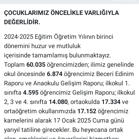
ÇOCUKLARIMIZ ÖNCELİKLE VARLIĞIYLA
Bilim-Tek
DEĞERLİDİR.
Teknoloji
2024-2025 Eğitim Öğretim Yılının birinci
dönemini huzur ve mutluluk
Röportaj
içerisinde tamamlamış bulunmaktayız.
Kayseri
Toplam
60.035
öğrencimizden; ilimiz genelinde
okul öncesinde
6.874
öğrencimiz Beceri Edinim
Niğde
Raporu ve Anaokulu Gelişim Raporu; ilkokul 1.
sınıfta
4.595
öğrencimiz Gelişim Raporu; ilkokul
Aksaray
2, 3 ve 4. sınıfta
14.080
, ortaokulda
17.334
ve
Kırşehir
ortaöğretim okullarımızda
17.152
öğrencimiz
karnelerini alarak 17 Ocak 2025 Cuma günü
Yerel
yarıyıl tatiline girecekler. Bu heyecana ortak
olan, emeklerini ve özverilerini hizmetkarı