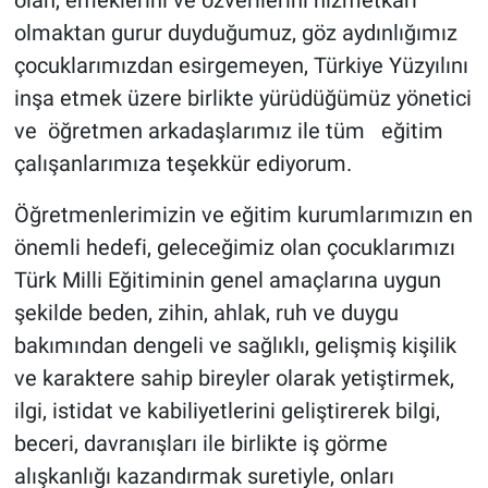
Genel
olmaktan gurur duyduğumuz, göz aydınlığımız
çocuklarımızdan esirgemeyen, Türkiye Yüzyılını
Asayiş
inşa etmek üzere birlikte yürüdüğümüz yönetici
Kültür - Sanat
ve öğretmen arkadaşlarımız ile tüm eğitim
çalışanlarımıza teşekkür ediyorum.
Politika
Öğretmenlerimizin ve eğitim kurumlarımızın en
Magazin
önemli hedefi, geleceğimiz olan çocuklarımızı
Türk Milli Eğitiminin genel amaçlarına uygun
Çevre
şekilde beden, zihin, ahlak, ruh ve duygu
Haberde İnsan
bakımından dengeli ve sağlıklı, gelişmiş kişilik
ve karaktere sahip bireyler olarak yetiştirmek,
ilgi, istidat ve kabiliyetlerini geliştirerek bilgi,
beceri, davranışları ile birlikte iş görme
alışkanlığı kazandırmak suretiyle, onları