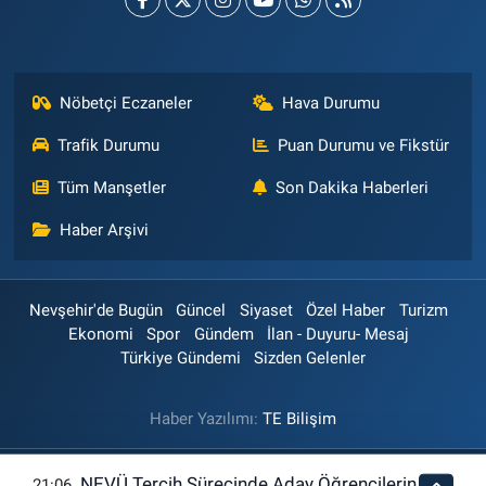
Nöbetçi Eczaneler
Hava Durumu
Trafik Durumu
Puan Durumu ve Fikstür
Tüm Manşetler
Son Dakika Haberleri
Haber Arşivi
Nevşehir'de Bugün
Güncel
Siyaset
Özel Haber
Turizm
Ekonomi
Spor
Gündem
İlan - Duyuru- Mesaj
Türkiye Gündemi
Sizden Gelenler
Haber Yazılımı:
TE Bilişim
NEVÜ Tercih Sürecinde Aday Öğrencilerin
21:06