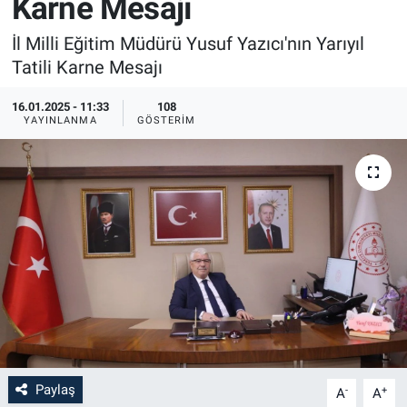
Karne Mesajı
Sağlık
İlan - Duyuru- Mesaj
İlan - Duyuru- Mesaj
İl Milli Eğitim Müdürü Yusuf Yazıcı'nın Yarıyıl
Tatili Karne Mesajı
Yerel
Türkiye Gündemi
Türkiye Gündemi
16.01.2025 - 11:33
108
YAYINLANMA
GÖSTERIM
Genel
Sizden Gelenler
Sizden Gelenler
Asayiş
Yaşam
Sağlık
Eğitim
Kültür
3.Sayfa
Paylaş
-
+
A
A
Medya