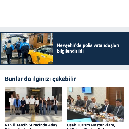
Nevşehir'de polis vatandaşları
bilgilendirildi
Bunlar da ilginizi çekebilir
NEVÜ Tercih Sürecinde Aday
Uşak Turizm Master Planı,