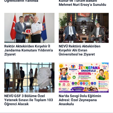
Öğrencilerin Yanında
Kültür ve Turizm Bakanı
Mehmet Nuri Ersoy’a Sunuldu
Rektör Aktekin’den Kırşehir İl
NEVÜ Rektörü Aktekin’den
Jandarma Komutanı Yıldırım’a
Kırşehir Ahi Evran
Ziyaret
Üniversitesi’ne Ziyaret
NEVÜ GSF 3 Bölüme Özel
Nar'da Sevgi Dolu Eğitimin
Yetenek Sınavı ile Toplam 103
Adresi: Özel Zeynepana
Öğrenci Alacak
Anaokulu