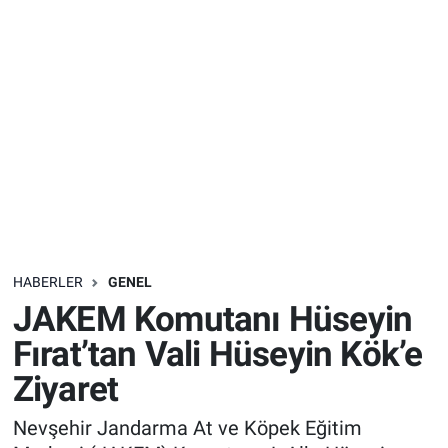
Sağlık
İlan - Duyuru- Mesaj
İlan - Duyuru- Mesaj
Yerel
Türkiye Gündemi
Türkiye Gündemi
Genel
Sizden Gelenler
Sizden Gelenler
Asayiş
Yaşam
Sağlık
HABERLER
GENEL
Eğitim
JAKEM Komutanı Hüseyin
Kültür
Fırat’tan Vali Hüseyin Kök’e
Ziyaret
3.Sayfa
Nevşehir Jandarma At ve Köpek Eğitim
Medya