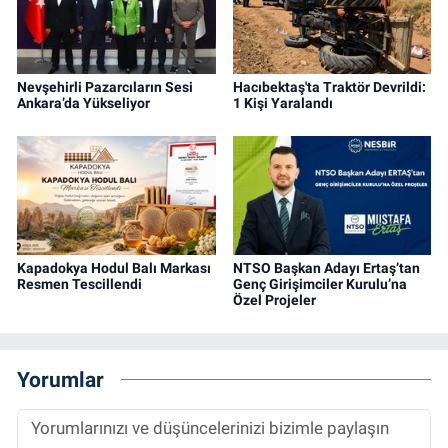
Nevşehirli Pazarcıların Sesi
Hacıbektaş'ta Traktör Devrildi:
Ankara’da Yükseliyor
1 Kişi Yaralandı
Kapadokya Hodul Balı Markası
NTSO Başkan Adayı Ertaş’tan
Resmen Tescillendi
Genç Girişimciler Kurulu’na
Özel Projeler
Yorumlar