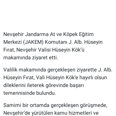
Genel
Asayiş
Kültür - Sanat
Nevşehir Jandarma At ve Köpek Eğitim
Merkezi (JAKEM) Komutanı J. Alb. Hüseyin
Politika
Fırat, Nevşehir Valisi Hüseyin Kök’ü
Magazin
makamında ziyaret etti.
Çevre
Valilik makamında gerçekleşen ziyarette J. Alb.
Hüseyin Fırat, Vali Hüseyin Kök’e hayırlı olsun
Haberde İnsan
dileklerini ileterek görevinde başarı
temennisinde bulundu.
Samimi bir ortamda gerçekleşen görüşmede,
Nevşehir’de yürütülen kamu hizmetleri ve