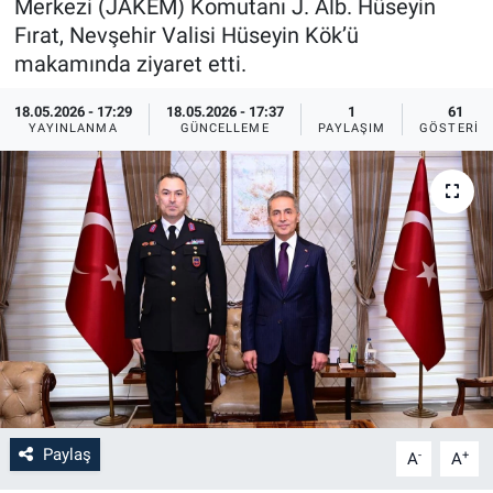
Merkezi (JAKEM) Komutanı J. Alb. Hüseyin
Fırat, Nevşehir Valisi Hüseyin Kök’ü
Bilim-Tek
makamında ziyaret etti.
Teknoloji
18.05.2026 - 17:29
18.05.2026 - 17:37
1
61
YAYINLANMA
GÜNCELLEME
PAYLAŞIM
GÖSTERIM
Röportaj
Kayseri
Niğde
Aksaray
Kırşehir
Yerel
Paylaş
-
+
A
A