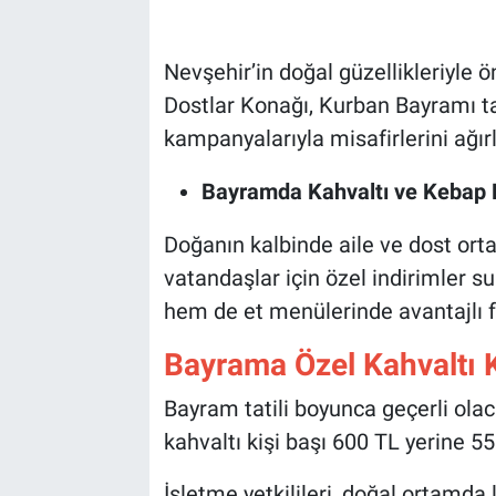
Bilim-Tek
Nevşehir’in doğal güzellikleriyle
Dostlar Konağı, Kurban Bayramı tat
Teknoloji
kampanyalarıyla misafirlerini ağır
Röportaj
Bayramda Kahvaltı ve Kebap K
Kayseri
Doğanın kalbinde aile ve dost orta
vatandaşlar için özel indirimler 
Niğde
hem de et menülerinde avantajlı f
Aksaray
Bayrama Özel Kahvaltı
Kırşehir
Bayram tatili boyunca geçerli o
kahvaltı kişi başı 600 TL yerine 5
Yerel
İşletme yetkilileri, doğal ortamda