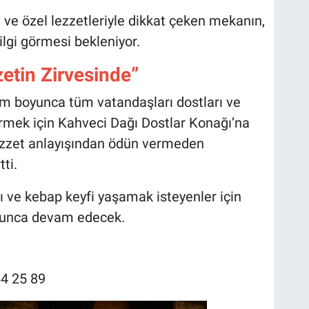
 ve özel lezzetleriyle dikkat çeken mekanın,
lgi görmesi bekleniyor.
etin Zirvesinde”
am boyunca tüm vatandaşları dostları ve
geçirmek için Kahveci Dağı Dostlar Konağı’na
lezzet anlayışından ödün vermeden
tti.
tı ve kebap keyfi yaşamak isteyenler için
yunca devam edecek.
4 25 89