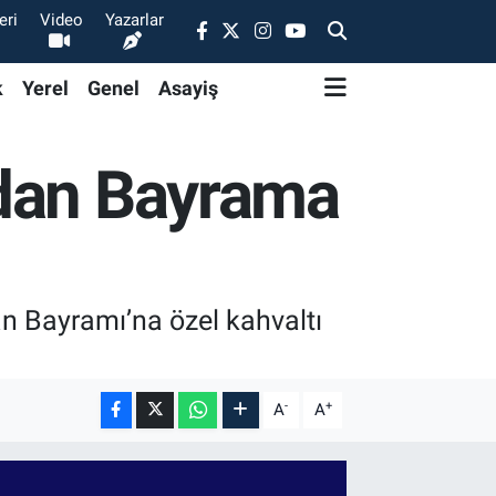
eri
Video
Yazarlar
k
Yerel
Genel
Asayiş
ndan Bayrama
n Bayramı’na özel kahvaltı
-
+
A
A