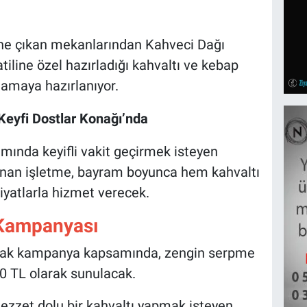
 öne çıkan mekanlarından Kahveci Dağı
iline özel hazırladığı kahvaltı ve kebap
lamaya hazırlanıyor.
eyfi Dostlar Konağı’nda
mında keyifli vakit geçirmek isteyen
sunan işletme, bayram boyunca hem kahvaltı
iyatlarla hizmet verecek.
 Kampanyası
lacak kampanya kapsamında, zengin serpme
50 TL olarak sunulacak.
 lezzet dolu bir kahvaltı yapmak isteyen