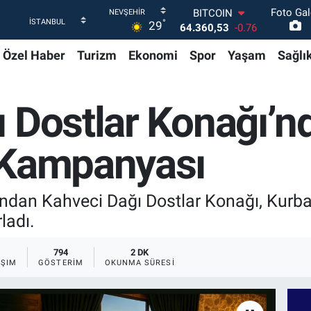
Foto Gal
DOLAR
°
29
47,7069
0.17
EURO
Özel Haber
Turizm
Ekonomi
Spor
Yaşam
Sağlı
55,0265
0.01
STERLİN
64,1897
0.02
GRAM ALTIN
ı Dostlar Konağı’
6574.81
1.44
BİST100
13.887
64
 Kampanyası
BITCOIN
64.360,53
-0.76
ndan Kahveci Dağı Dostlar Konağı, Kurba
ladı.
794
2 DK
AŞIM
GÖSTERIM
OKUNMA SÜRESI