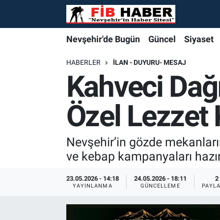
Foto Galeri
Nevşehir'de Bugün
Nevşehir'de Bugün
Nevşehir'de Bugün
Nöbetçi Eczaneler
Nevşehir'de Bugün
Güncel
Siyaset
Video
Güncel
Güncel
Güncel
Hava Durumu
HABERLER
İLAN - DUYURU- MESAJ
Kahveci Dağ
Yazarlar
Siyaset
Siyaset
Siyaset
Trafik Durumu
Özel Lezzet
Özel Haber
Özel Haber
Özel Haber
Süper Lig Puan Durumu ve Fikstür
Turizm
Turizm
Turizm
Tüm Manşetler
Nevşehir’in gözde mekanları
ve kebap kampanyaları hazır
Ekonomi
Ekonomi
Ekonomi
Son Dakika Haberleri
23.05.2026 - 14:18
24.05.2026 - 18:11
2
YAYINLANMA
GÜNCELLEME
PAYL
Spor
Spor
Spor
Haber Arşivi
Yaşam
Gündem
Gündem