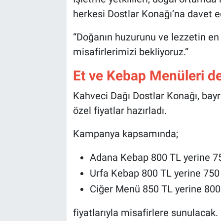
Genel
herkesi Dostlar Konağı’na davet e
Asayiş
“Doğanın huzurunu ve lezzetin en 
misafirlerimizi bekliyoruz.”
Kültür - Sanat
Et ve Kebap Menüleri de
Politika
Kahveci Dağı Dostlar Konağı, bayr
Magazin
özel fiyatlar hazırladı.
Çevre
Kampanya kapsamında;
Haberde İnsan
Adana Kebap 800 TL yerine 7
Urfa Kebap 800 TL yerine 750
Ciğer Menü 850 TL yerine 800
fiyatlarıyla misafirlere sunulacak.