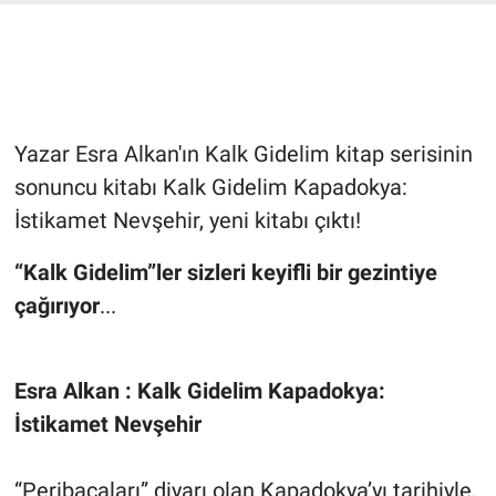
Bilim-Tek
Teknoloji
Yazar Esra Alkan'ın Kalk Gidelim kitap serisinin
Röportaj
sonuncu kitabı Kalk Gidelim Kapadokya:
İstikamet Nevşehir, yeni kitabı çıktı!
Kayseri
“Kalk Gidelim”ler sizleri keyifli bir gezintiye
Niğde
çağırıyor
...
Aksaray
Esra Alkan : Kalk Gidelim Kapadokya:
Kırşehir
İstikamet Nevşehir
Yerel
“Peribacaları” diyarı olan Kapadokya’yı tarihiyle,