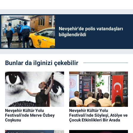
Nevşehir'de polis vatandaşları
bilgilendirildi
Bunlar da ilginizi çekebilir
Nevşehir Kültür Yolu
Nevşehir Kültür Yolu
Festivali'nde Merve Özbey
Festivali’nde Söyleşi, Atölye ve
Coşkusu
Çocuk Etkinlikleri Bir Arada