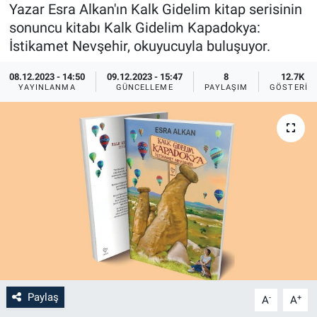
Yazar Esra Alkan'ın Kalk Gidelim kitap serisinin
Sağlık
İlan - Duyuru- Mesaj
İlan - Duyuru- Mesaj
sonuncu kitabı Kalk Gidelim Kapadokya:
İstikamet Nevşehir, okuyucuyla buluşuyor.
Yerel
Türkiye Gündemi
Türkiye Gündemi
08.12.2023 - 14:50
09.12.2023 - 15:47
8
12.7K
YAYINLANMA
GÜNCELLEME
PAYLAŞIM
GÖSTERIM
Genel
Sizden Gelenler
Sizden Gelenler
Asayiş
Yaşam
Sağlık
Eğitim
Kültür
3.Sayfa
Paylaş
-
+
A
A
Medya