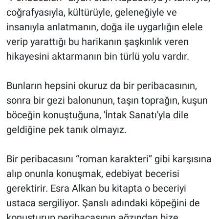
Genel
coğrafyasıyla, kültürüyle, geleneğiyle ve
insanıyla anlatmanın, doğa ile uygarlığın elele
Asayiş
verip yarattığı bu harikanın şaşkınlık veren
Kültür - Sanat
hikayesini aktarmanın bin türlü yolu vardır.
Politika
Bunların hepsini okuruz da bir peribacasının,
sonra bir gezi balonunun, taşın toprağın, kuşun
Magazin
böceğin konuştuğuna, 'İntak Sanatı'yla dile
Çevre
geldiğine pek tanık olmayız.
Haberde İnsan
Bir peribacasını “roman karakteri” gibi karşısına
alıp onunla konuşmak, edebiyat becerisi
gerektirir. Esra Alkan bu kitapta o beceriyi
ustaca sergiliyor. Şanslı adındaki köpeğini de
konuşturup peribacasının ağzından bize