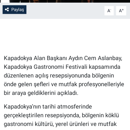
Paylaş
-
+
A
A
Bilim-Tek
Teknoloji
Röportaj
Kapadokya Alan Başkanı Aydın Cem Aslanbay,
Kayseri
Kapadokya Gastronomi Festivali kapsamında
Niğde
düzenlenen açılış resepsiyonunda bölgenin
önde gelen şefleri ve mutfak profesyonelleriyle
Aksaray
bir araya geldiklerini açıkladı.
Kırşehir
Kapadokya’nın tarihi atmosferinde
gerçekleştirilen resepsiyonda, bölgenin köklü
Yerel
gastronomi kültürü, yerel ürünleri ve mutfak