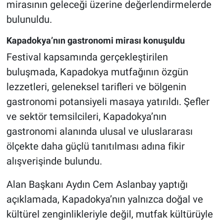
mirasının geleceği üzerine değerlendirmelerde
Genel
bulunuldu.
Asayiş
Kapadokya’nın gastronomi mirası konuşuldu
Kültür - Sanat
Festival kapsamında gerçekleştirilen
buluşmada, Kapadokya mutfağının özgün
Politika
lezzetleri, geleneksel tarifleri ve bölgenin
gastronomi potansiyeli masaya yatırıldı. Şefler
Magazin
ve sektör temsilcileri, Kapadokya’nın
Çevre
gastronomi alanında ulusal ve uluslararası
ölçekte daha güçlü tanıtılması adına fikir
Haberde İnsan
alışverişinde bulundu.
Alan Başkanı Aydın Cem Aslanbay yaptığı
açıklamada, Kapadokya’nın yalnızca doğal ve
kültürel zenginlikleriyle değil, mutfak kültürüyle