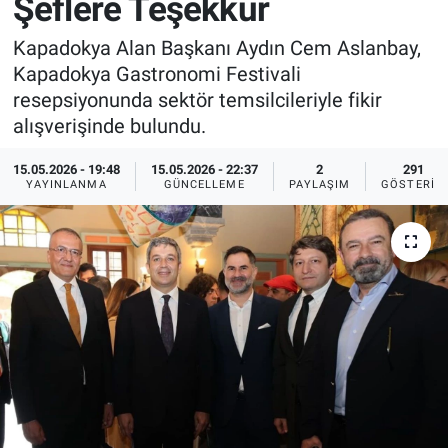
Şeflere Teşekkür
Sağlık
İlan - Duyuru- Mesaj
İlan - Duyuru- Mesaj
Kapadokya Alan Başkanı Aydın Cem Aslanbay,
Kapadokya Gastronomi Festivali
Yerel
Türkiye Gündemi
Türkiye Gündemi
resepsiyonunda sektör temsilcileriyle fikir
alışverişinde bulundu.
Genel
Sizden Gelenler
Sizden Gelenler
15.05.2026 - 19:48
15.05.2026 - 22:37
2
291
YAYINLANMA
GÜNCELLEME
PAYLAŞIM
GÖSTERIM
Asayiş
Yaşam
Sağlık
Eğitim
Kültür
3.Sayfa
Medya