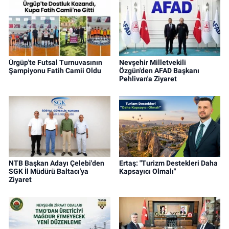
Ürgüp'te Futsal Turnuvasının
Nevşehir Milletvekili
Şampiyonu Fatih Camii Oldu
Özgün'den AFAD Başkanı
Pehlivan'a Ziyaret
NTB Başkan Adayı Çelebi'den
Ertaş: "Turizm Destekleri Daha
SGK İl Müdürü Baltacı'ya
Kapsayıcı Olmalı"
Ziyaret