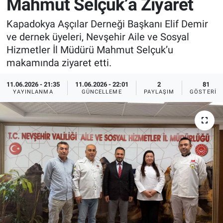
Mahmut Selçuk’a Ziyaret
Sağlık
İlan - Duyuru- Mesaj
İlan - Duyuru- Mesaj
Kapadokya Aşçılar Derneği Başkanı Elif Demir
ve dernek üyeleri, Nevşehir Aile ve Sosyal
Yerel
Türkiye Gündemi
Türkiye Gündemi
Hizmetler İl Müdürü Mahmut Selçuk’u
makamında ziyaret etti.
Genel
Sizden Gelenler
Sizden Gelenler
11.06.2026 - 21:35
11.06.2026 - 22:01
2
81
YAYINLANMA
GÜNCELLEME
PAYLAŞIM
GÖSTERIM
Asayiş
Yaşam
Sağlık
Eğitim
Kültür
3.Sayfa
Medya