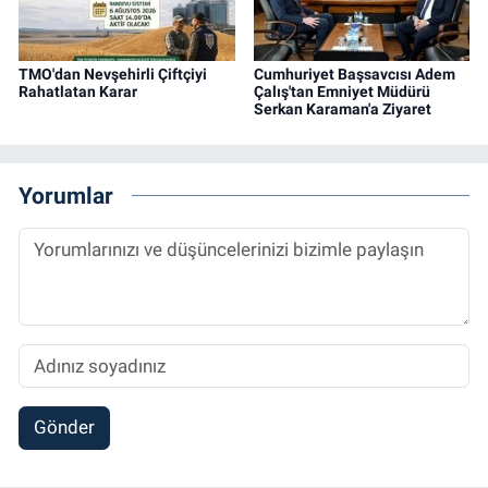
TMO'dan Nevşehirli Çiftçiyi
Cumhuriyet Başsavcısı Adem
Rahatlatan Karar
Çalış'tan Emniyet Müdürü
Serkan Karaman'a Ziyaret
Yorumlar
Gönder