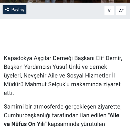
Paylaş
-
+
A
A
Bilim-Tek
Teknoloji
Röportaj
Kapadokya Aşçılar Derneği Başkanı Elif Demir,
Kayseri
Başkan Yardımcısı Yusuf Ünlü ve dernek
Niğde
üyeleri, Nevşehir Aile ve Sosyal Hizmetler İl
Müdürü Mahmut Selçuk’u makamında ziyaret
Aksaray
etti.
Kırşehir
Samimi bir atmosferde gerçekleşen ziyarette,
Cumhurbaşkanlığı tarafından ilan edilen
"Aile
Yerel
ve Nüfus On Yılı"
kapsamında yürütülen