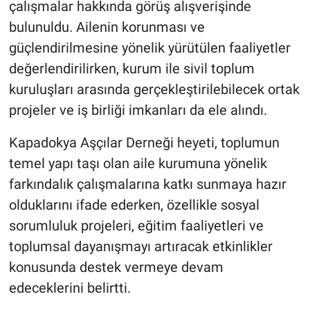
çalışmalar hakkında görüş alışverişinde
Genel
bulunuldu. Ailenin korunması ve
Asayiş
güçlendirilmesine yönelik yürütülen faaliyetler
değerlendirilirken, kurum ile sivil toplum
Kültür - Sanat
kuruluşları arasında gerçekleştirilebilecek ortak
projeler ve iş birliği imkanları da ele alındı.
Politika
Kapadokya Aşçılar Derneği heyeti, toplumun
Magazin
temel yapı taşı olan aile kurumuna yönelik
Çevre
farkındalık çalışmalarına katkı sunmaya hazır
olduklarını ifade ederken, özellikle sosyal
Haberde İnsan
sorumluluk projeleri, eğitim faaliyetleri ve
toplumsal dayanışmayı artıracak etkinlikler
konusunda destek vermeye devam
edeceklerini belirtti.