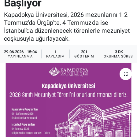
Başlıyor
Sağlık
İlan - Duyuru- Mesaj
İlan - Duyuru- Mesaj
Kapadokya Üniversitesi, 2026 mezunlarını 1-2
Temmuz'da Ürgüp'te, 4 Temmuz'da ise
Yerel
Türkiye Gündemi
Türkiye Gündemi
İstanbul'da düzenlenecek törenlerle mezuniyet
coşkusuyla uğurlayacak.
Genel
Sizden Gelenler
Sizden Gelenler
29.06.2026 - 15:04
1
201
3 DK
YAYINLANMA
PAYLAŞIM
GÖSTERIM
OKUNMA SÜRESI
Asayiş
Yaşam
Sağlık
Eğitim
Kültür
3.Sayfa
Medya