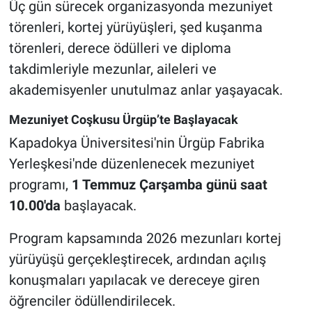
Üç gün sürecek organizasyonda mezuniyet
Genel
törenleri, kortej yürüyüşleri, şed kuşanma
Asayiş
törenleri, derece ödülleri ve diploma
takdimleriyle mezunlar, aileleri ve
Kültür - Sanat
akademisyenler unutulmaz anlar yaşayacak.
Politika
Mezuniyet Coşkusu Ürgüp’te Başlayacak
Kapadokya Üniversitesi'nin Ürgüp Fabrika
Magazin
Yerleşkesi'nde düzenlenecek mezuniyet
Çevre
programı,
1 Temmuz Çarşamba günü saat
10.00'da
başlayacak.
Haberde İnsan
Program kapsamında 2026 mezunları kortej
yürüyüşü gerçekleştirecek, ardından açılış
konuşmaları yapılacak ve dereceye giren
öğrenciler ödüllendirilecek.