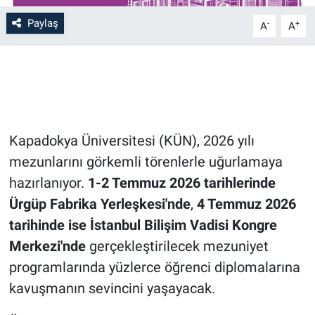
Paylaş
-
+
A
A
Bilim-Tek
Teknoloji
Röportaj
Kapadokya Üniversitesi (KÜN), 2026 yılı
Kayseri
mezunlarını görkemli törenlerle uğurlamaya
Niğde
hazırlanıyor.
1-2 Temmuz 2026 tarihlerinde
Ürgüp Fabrika Yerleşkesi'nde
,
4 Temmuz 2026
Aksaray
tarihinde ise İstanbul Bilişim Vadisi Kongre
Merkezi'nde
gerçekleştirilecek mezuniyet
Kırşehir
programlarında yüzlerce öğrenci diplomalarına
Yerel
kavuşmanın sevincini yaşayacak.