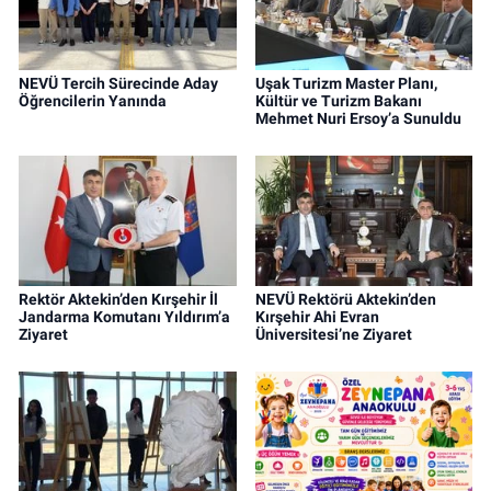
NEVÜ Tercih Sürecinde Aday
Uşak Turizm Master Planı,
Öğrencilerin Yanında
Kültür ve Turizm Bakanı
Mehmet Nuri Ersoy’a Sunuldu
Rektör Aktekin’den Kırşehir İl
NEVÜ Rektörü Aktekin’den
Jandarma Komutanı Yıldırım’a
Kırşehir Ahi Evran
Ziyaret
Üniversitesi’ne Ziyaret