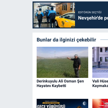
EDITÖRÜN SEÇTIĞI
Nevşehir'de po
Bunlar da ilginizi çekebilir
Derinkuyulu Ali Osman Şen
Vali Hüs
Hayatını Kaybetti
Kaymakam