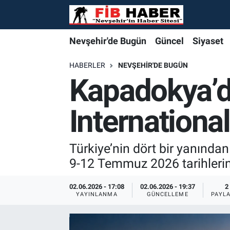
Foto Galeri
Nevşehir'de Bugün
Nevşehir'de Bugün
Nevşehir'de Bugün
Nöbetçi Eczaneler
Nevşehir'de Bugün
Güncel
Siyaset
Video
Güncel
Güncel
Güncel
Hava Durumu
HABERLER
NEVŞEHIR'DE BUGÜN
Kapadokya’da
Yazarlar
Siyaset
Siyaset
Siyaset
Trafik Durumu
Internationa
Özel Haber
Özel Haber
Özel Haber
Süper Lig Puan Durumu ve Fikstür
Turizm
Turizm
Turizm
Tüm Manşetler
Türkiye’nin dört bir yanında
9-12 Temmuz 2026 tarihleri
Ekonomi
Ekonomi
Ekonomi
Son Dakika Haberleri
02.06.2026 - 17:08
02.06.2026 - 19:37
2
YAYINLANMA
GÜNCELLEME
PAYL
Spor
Spor
Spor
Haber Arşivi
Yaşam
Gündem
Gündem