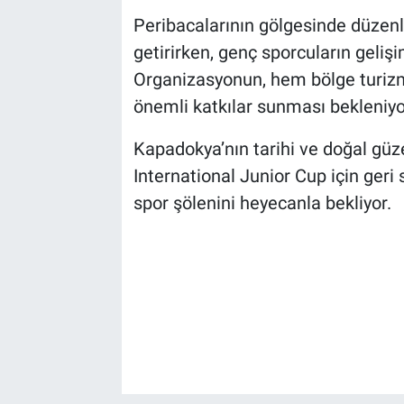
Genel
Peribacalarının gölgesinde düzenl
getirirken, genç sporcuların geliş
Asayiş
Organizasyonun, hem bölge turizm
Kültür - Sanat
önemli katkılar sunması bekleniyo
Politika
Kapadokya’nın tarihi ve doğal güze
International Junior Cup için geri
Magazin
spor şölenini heyecanla bekliyor.
Çevre
Haberde İnsan