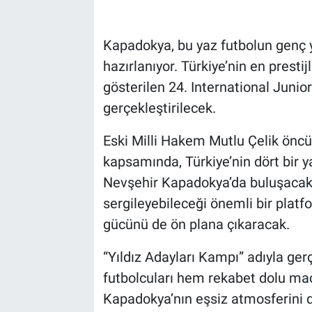
Bilim-Tek
Kapadokya, bu yaz futbolun genç y
hazırlanıyor. Türkiye’nin en prestij
Teknoloji
gösterilen 24. International Juni
Röportaj
gerçekleştirilecek.
Eski Milli Hakem Mutlu Çelik ön
Kayseri
kapsamında, Türkiye’nin dört bir 
Niğde
Nevşehir Kapadokya’da buluşacak. 
sergileyebileceği önemli bir platfo
Aksaray
gücünü de ön plana çıkaracak.
Kırşehir
“Yıldız Adayları Kampı” adıyla gerç
futbolcuları hem rekabet dolu m
Yerel
Kapadokya’nın eşsiz atmosferini 