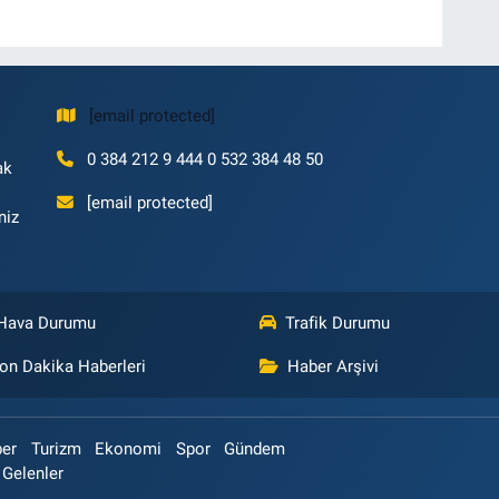
[email protected]
0 384 212 9 444 0 532 384 48 50
ak
[email protected]
niz
Hava Durumu
Trafik Durumu
on Dakika Haberleri
Haber Arşivi
ber
Turizm
Ekonomi
Spor
Gündem
 Gelenler