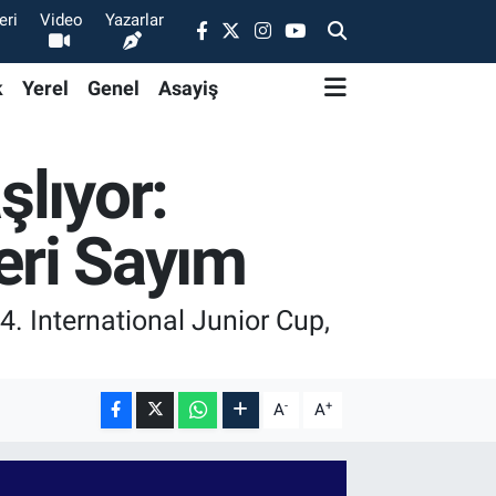
eri
Video
Yazarlar
k
Yerel
Genel
Asayiş
lıyor:
Geri Sayım
4. International Junior Cup,
-
+
A
A