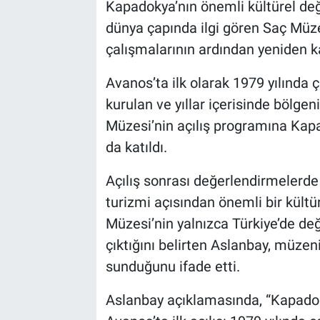
Genel
Kapadokya’nın önemli kültürel değe
dünya çapında ilgi gören Saç Müze
Asayiş
çalışmalarının ardından yeniden kap
Kültür - Sanat
Avanos’ta ilk olarak 1979 yılında 
kurulan ve yıllar içerisinde bölge
Politika
Müzesi’nin açılış programına Ka
da katıldı.
Magazin
Açılış sonrası değerlendirmeler
Çevre
turizmi açısından önemli bir kültür
Müzesi’nin yalnızca Türkiye’de değ
Haberde İnsan
çıktığını belirten Aslanbay, müzen
sunduğunu ifade etti.
Aslanbay açıklamasında, “Kapadoky