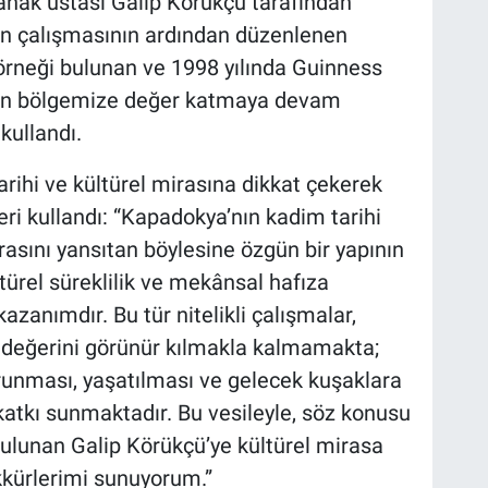
 çanak ustası Galip Körükçü tarafından
on çalışmasının ardından düzenlenen
ç örneği bulunan ve 1998 yılında Guinness
zin bölgemize değer katmaya devam
kullandı.
rihi ve kültürel mirasına dikkat çekerek
ri kullandı: “Kapadokya’nın kadim tarihi
asını yansıtan böylesine özgün bir yapının
türel süreklilik ve mekânsal hafıza
azanımdır. Bu tür nitelikli çalışmalar,
hî değerini görünür kılmakla kalmamakta;
runması, yaşatılması ve gelecek kuşaklara
katkı sunmaktadır. Bu vesileyle, söz konusu
ulunan Galip Körükçü’ye kültürel mirasa
ekkürlerimi sunuyorum.”