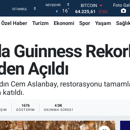
Foto Gal
DOLAR
°
16
47,6704
0
EURO
Özel Haber
Turizm
Ekonomi
Spor
Yaşam
Sağlı
55,0406
-0.08
STERLİN
64,2143
0
GRAM ALTIN
a Guinness Rekor
6510.40
0.45
BİST100
13.799
70
den Açıldı
BITCOIN
64.225,61
-0.63
dın Cem Aslanbay, restorasyonu tamaml
katıldı.
1676
4 DK
AŞIM
GÖSTERIM
OKUNMA SÜRESI