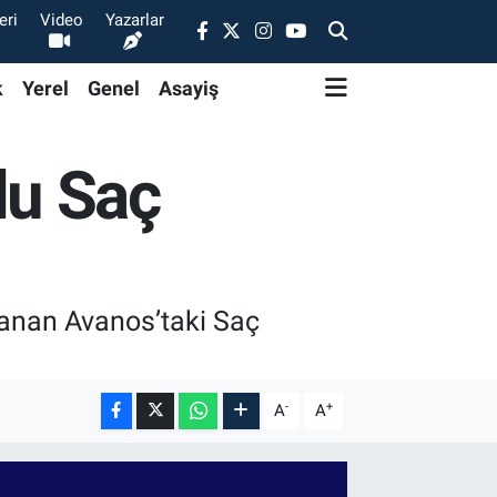
eri
Video
Yazarlar
k
Yerel
Genel
Asayiş
lu Saç
anan Avanos’taki Saç
-
+
A
A