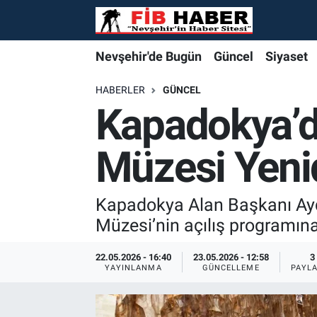
Foto Galeri
Nevşehir'de Bugün
Nevşehir'de Bugün
Nevşehir'de Bugün
Nöbetçi Eczaneler
Nevşehir'de Bugün
Güncel
Siyaset
Video
Güncel
Güncel
Güncel
Hava Durumu
HABERLER
GÜNCEL
Kapadokya’d
Yazarlar
Siyaset
Siyaset
Siyaset
Trafik Durumu
Müzesi Yeni
Özel Haber
Özel Haber
Özel Haber
Süper Lig Puan Durumu ve Fikstür
Turizm
Turizm
Turizm
Tüm Manşetler
Kapadokya Alan Başkanı Ay
Müzesi’nin açılış programına 
Ekonomi
Ekonomi
Ekonomi
Son Dakika Haberleri
22.05.2026 - 16:40
23.05.2026 - 12:58
3
YAYINLANMA
GÜNCELLEME
PAYL
Spor
Spor
Spor
Haber Arşivi
Yaşam
Gündem
Gündem