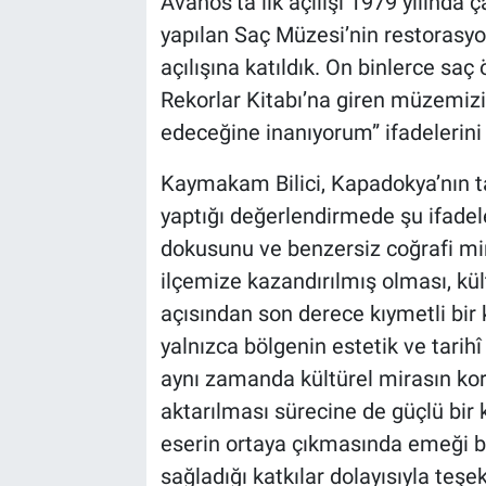
Avanos’ta ilk açılışı 1979 yılında
yapılan Saç Müzesi’nin restorasy
açılışına katıldık. On binlerce sa
Rekorlar Kitabı’na giren müzemi
edeceğine inanıyorum” ifadelerini 
Kaymakam Bilici, Kapadokya’nın ta
yaptığı değerlendirmede şu ifadele
dokusunu ve benzersiz coğrafi mir
ilçemize kazandırılmış olması, kül
açısından son derece kıymetli bir k
yalnızca bölgenin estetik ve tari
aynı zamanda kültürel mirasın ko
aktarılması sürecine de güçlü bir 
eserin ortaya çıkmasında emeği b
sağladığı katkılar dolayısıyla teş