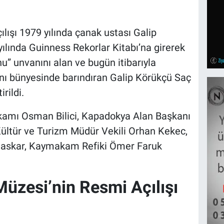
ılışı 1979 yılında çanak ustası Galip
ılında Guinness Rekorlar Kitabı’na girerek
u” unvanını alan ve bugün itibarıyla
nı bünyesinde barındıran Galip Körükçü Saç
rildi.
amı Osman Bilici, Kapadokya Alan Başkanı
Kültür ve Turizm Müdür Vekili Orhan Kekec,
askar, Kaymakam Refiki Ömer Faruk
üzesi’nin Resmi Açılışı