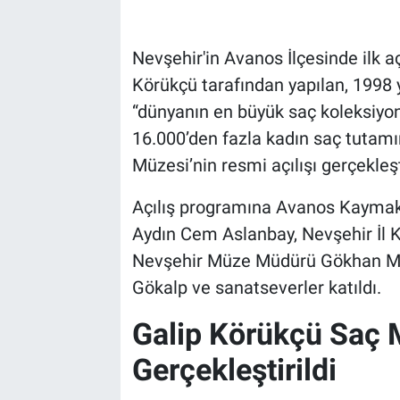
Bilim-Tek
Nevşehir'in Avanos İlçesinde ilk aç
Körükçü tarafından yapılan, 1998 y
Teknoloji
“dünyanın en büyük saç koleksiyon
Röportaj
16.000’den fazla kadın saç tutamı
Müzesi’nin resmi açılışı gerçekleşti
Kayseri
Açılış programına Avanos Kaymak
Niğde
Aydın Cem Aslanbay, Nevşehir İl 
Nevşehir Müze Müdürü Gökhan M
Aksaray
Gökalp ve sanatseverler katıldı.
Kırşehir
Galip Körükçü Saç M
Gerçekleştirildi
Yerel